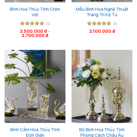
Bình Hoa Thủy Tinh Chim
Mẫu Bình Hoa Nghệ Thuật
Vẹt
Trang Trí Kệ Tủ
(1)
(1)
2.500.000
Được xếp
₫
–
Được xếp
2.100.000
₫
2.700.000
₫
hạng
5
5
hạng
5
5
sao
sao
Bình Cắm Hoa Thủy Tinh
Bộ Bình Hoa Thủy Tinh
Đơn Giản
Phong Cách Châu Âu