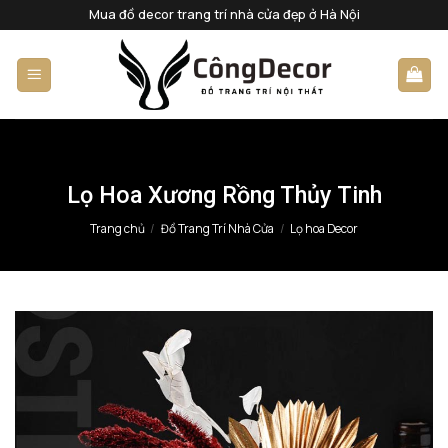
Bỏ
Mua đồ decor trang trí nhà cửa đẹp ở Hà Nội
qua
nội
dung
Lọ Hoa Xương Rồng Thủy Tinh
Trang chủ
/
Đồ Trang Trí Nhà Cửa
/
Lọ hoa Decor