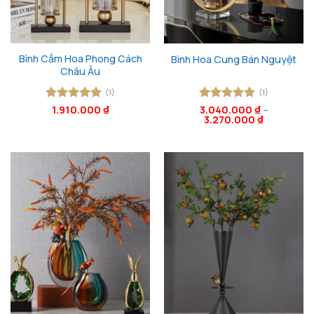
Bình Cắm Hoa Phong Cách
Bình Hoa Cung Bán Nguyệt
Châu Âu
(1)
(1)
Được xếp
1.910.000
₫
Được xếp
3.040.000
₫
–
3.270.000
₫
hạng
5
5
hạng
5
5
sao
sao