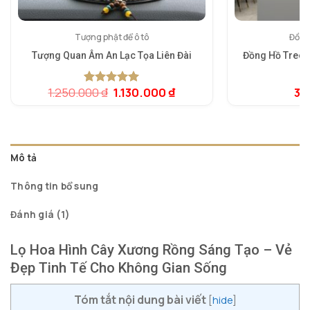
Tượng phật để ô tô
Đồng
Tượng Quan Âm An Lạc Tọa Liên Đài
Đồng Hồ Treo 
Giá
Giá
1.250.000
₫
1.130.000
₫
3.
5.00
1
trên 5
5.
1
gốc
hiện
dựa trên
dự
là:
tại
đánh giá
đá
1.250.000 ₫.
là:
1.130.000 ₫.
Mô tả
Thông tin bổ sung
Đánh giá (1)
Lọ Hoa Hình Cây Xương Rồng Sáng Tạo – Vẻ
Đẹp Tinh Tế Cho Không Gian Sống
Tóm tắt nội dung bài viết
[
hide
]