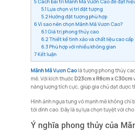
5
Cách bài trí Mãnh Mã Vươn Cao để đạt hiệ
5.1
Lựa chọn vị trí đặt tượng
5.2
Hướng đặt tượng phù hợp
6
Vì sao nên chọn Mãnh Mã Vươn Cao?
6.1
Giá trị phong thủy cao
6.2
Thiết kế tinh xảo và chất liệu cao cấp
6.3
Phù hợp với nhiều không gian
7
Kết luận
Mãnh Mã Vươn Cao
là tượng phong thủy cao
mẽ. Với kích thước
D23cm x R8cm x C30cm
v
năng lượng tích cực, giúp gia chủ đạt được 
Hình ảnh ngựa tung vó mạnh mẽ không chỉ biể
tới đỉnh cao. Đây là sự lựa chọn tuyệt vời c
Ý nghĩa phong thủy của M