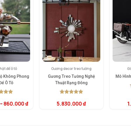
ật để ô tô
Gương decor treo tường
Đồ
gộ Không Phong
Gương Treo Tường Nghệ
Mô Hình
Để Ô Tô
Thuật Rạng Đông
rên 5
5.00
1
trên 5
–
860.000
₫
5.830.000
₫
1
rên
dựa trên
giá
đánh giá