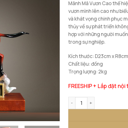
Mãnh Mã Vươn Cao thể hiện
vươn mình lên cao như biể
và khát vọng chinh phục m
thủy về sự phát triển khôn
hợp với những người muốn 
trong sự nghiệp.
Kích thước: D23cm x R8c
Chất liệu: đồng
Trọng lượng: 2kg
FREESHIP + Lắp đặt nội 
Mãnh Mã Vươn Cao số lượn