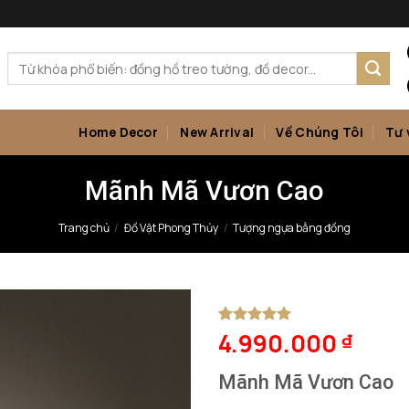
Tìm
kiếm:
Home Decor
New Arrival
Về Chúng Tôi
Tư 
Mãnh Mã Vươn Cao
Trang chủ
/
Đồ Vật Phong Thủy
/
Tượng ngựa bằng đồng
4.990.000
5
1
trên 5
₫
dựa trên
đánh giá
Mãnh Mã Vươn Cao