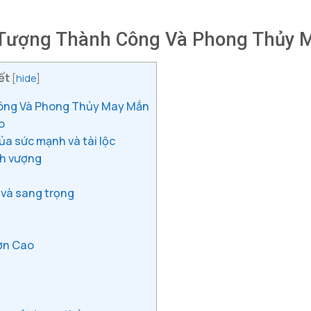
Tượng Thành Công Và Phong Thủy 
ết
[
hide
]
ông Và Phong Thủy May Mắn
o
a sức mạnh và tài lộc
nh vượng
 và sang trọng
ươn Cao