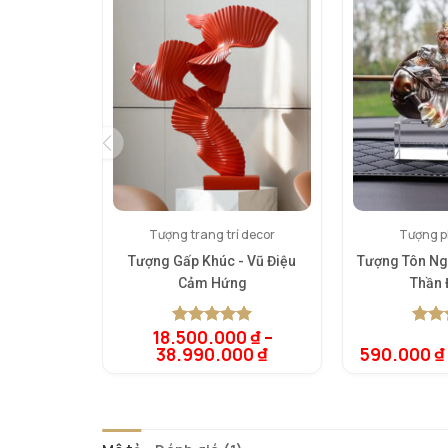
Tượng trang trí decor
Tượng ph
Tượng Gấp Khúc - Vũ Điệu
Tượng Tôn N
Cảm Hứng
Thần 
18.500.000
₫
–
5.00
1
trên 5
5.00
1
t
38.990.000
₫
590.000
₫
dựa trên
dựa t
đánh giá
đánh 