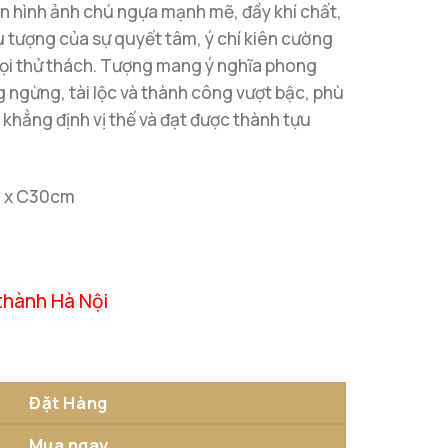
 hình ảnh chú ngựa mạnh mẽ, đầy khí chất,
u tượng của sự quyết tâm, ý chí kiên cường
ọi thử thách. Tượng mang ý nghĩa phong
g ngừng, tài lộc và thành công vượt bậc, phù
khẳng định vị thế và đạt được thành tựu
m x C30cm
thành Hà Nội
g
Đặt Hàng
Mua ngay