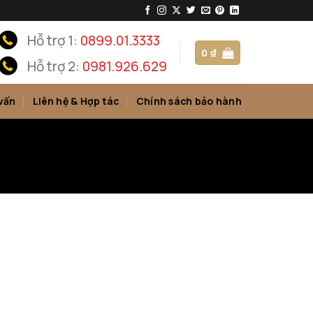
Hỗ trợ 1:
0899.01.3333
0
₫
Hỗ trợ 2:
0981.926.629
vấn
Liên hệ & Hợp tác
Chính sách bảo hành