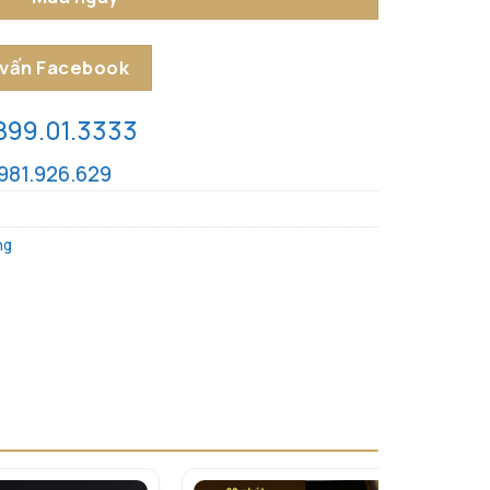
 vấn Facebook
899.01.3333
981.926.629
ng