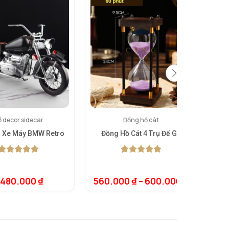
 decor sidecar
Đồng hồ cát
 Xe Máy BMW Retro
Đồng Hồ Cát 4 Trụ Đế Gỗ
Bộ 
5.00
1
trên 5
5.00
1
trên 5
dựa trên
dựa trên
đánh giá
đánh giá
.480.000
₫
560.000
₫
–
600.000
₫