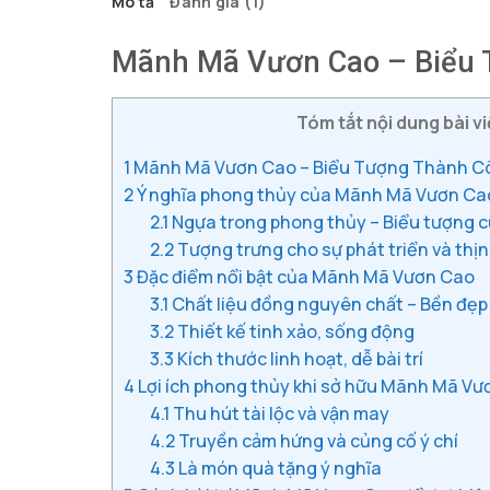
Mô tả
Đánh giá (1)
Mãnh Mã Vươn Cao – Biểu 
Tóm tắt nội dung bài vi
1
Mãnh Mã Vươn Cao – Biểu Tượng Thành C
2
Ý nghĩa phong thủy của Mãnh Mã Vươn Ca
2.1
Ngựa trong phong thủy – Biểu tượng củ
2.2
Tượng trưng cho sự phát triển và thị
3
Đặc điểm nổi bật của Mãnh Mã Vươn Cao
3.1
Chất liệu đồng nguyên chất – Bền đẹp
3.2
Thiết kế tinh xảo, sống động
3.3
Kích thước linh hoạt, dễ bài trí
4
Lợi ích phong thủy khi sở hữu Mãnh Mã V
4.1
Thu hút tài lộc và vận may
4.2
Truyền cảm hứng và củng cố ý chí
4.3
Là món quà tặng ý nghĩa