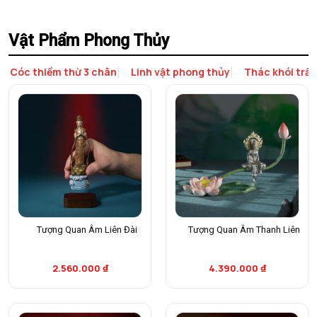
Vật Phẩm Phong Thủy
Cóc thiềm thừ 3 chân
Linh vật phong thủy
Thác khói trầ
Tượng Quan Âm Liên Đài
Tượng Quan Âm Thanh Liên
2.560.000
₫
4.390.000
₫