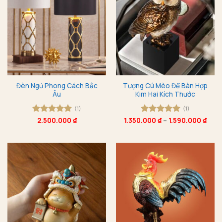
Đèn Ngủ Phong Cách Bắc
Tượng Cú Mèo Để Bàn Hợp
Âu
Kim Hai Kích Thước
(1)
(1)
Được xếp
2.500.000
₫
1.350.000
Được xếp
₫
–
1.590.000
₫
hạng
5
5
hạng
5
5
sao
sao