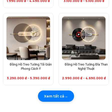
1.990.000
₫
–
4.490.000
₫
3.100.000
₫
–
5.100.000
₫
Đồng Hồ Treo Tường Tối Giản
Đồng Hồ Treo Tường Đĩa Than
Phong Cách Ý
Nghệ Thuật
3.290.000
₫
–
5.390.000
₫
2.990.000
₫
–
4.690.000
₫
Xem tất cả