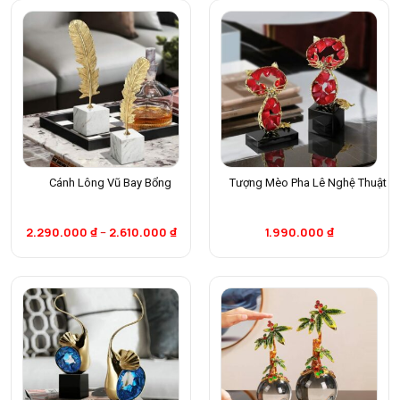
Cánh Lông Vũ Bay Bổng
Tượng Mèo Pha Lê Nghệ Thuật
2.290.000
₫
–
2.610.000
₫
1.990.000
₫