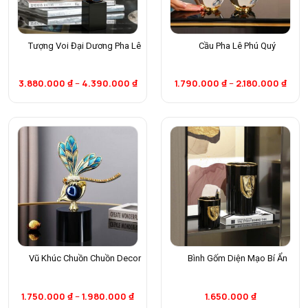
Tượng Voi Đại Dương Pha Lê
Cầu Pha Lê Phú Quý
3.880.000
₫
–
4.390.000
₫
1.790.000
₫
–
2.180.000
₫
Vũ Khúc Chuồn Chuồn Decor
Bình Gốm Diện Mạo Bí Ẩn
1.750.000
₫
–
1.980.000
₫
1.650.000
₫