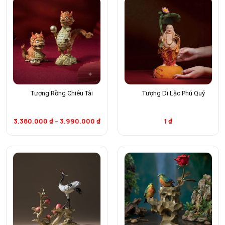
Tượng Rồng Chiêu Tài
Tượng Di Lặc Phú Quý
3.380.000
₫
–
3.990.000
₫
1
₫