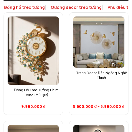
Đồng hồ treo tường
Gương decor treo tường
Phù điêu tr
Tranh Decor Đàn Ngỗng Nghệ
Thuật
Đồng Hồ Treo Tường Chim
Công Phú Quý
9.990.000
₫
5.600.000
₫
–
5.990.000
₫