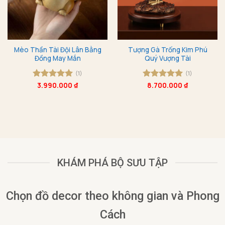
Mèo Thần Tài Đội Lân Bằng
Tượng Gà Trống Kim Phú
Đồng May Mắn
Quý Vượng Tài
(1)
(1)
Được xếp
3.990.000
₫
Được xếp
8.700.000
₫
hạng
5
5
hạng
5
5
sao
sao
KHÁM PHÁ BỘ SƯU TẬP
Chọn đồ decor theo không gian và Phong
Cách