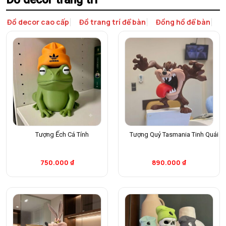
Đồ decor cao cấp
Đồ trang trí để bàn
Đồng hồ để bàn
L
Tượng Ếch Cá Tính
Tượng Quỷ Tasmania Tinh Quái
750.000
₫
890.000
₫