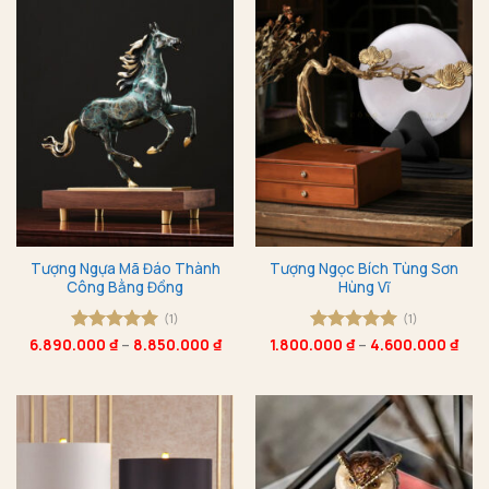
Tượng Ngựa Mã Đáo Thành
Tượng Ngọc Bích Tùng Sơn
Công Bằng Đồng
Hùng Vĩ
(1)
(1)
6.890.000
Được xếp
₫
–
8.850.000
₫
1.800.000
Được xếp
₫
–
4.600.000
₫
hạng
5
5
hạng
5
5
sao
sao