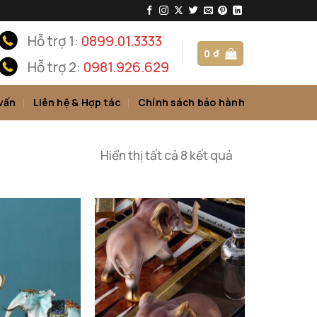
Hỗ trợ 1:
0899.01.3333
0
₫
Hỗ trợ 2:
0981.926.629
vấn
Liên hệ & Hợp tác
Chính sách bảo hành
Đã
Hiển thị tất cả 8 kết quả
sắp
xếp
theo
mới
nhất