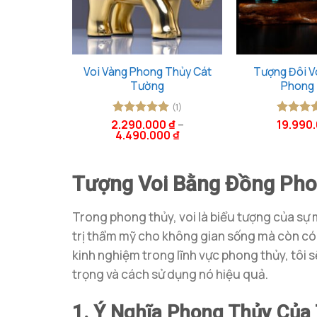
Voi Vàng Phong Thủy Cát
Tượng Đôi V
Tường
Phong
(1)
2.290.000
₫
–
19.990
Được xếp
Được x
4.490.000
₫
hạng
5
5
hạng
5
sao
sao
Tượng Voi Bằng Đồng Phon
Trong phong thủy, voi là biểu tượng của sự 
trị thẩm mỹ cho không gian sống mà còn có 
kinh nghiệm trong lĩnh vực phong thủy, tôi 
trọng và cách sử dụng nó hiệu quả.
1. Ý Nghĩa Phong Thủy Của