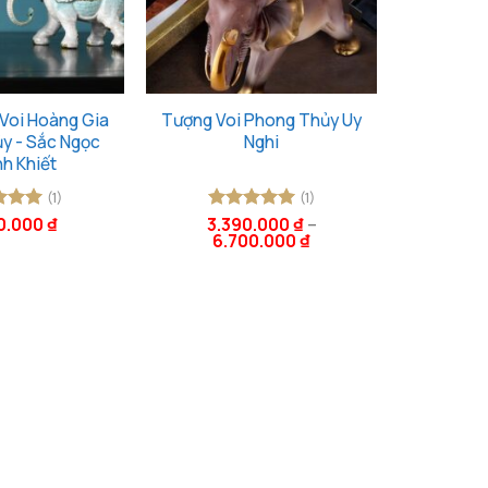
Voi Hoàng Gia
Tượng Voi Phong Thủy Uy
y - Sắc Ngọc
Nghi
h Khiết
(1)
(1)
0.000
₫
3.390.000
₫
–
 xếp
Được xếp
6.700.000
₫
5
5
hạng
5
5
sao