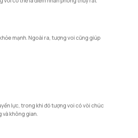
 voi có thể là điểm nhấn phong thủy rất
 khỏe mạnh. Ngoài ra, tượng voi cũng giúp
yền lực, trong khi đó tượng voi có vòi chúc
g và không gian.