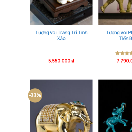
Tượng Voi Trang Trí Tinh
Tượng Voi 
Xảo
Tiến 
5.550.000
₫
7.790
Được x
hạng
5
sao
-33%