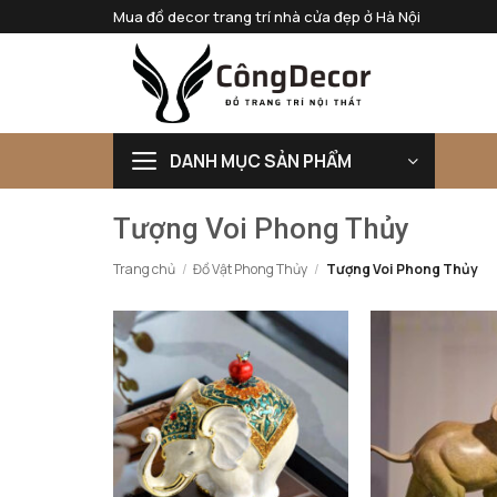
Bỏ
Mua đồ decor trang trí nhà cửa đẹp ở Hà Nội
qua
nội
dung
DANH MỤC SẢN PHẨM
Tượng Voi Phong Thủy
Trang chủ
/
Đồ Vật Phong Thủy
/
Tượng Voi Phong Thủy