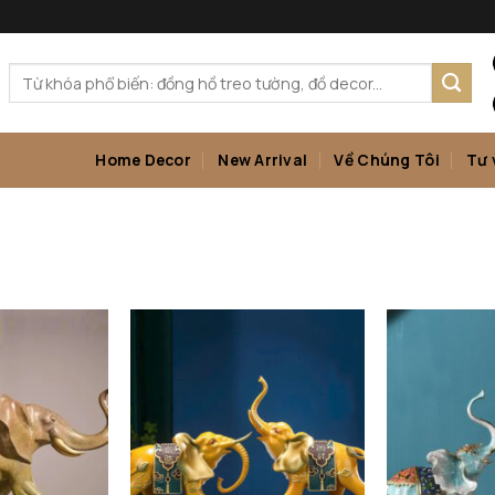
Tìm
kiếm:
Home Decor
New Arrival
Về Chúng Tôi
Tư 