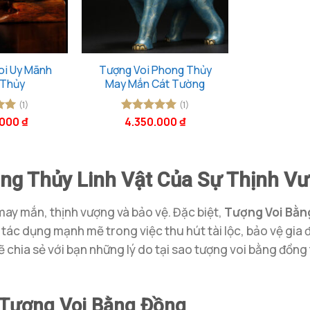
oi Uy Mãnh
Tượng Voi Phong Thủy
 Thủy
May Mắn Cát Tường
(1)
(1)
.000
₫
4.350.000
₫
ếp
Được xếp
5
hạng
5
5
sao
g Thủy Linh Vật Của Sự Thịnh Vư
may mắn, thịnh vượng và bảo vệ. Đặc biệt,
Tượng Voi Bằn
tác dụng mạnh mẽ trong việc thu hút tài lộc, bảo vệ gia 
sẽ chia sẻ với bạn những lý do tại sao tượng voi bằng đồn
 Tượng Voi Bằng Đồng