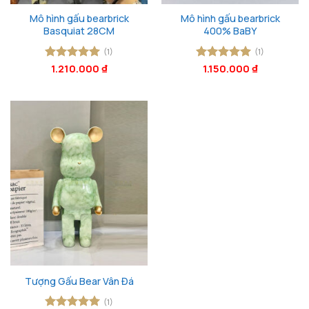
Mô hình gấu bearbrick
Mô hình gấu bearbrick
Basquiat 28CM
400% BaBY
(1)
(1)
Được xếp
1.210.000
₫
Được xếp
1.150.000
₫
hạng
5
5
hạng
5
5
sao
sao
Tượng Gấu Bear Vân Đá
(1)