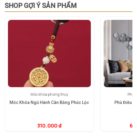
SHOP GỢI Ý SẢN PHẨM
Móc khóa phong thủy
Phù đ
Móc Khóa Ngũ Hành Cân Bằng Phúc Lộc
Phù Điêu 3
310.000
₫
6.