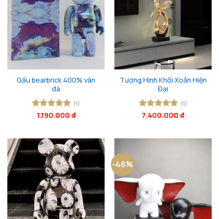
Gấu bearbrick 400% vân
Tượng Hình Khối Xoắn Hiện
đá
Đại
(1)
(1)
Được xếp
1.190.000
₫
Được xếp
7.400.000
₫
hạng
5
5
hạng
5
5
sao
sao
-46%