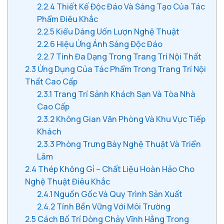
2.2.4
Thiết Kế Độc Đáo Và Sáng Tạo Của Tác
Phẩm Điêu Khắc
2.2.5
Kiểu Dáng Uốn Lượn Nghệ Thuật
2.2.6
Hiệu Ứng Ánh Sáng Độc Đáo
2.2.7
Tính Đa Dạng Trong Trang Trí Nội Thất
2.3
Ứng Dụng Của Tác Phẩm Trong Trang Trí Nội
Thất Cao Cấp
2.3.1
Trang Trí Sảnh Khách Sạn Và Tòa Nhà
Cao Cấp
2.3.2
Không Gian Văn Phòng Và Khu Vực Tiếp
Khách
2.3.3
Phòng Trưng Bày Nghệ Thuật Và Triển
Lãm
2.4
Thép Không Gỉ – Chất Liệu Hoàn Hảo Cho
Nghệ Thuật Điêu Khắc
2.4.1
Nguồn Gốc Và Quy Trình Sản Xuất
2.4.2
Tính Bền Vững Với Môi Trường
2.5
Cách Bố Trí Dòng Chảy Vĩnh Hằng Trong