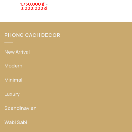
Được xếp
1.750.000
₫
–
3.000.000
₫
hạng
5
5
sao
PHONG CÁCH DECOR
New Arrival
Modern
Minimal
Luxury
Scandinavian
Wabi Sabi