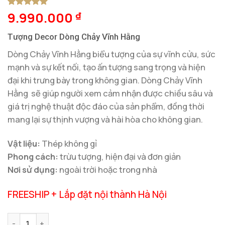
9.990.000
5
1
trên 5
₫
dựa trên
đánh giá
Tượng Decor Dòng Chảy Vĩnh Hằng
Dòng Chảy Vĩnh Hằng biểu tượng của sự vĩnh cửu, sức
mạnh và sự kết nối, tạo ấn tượng sang trọng và hiện
đại khi trưng bày trong không gian. Dòng Chảy Vĩnh
Hằng sẽ giúp người xem cảm nhận được chiều sâu và
giá trị nghệ thuật độc đáo của sản phẩm, đồng thời
mang lại sự thịnh vượng và hài hòa cho không gian.
Vật liệu:
Thép không gỉ
Phong cách:
trừu tượng, hiện đại và đơn giản
Nơi sử dụng:
ngoài trời hoặc trong nhà
FREESHIP + Lắp đặt nội thành Hà Nội
Tượng Decor Dòng Chảy Vĩnh Hằng số lượng