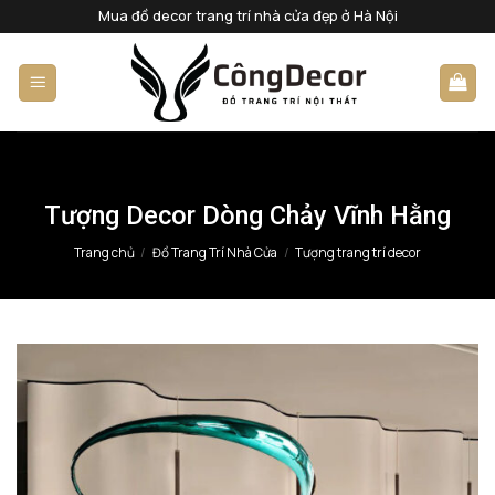
Bỏ
Mua đồ decor trang trí nhà cửa đẹp ở Hà Nội
qua
nội
dung
Tượng Decor Dòng Chảy Vĩnh Hằng
Trang chủ
/
Đồ Trang Trí Nhà Cửa
/
Tượng trang trí decor