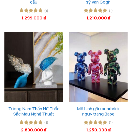
cầu
sỹ Van Gogh
(1)
(1)
Được xếp
1.299.000
₫
Được xếp
1.210.000
₫
hạng
5
5
hạng
5
5
sao
sao
Tượng Nam Thần Nữ Thần
Mô hình gấu bearbrick
Sắc Màu Nghệ Thuật
nguy trang Bape
(1)
(1)
Được xếp
2.890.000
₫
Được xếp
1.250.000
₫