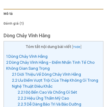
Mô tả
Đánh giá (1)
Dòng Chảy Vĩnh Hằng
Tóm tắt nội dung bài viết
[
hide
]
1
Dòng Chảy Vĩnh Hằng
2
Dòng Chảy Vĩnh Hằng – Điểm Nhấn Tinh Tế Cho
Không Gian Sang Trọng
2.1
Giới Thiệu Về Dòng Chảy Vĩnh Hằng
2.2
Ưu Điểm Vượt Trội Của Thép Không Gỉ Trong
Nghệ Thuật Điêu Khắc
2.2.1
Độ Bền Cao Và Chống Gỉ Sét
2.2.2
Hiệu Ứng Thẩm Mỹ Cao
2.2.3
Dễ Dàng Bảo Trì Và Bảo Dưỡng