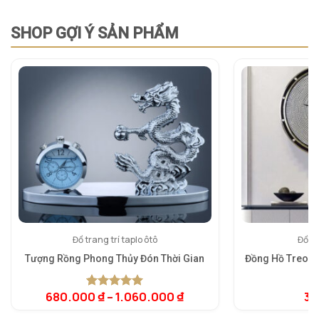
SHOP GỢI Ý SẢN PHẨM
Đồ trang trí taplo ôtô
Đồng
Tượng Rồng Phong Thủy Đón Thời Gian
Đồng Hồ Treo T
680.000
₫
–
1.060.000
₫
3.
5.00
1
trên 5
5.
1
dựa trên
dự