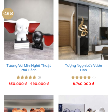
-46%
Tượng Voi Mini Nghệ Thuật
Tượng Ngọn Lửa Vươn
Phá Cách
Cao
(1)
(1)
830.000
Được xếp
₫
–
990.000
₫
Được xếp
8.740.000
₫
hạng
5
5
hạng
5
5
sao
sao