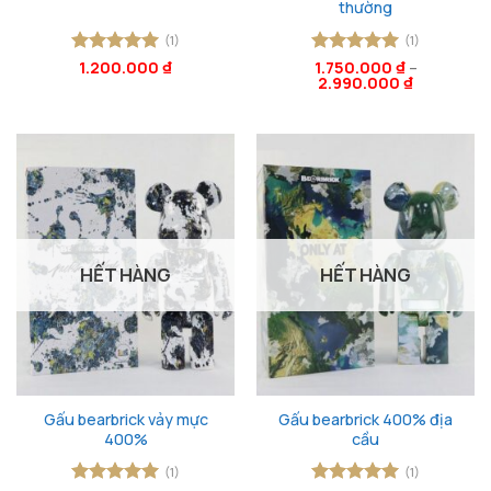
thường
(1)
(1)
Được xếp
1.200.000
₫
Được xếp
1.750.000
₫
–
2.990.000
₫
hạng
5
5
hạng
5
5
sao
sao
HẾT HÀNG
HẾT HÀNG
Gấu bearbrick vảy mực
Gấu bearbrick 400% địa
400%
cầu
(1)
(1)