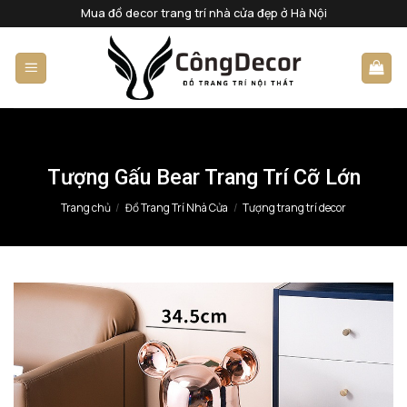
Bỏ
Mua đồ decor trang trí nhà cửa đẹp ở Hà Nội
qua
nội
dung
Tượng Gấu Bear Trang Trí Cỡ Lớn
Trang chủ
/
Đồ Trang Trí Nhà Cửa
/
Tượng trang trí decor