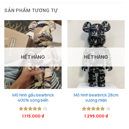
SẢN PHẨM TƯƠNG TỰ
HẾT HÀNG
HẾT HÀNG
Mô hình gấu bearbrick
Mô hình bearbrick 28cm
400% sóng biển
vương miện
(1)
(1)
Được xếp
1.115.000
₫
Được xếp
1.299.000
₫
hạng
5
5
hạng
5
5
sao
sao