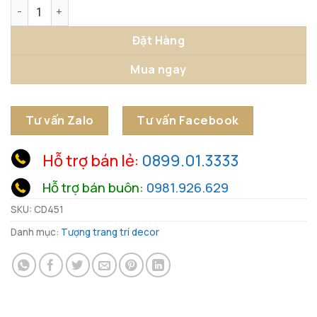
Tượng Gấu Bear Trang Trí Cỡ Lớn số lượng
Đặt Hàng
Mua ngay
Tư vấn Zalo
Tư vấn Facebook
Hỗ trợ bán lẻ:
0899.01.3333
Hỗ trợ bán buôn:
0981.926.629
SKU:
CD451
Danh mục:
Tượng trang trí decor