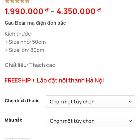
1.990.000
–
4.350.000
5
1
trên 5
₫
₫
dựa trên
đánh giá
Gấu Bear mạ điện đơn sắc
Kích thước:
+ Size nhỏ: 50cm
+ Size lớn: 80cm
Chất liệu: Thạch cao
FREESHIP + Lắp đặt nội thành Hà Nội
Chọn kích thước
Màu sắc