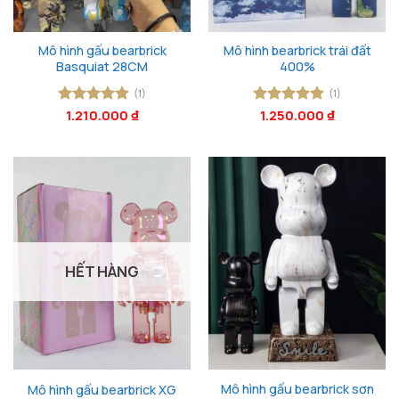
Mô hình gấu bearbrick
Mô hình bearbrick trái đất
Basquiat 28CM
400%
(1)
(1)
Được xếp
1.210.000
₫
Được xếp
1.250.000
₫
hạng
5
5
hạng
5
5
sao
sao
HẾT HÀNG
Mô hình gấu bearbrick sơn
Mô hình gấu bearbrick XG