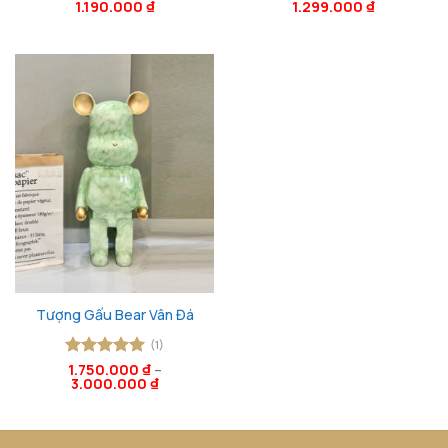
Được xếp
1.190.000
₫
Được xếp
1.299.000
₫
hạng
5
5
hạng
5
5
sao
sao
Tượng Gấu Bear Vân Đá
(1)
Được xếp
1.750.000
₫
–
3.000.000
₫
hạng
5
5
sao