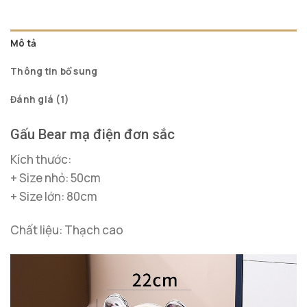
đánh giá
đá
Mô tả
Thông tin bổ sung
Đánh giá (1)
Gấu Bear mạ điện đơn sắc
Kích thước:
+ Size nhỏ: 50cm
+ Size lớn: 80cm
Chất liệu: Thạch cao