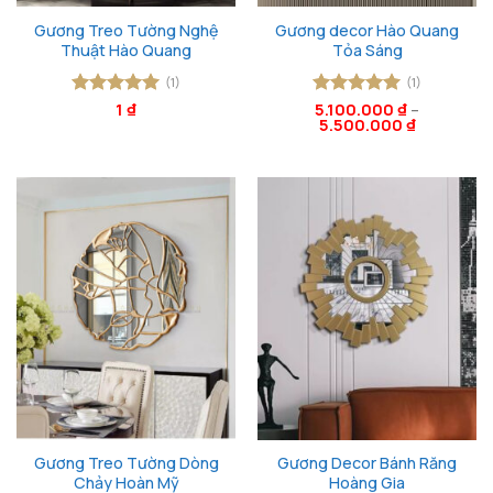
Gương Treo Tường Nghệ
Gương decor Hào Quang
Thuật Hào Quang
Tỏa Sáng
(1)
(1)
Được xếp
1
₫
Được xếp
5.100.000
₫
–
5.500.000
₫
hạng
5
5
hạng
5
5
sao
sao
Gương Treo Tường Dòng
Gương Decor Bánh Răng
Chảy Hoàn Mỹ
Hoàng Gia