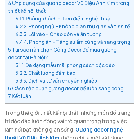
4
Ứng dụng của gương decor Vũ Điệu Ánh Kim trong
thiết kế nội thất
4.1
1. Phòng khách – Tâm điểm nghệ thuật
4.2
2. Phòng ngủ – Không gian thư giãn và tinh tế
4.3
3. Lối vào – Chào đón và ấn tượng
4.4
4. Phòng ăn – Tăng sự ấm cúng và sang trọng
5
Tại sao nên chọn Công Decor để mua gương
decor tại Hà Nội?
5.1
1. Đa dạng mẫu mã, phong cách độc đáo
5.2
2. Chất lượng đảm bảo
5.3
3. Dịch vụ tư vấn chuyên nghiệp
6
Cách bảo quản gương decor để luôn sáng bóng
7
Kết luận
Trong thế giới thiết kế nội thất, những món đồ trang
trí độc đáo luôn đóng vai trò quan trọng trong việc
làm nổi bật không gian sống.
Gương decor nghệ
thuật Vũ Điệu Ánh Kim
không chỉ là một vật dụng