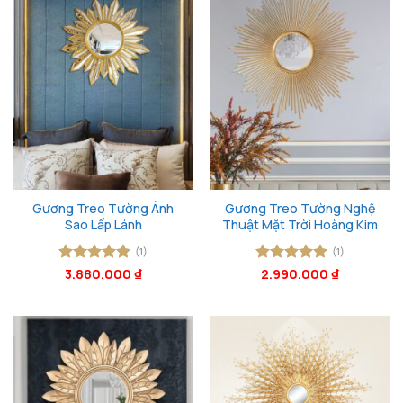
Gương Treo Tường Ánh
Gương Treo Tường Nghệ
Sao Lấp Lánh
Thuật Mặt Trời Hoàng Kim
(1)
(1)
Được xếp
3.880.000
₫
Được xếp
2.990.000
₫
hạng
5
5
hạng
5
5
sao
sao