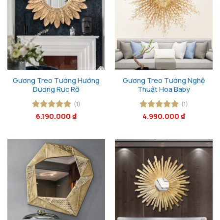
Gương Treo Tường Hướng
Gương Treo Tường Nghệ
Dương Rực Rỡ
Thuật Hoa Baby
(1)
(1)
Được xếp
6.190.000
₫
Được xếp
4.990.000
₫
hạng
5
5
hạng
5
5
sao
sao