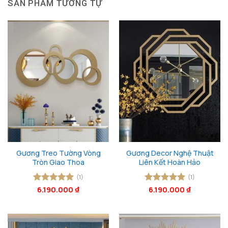
SẢN PHẨM TƯƠNG TỰ
Gương Treo Tường Vòng
Gương Decor Nghệ Thuật
Tròn Giao Thoa
Liên Kết Hoàn Hảo
(1)
(1)
Được xếp
6.190.000
₫
Được xếp
6.190.000
₫
hạng
5
5
hạng
5
5
sao
sao