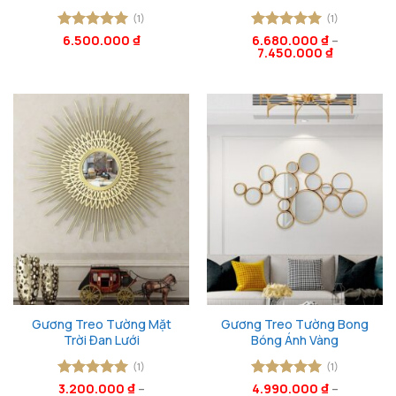
(1)
(1)
Được xếp
6.500.000
₫
Được xếp
6.680.000
₫
–
7.450.000
₫
hạng
5
5
hạng
5
5
sao
sao
Gương Treo Tường Mặt
Gương Treo Tường Bong
Trời Đan Lưới
Bóng Ánh Vàng
(1)
(1)
Được xếp
3.200.000
₫
–
Được xếp
4.990.000
₫
–