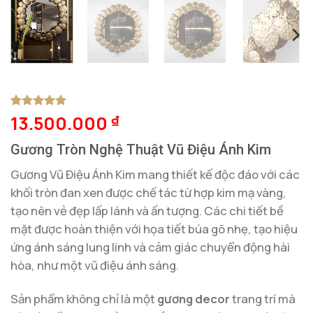
13.500.000
5
1
trên 5
₫
dựa trên
đánh giá
Gương Tròn Nghệ Thuật Vũ Điệu Ánh Kim
Gương Vũ Điệu Ánh Kim mang thiết kế độc đáo với các
khối tròn đan xen được chế tác từ hợp kim mạ vàng,
tạo nên vẻ đẹp lấp lánh và ấn tượng. Các chi tiết bề
mặt được hoàn thiện với họa tiết búa gõ nhẹ, tạo hiệu
ứng ánh sáng lung linh và cảm giác chuyển động hài
hòa, như một vũ điệu ánh sáng.
Sản phẩm không chỉ là một
gương decor
trang trí mà