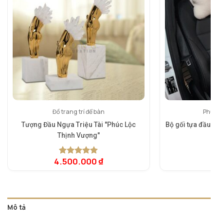
Đồ trang trí để bàn
Phụ k
Tượng Đầu Ngựa Triệu Tài "Phúc Lộc
Bộ gối tựa đầu, 
Thịnh Vượng"
4.500.000
₫
3
5.00
1
trên 5
dựa trên
đánh giá
Mô tả