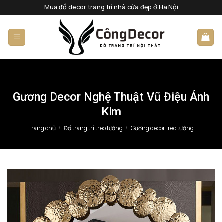
Bỏ
Mua đồ decor trang trí nhà cửa đẹp ở Hà Nội
qua
nội
dung
Gương Decor Nghệ Thuật Vũ Điệu Ánh
Kim
Trang chủ
/
Đồ trang trí treo tường
/
Gương decor treo tường