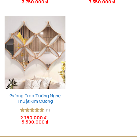
3.750.000
₫
7.350.000
₫
hạng
5
5
hạng
5
5
sao
sao
Gương Treo Tường Nghệ
Thuật Kim Cương
(1)
Được xếp
2.790.000
₫
–
5.590.000
₫
hạng
5
5
sao