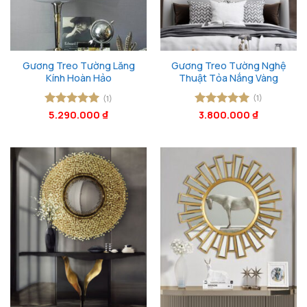
Gương Treo Tường Lăng
Gương Treo Tường Nghệ
Kính Hoàn Hảo
Thuật Tỏa Nắng Vàng
(1)
(1)
Được xếp
5.290.000
₫
Được xếp
3.800.000
₫
hạng
5
5
hạng
5
5
sao
sao