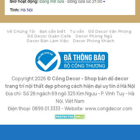
Về Chúng Tôi
Bạn cần biết
Tư vấn
Đồ Decor Văn Phòng
Đồ Decor Quán Cafe
Decor Phòng Ngủ
Decor Bàn Làm Việc
Decor Phòng Khách
Copyright 2026 ©
Công Decor - Shop bán đồ decor
trang trí nội thất đẹp phong cách hiện đại uy tín ở Hà Nội
Địa chỉ: Số 28 ngách 69 ngõ 325 Kim Ngưu - P. Vĩnh Tuy - Hà
Nội, Việt Nam
Điện thoại: 0899.01.3333 - Website: www.congdecor.com