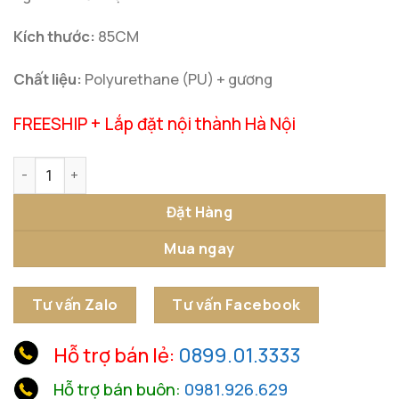
Kích thước:
85CM
Chất liệu:
Polyurethane (PU) + gương
FREESHIP + Lắp đặt nội thành Hà Nội
Gương Treo Tường Ánh Sao Lấp Lánh số lượng
Đặt Hàng
Mua ngay
Tư vấn Zalo
Tư vấn Facebook
Hỗ trợ bán lẻ:
0899.01.3333
Hỗ trợ bán buôn:
0981.926.629