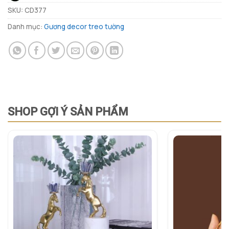
SKU:
CD377
Danh mục:
Gương decor treo tường
SHOP GỢI Ý SẢN PHẨM