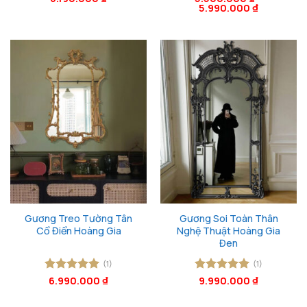
5.990.000
₫
hạng
5
5
hạng
5
5
sao
sao
Gương Treo Tường Tân
Gương Soi Toàn Thân
Cổ Điển Hoàng Gia
Nghệ Thuật Hoàng Gia
Đen
(1)
(1)
Được xếp
6.990.000
₫
Được xếp
9.990.000
₫
hạng
5
5
hạng
5
5
sao
sao