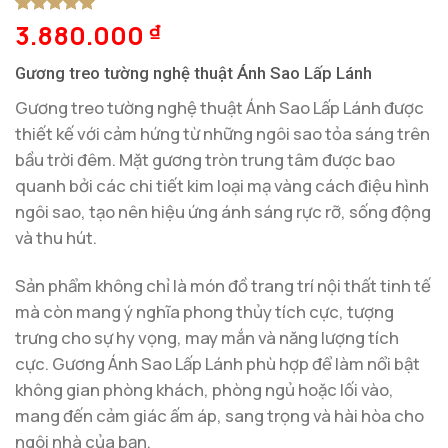
3.880.000
5
1
trên 5
₫
dựa trên
đánh giá
Gương treo tường nghệ thuật Ánh Sao Lấp Lánh
Gương treo tường nghệ thuật Ánh Sao Lấp Lánh được
thiết kế với cảm hứng từ những ngôi sao tỏa sáng trên
bầu trời đêm. Mặt gương tròn trung tâm được bao
quanh bởi các chi tiết kim loại mạ vàng cách điệu hình
ngôi sao, tạo nên hiệu ứng ánh sáng rực rỡ, sống động
và thu hút.
Sản phẩm không chỉ là món đồ trang trí nội thất tinh tế
mà còn mang ý nghĩa phong thủy tích cực, tượng
trưng cho sự hy vọng, may mắn và năng lượng tích
cực. Gương Ánh Sao Lấp Lánh phù hợp để làm nổi bật
không gian phòng khách, phòng ngủ hoặc lối vào,
mang đến cảm giác ấm áp, sang trọng và hài hòa cho
ngôi nhà của bạn.