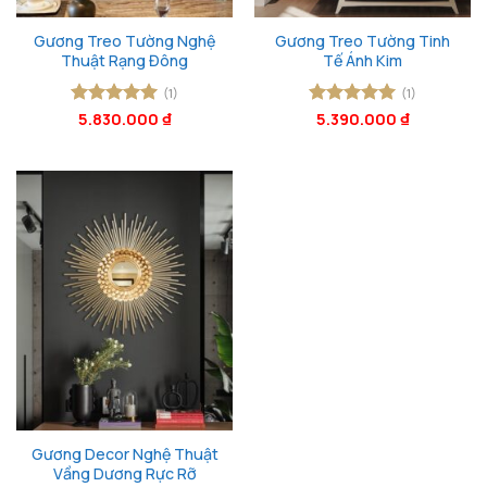
Gương Treo Tường Nghệ
Gương Treo Tường Tinh
Thuật Rạng Đông
Tế Ánh Kim
(1)
(1)
Được xếp
5.830.000
₫
Được xếp
5.390.000
₫
hạng
5
5
hạng
5
5
sao
sao
Gương Decor Nghệ Thuật
Vầng Dương Rực Rỡ