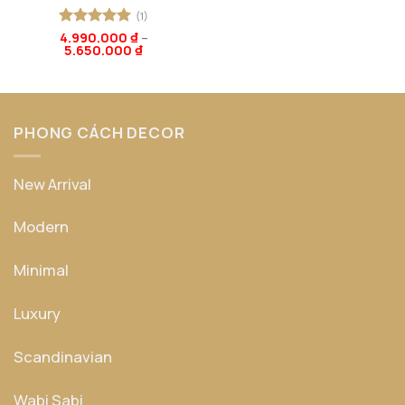
(1)
Được xếp
4.990.000
₫
–
5.650.000
₫
hạng
5
5
sao
PHONG CÁCH DECOR
New Arrival
Modern
Minimal
Luxury
Scandinavian
Wabi Sabi