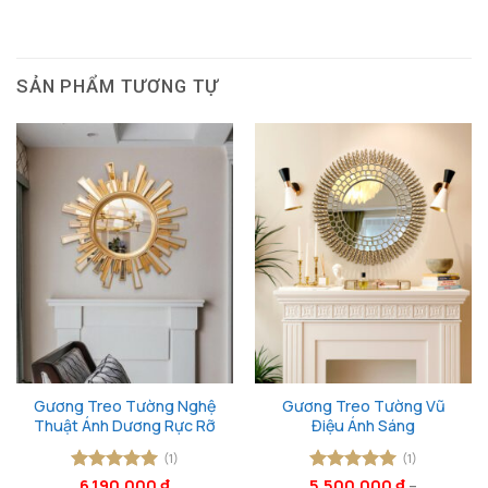
SẢN PHẨM TƯƠNG TỰ
Gương Treo Tường Nghệ
Gương Treo Tường Vũ
Thuật Ánh Dương Rực Rỡ
Điệu Ánh Sáng
(1)
(1)
Được xếp
6.190.000
₫
5.500.000
Được xếp
₫
–