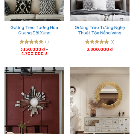
Gương Treo Tường Hòa
Gương Treo Tường Nghệ
Quang Đối Xứng
Thuật Tỏa Nắng Vàng
(1)
(1)
Được xếp
3.150.000
₫
–
Được xếp
3.800.000
₫
4.700.000
₫
hạng
5
5
hạng
5
5
sao
sao