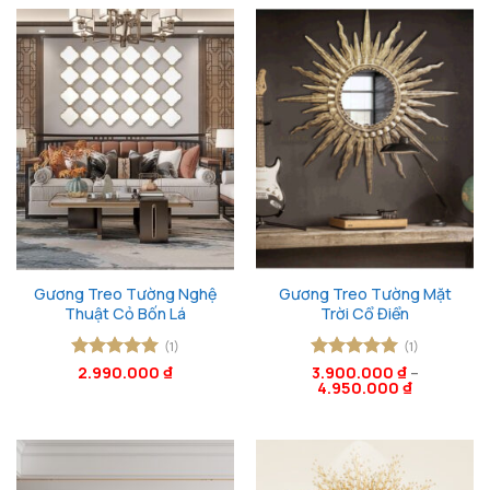
Gương Treo Tường Nghệ
Gương Treo Tường Mặt
Thuật Cỏ Bốn Lá
Trời Cổ Điển
(1)
(1)
Được xếp
2.990.000
₫
Được xếp
3.900.000
₫
–
4.950.000
₫
hạng
5
5
hạng
5
5
sao
sao