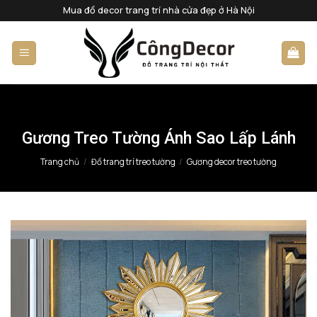
Bỏ
Mua đồ decor trang trí nhà cửa đẹp ở Hà Nội
qua
nội
dung
Gương Treo Tường Ánh Sao Lấp Lánh
Trang chủ
/
Đồ trang trí treo tường
/
Gương decor treo tường