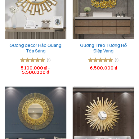
Gương decor Hào Quang
Gương Treo Tường Hồ
Tỏa Sáng
Điệp Vàng
(1)
(1)
Được xếp
5.100.000
₫
–
Được xếp
6.500.000
₫
5.500.000
₫
hạng
5
5
hạng
5
5
sao
sao