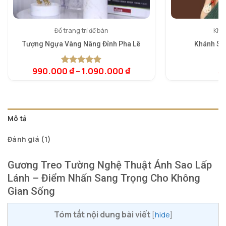
Đồ trang trí để bàn
Khán
Tượng Ngựa Vàng Nâng Đỉnh Pha Lê
Khánh Se
990.000
₫
–
1.090.000
₫
5
5.00
1
trên 5
dựa trên
đánh giá
Mô tả
Đánh giá (1)
Gương Treo Tường Nghệ Thuật Ánh Sao Lấp
Lánh – Điểm Nhấn Sang Trọng Cho Không
Gian Sống
Tóm tắt nội dung bài viết
[
hide
]