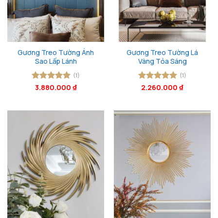
Gương Treo Tường Ánh
Gương Treo Tường Lá
Sao Lấp Lánh
Vàng Tỏa Sáng
(1)
(1)
Được xếp
3.880.000
₫
Được xếp
2.260.000
₫
hạng
5
5
hạng
5
5
sao
sao