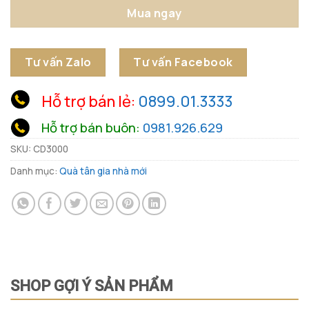
Mua ngay
Tư vấn Zalo
Tư vấn Facebook
Hỗ trợ bán lẻ:
0899.01.3333
Hỗ trợ bán buôn:
0981.926.629
SKU:
CD3000
Danh mục:
Quà tân gia nhà mới
SHOP GỢI Ý SẢN PHẨM