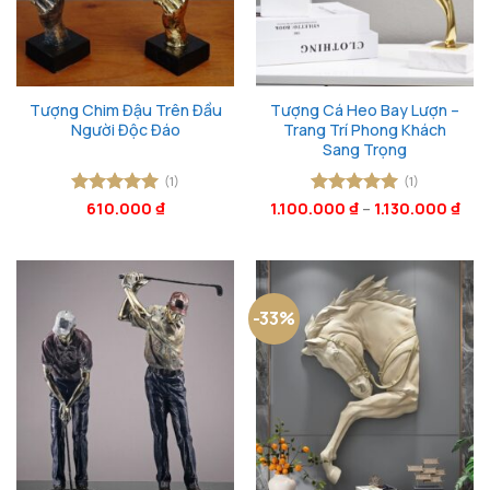
Tượng Chim Đậu Trên Đầu
Tượng Cá Heo Bay Lượn –
Người Độc Đáo
Trang Trí Phong Khách
Sang Trọng
(1)
(1)
Được xếp
610.000
₫
1.100.000
Được xếp
₫
–
1.130.000
₫
hạng
5
5
hạng
5
5
sao
sao
-33%