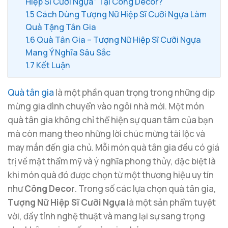
Hiệp Sĩ Cưỡi Ngựa” Tại Công Decor?
1.5
Cách Dùng Tượng Nữ Hiệp Sĩ Cưỡi Ngựa Làm
Quà Tặng Tân Gia
1.6
Quà Tân Gia – Tượng Nữ Hiệp Sĩ Cưỡi Ngựa
Mang Ý Nghĩa Sâu Sắc
1.7
Kết Luận
Quà tân gia
là một phần quan trọng trong những dịp
mừng gia đình chuyển vào ngôi nhà mới. Một món
quà tân gia không chỉ thể hiện sự quan tâm của bạn
mà còn mang theo những lời chúc mừng tài lộc và
may mắn đến gia chủ. Mỗi món quà tân gia đều có giá
trị về mặt thẩm mỹ và ý nghĩa phong thủy, đặc biệt là
khi món quà đó được chọn từ một thương hiệu uy tín
như
Công Decor
. Trong số các lựa chọn quà tân gia,
Tượng Nữ Hiệp Sĩ Cưỡi Ngựa
là một sản phẩm tuyệt
vời, đầy tính nghệ thuật và mang lại sự sang trọng