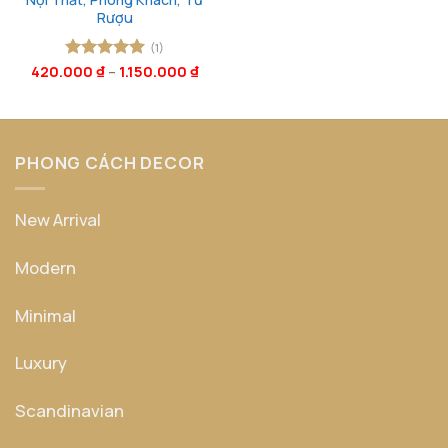
Rượu
(1)
420.000
Được xếp
₫
–
1.150.000
₫
hạng
5
5
sao
PHONG CÁCH DECOR
New Arrival
Modern
Minimal
Luxury
Scandinavian