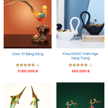
Khay Để Đồ Thiên Nga
Chim Trĩ Bằng Đồng
Sang Trọng
(1)
(1)
Được xếp
3.100.000
₫
Được xếp
450.000
₫
hạng
5
5
hạng
5
5
sao
sao