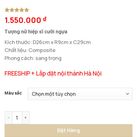
1.550.000
5
1
trên 5
₫
dựa trên
đánh giá
Tượng nữ hiệp sĩ cưỡi ngựa
Kích thước: D26cm x R9cm x C29cm
Chất liệu: Composite
Phong cách: sang trọng
FREESHIP + Lắp đặt nội thành Hà Nội
Màu sắc
Tượng Nữ Hiệp Sĩ Cưỡi Ngựa Sang Trọng số lượng
Đặt Hàng