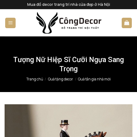
Bỏ
Mua đồ decor trang trí nhà cửa đẹp ở Hà Nội
qua
nội
dung
Tượng Nữ Hiệp Sĩ Cưỡi Ngựa Sang
Trọng
Trang chủ
/
Quà tặng decor
/
Quà tân gia nhà mới