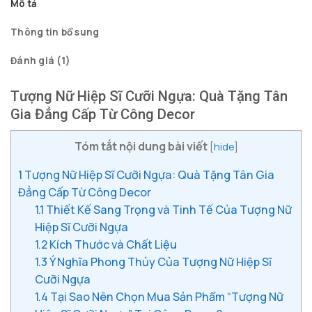
Mô tả
Thông tin bổ sung
Đánh giá (1)
Tượng Nữ Hiệp Sĩ Cưỡi Ngựa: Quà Tặng Tân
Gia Đẳng Cấp Từ Công Decor
Tóm tắt nội dung bài viết
[
hide
]
1
Tượng Nữ Hiệp Sĩ Cưỡi Ngựa: Quà Tặng Tân Gia
Đẳng Cấp Từ Công Decor
1.1
Thiết Kế Sang Trọng và Tinh Tế Của Tượng Nữ
Hiệp Sĩ Cưỡi Ngựa
1.2
Kích Thước và Chất Liệu
1.3
Ý Nghĩa Phong Thủy Của Tượng Nữ Hiệp Sĩ
Cưỡi Ngựa
1.4
Tại Sao Nên Chọn Mua Sản Phẩm “Tượng Nữ