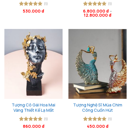
(1)
(1)
Được xếp
530.000
₫
6.800.000
Được xếp
₫
–
12.800.000
₫
hạng
5
5
hạng
5
5
sao
sao
Tượng Cô Gái Hoa Mai
Tượng Nghệ Sĩ Múa Chim
Vàng Thiết Kế Lạ Mắt
Công Cuốn Hút
(1)
(1)
Được xếp
860.000
₫
Được xếp
450.000
₫
hạng
5
5
hạng
5
5