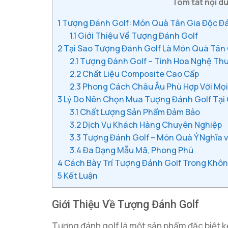
Tóm tắt nội du
1
Tượng Đánh Golf: Món Quà Tân Gia Độc Đ
1.1
Giới Thiệu Về Tượng Đánh Golf
2
Tại Sao Tượng Đánh Golf Là Món Quà Tân
2.1
Tượng Đánh Golf – Tinh Hoa Nghệ Th
2.2
Chất Liệu Composite Cao Cấp
2.3
Phong Cách Châu Âu Phù Hợp Với Mọi
3
Lý Do Nên Chọn Mua Tượng Đánh Golf Tại
3.1
Chất Lượng Sản Phẩm Đảm Bảo
3.2
Dịch Vụ Khách Hàng Chuyên Nghiệp
3.3
Tượng Đánh Golf – Món Quà Ý Nghĩa v
3.4
Đa Dạng Mẫu Mã, Phong Phú
4
Cách Bày Trí Tượng Đánh Golf Trong Khô
5
Kết Luận
Giới Thiệu Về Tượng Đánh Golf
Tượng đánh golf là một sản phẩm đặc biệt k