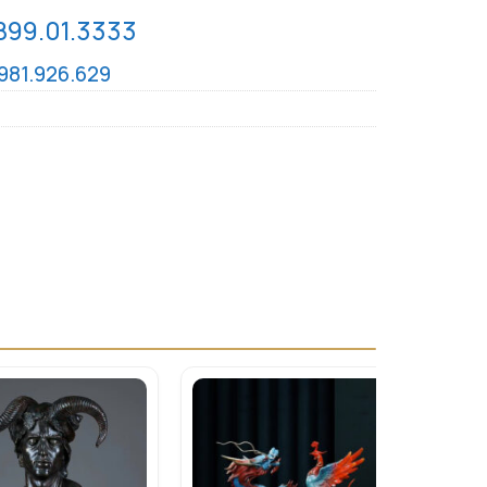
899.01.3333
981.926.629