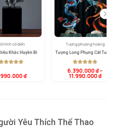
ô hình cổ điển
Tượng phượng hoàng
Điêu Khắc Huyền Bí
Tượng Long Phụng Cát Tường
Đ
5.00
1
trên 5
5.00
1
trên 5
6.390.000
₫
–
dựa trên
dựa trên
.990.000
₫
11.990.000
₫
39
đánh giá
đánh giá
gười Yêu Thích Thể Thao