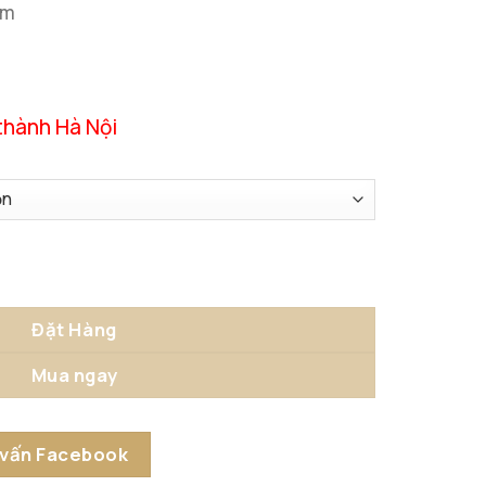
cm
thành Hà Nội
a Tư Thế số lượng
Đặt Hàng
Mua ngay
 vấn Facebook