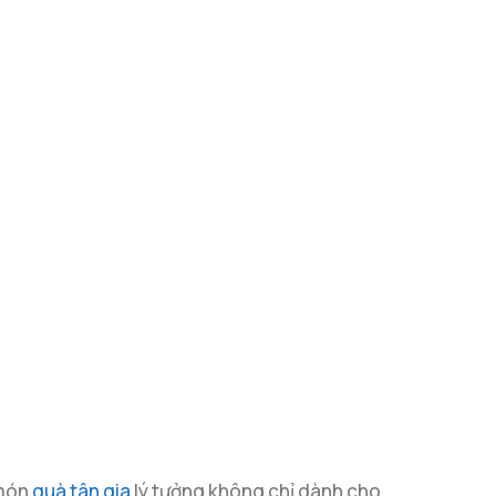
 món
quà tân gia
lý tưởng không chỉ dành cho