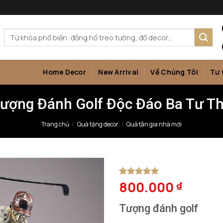
Tìm
kiếm:
Home Decor
New Arrival
Về Chúng Tôi
Tư 
ượng Đánh Golf Độc Đáo Ba Tư T
Trang chủ
/
Quà tặng decor
/
Quà tân gia nhà mới
800.000
5
1
trên 5
₫
dựa trên
đánh giá
Tượng đánh golf