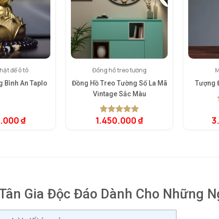
ật để ô tô
Đồng hồ treo tường
M
g Bình An Taplo
Đồng Hồ Treo Tường Số La Mã
Tượng 
Vintage Sắc Màu
0.000
₫
1.450.000
₫
3
5.00
1
trên 5
dựa trên
đánh giá
Tân Gia Độc Đáo Dành Cho Những N