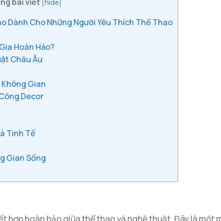
ng bài viết
[
hide
]
áo Dành Cho Những Người Yêu Thích Thể Thao
 Gia Hoàn Hảo?
uật Châu Âu
 Không Gian
 Công Decor
à Tinh Tế
ng Gian Sống
ết hợp hoàn hảo giữa thể thao và nghệ thuật. Đây là một