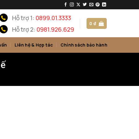
Hỗ trợ 1:
0899.01.3333
0
₫
Hỗ trợ 2:
0981.926.629
vấn
Liên hệ & Hợp tác
Chính sách bảo hành
hế