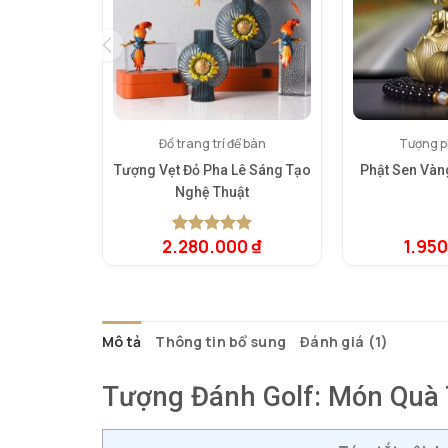
Đồ trang trí để bàn
Tượng ph
Tượng Vẹt Đỏ Pha Lê Sáng Tạo
Phật Sen Vàn
Nghệ Thuật
2.280.000
₫
1.95
5.00
1
trên 5
dựa trên
đánh giá
Mô tả
Thông tin bổ sung
Đánh giá (1)
Tượng Đánh Golf: Món Quà 