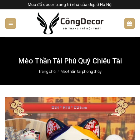
Bỏ
Mua đồ decor trang trí nhà cửa đẹp ở Hà Nội
qua
nội
dung
Mèo Thần Tài Phú Quý Chiêu Tài
Trang chủ
/
Mèo thần tài phong thủy