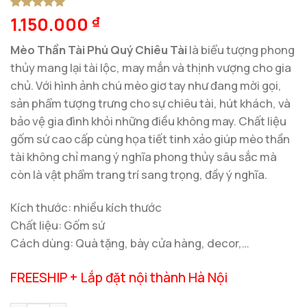
1.150.000
5
1
trên 5
₫
dựa trên
đánh giá
Mèo Thần Tài Phú Quý Chiêu Tài
là biểu tượng phong
thủy mang lại tài lộc, may mắn và thịnh vượng cho gia
chủ. Với hình ảnh chú mèo giơ tay như đang mời gọi,
sản phẩm tượng trưng cho sự chiêu tài, hút khách, và
bảo vệ gia đình khỏi những điều không may. Chất liệu
gốm sứ cao cấp cùng họa tiết tinh xảo giúp mèo thần
tài không chỉ mang ý nghĩa phong thủy sâu sắc mà
còn là vật phẩm trang trí sang trọng, đầy ý nghĩa.
Kích thước: nhiều kích thước
Chất liệu: Gốm sứ
Cách dùng: Quà tặng, bày cửa hàng, decor,…
FREESHIP + Lắp đặt nội thành Hà Nội