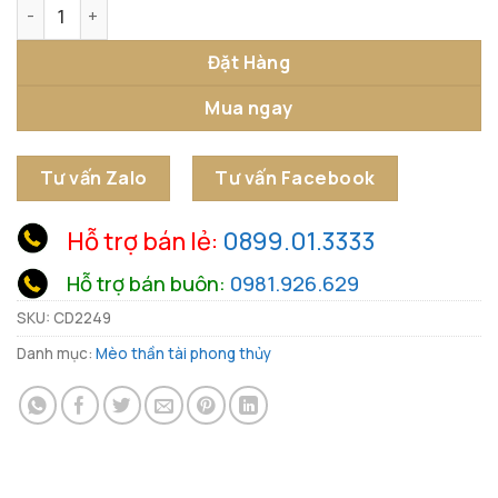
Mèo Thần Tài Phú Quý Chiêu Tài số lượng
Đặt Hàng
Mua ngay
Tư vấn Zalo
Tư vấn Facebook
Hỗ trợ bán lẻ:
0899.01.3333
Hỗ trợ bán buôn:
0981.926.629
SKU:
CD2249
Danh mục:
Mèo thần tài phong thủy