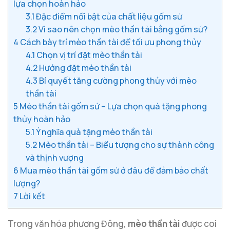
lựa chọn hoàn hảo
3.1
Đặc điểm nổi bật của chất liệu gốm sứ
3.2
Vì sao nên chọn mèo thần tài bằng gốm sứ?
4
Cách bày trí mèo thần tài để tối ưu phong thủy
4.1
Chọn vị trí đặt mèo thần tài
4.2
Hướng đặt mèo thần tài
4.3
Bí quyết tăng cường phong thủy với mèo
thần tài
5
Mèo thần tài gốm sứ – Lựa chọn quà tặng phong
thủy hoàn hảo
5.1
Ý nghĩa quà tặng mèo thần tài
5.2
Mèo thần tài – Biểu tượng cho sự thành công
và thịnh vượng
6
Mua mèo thần tài gốm sứ ở đâu để đảm bảo chất
lượng?
7
Lời kết
Trong văn hóa phương Đông,
mèo thần tài
được coi