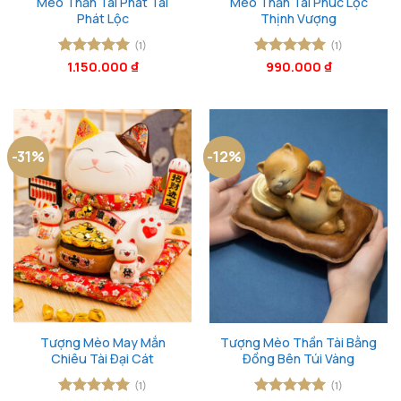
Mèo Thần Tài Phát Tài
Mèo Thần Tài Phúc Lộc
Phát Lộc
Thịnh Vượng
(1)
(1)
Được xếp
1.150.000
₫
Được xếp
990.000
₫
hạng
5
5
hạng
5
5
sao
sao
-31%
-12%
Tượng Mèo May Mắn
Tượng Mèo Thần Tài Bằng
Chiêu Tài Đại Cát
Đồng Bên Túi Vàng
(1)
(1)