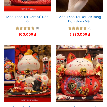
Mèo Thần Tài Gốm Sứ Đón
Mèo Thần Tài Đội Lân Bằng
Lộc
Đồng May Mắn
(1)
(1)
Được xếp
930.000
₫
Được xếp
3.990.000
₫
hạng
5
5
hạng
5
5
sao
sao