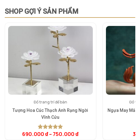
SHOP GỢI Ý SẢN PHẨM
Đồ trang trí để bàn
Đồ tra
Tượng Hoa Cúc Thạch Anh Rạng Ngời
Ngựa May Mắn 
Vĩnh Cửu
690.000
₫
–
750.000
₫
3.
5.00
1
trên 5
dựa trên