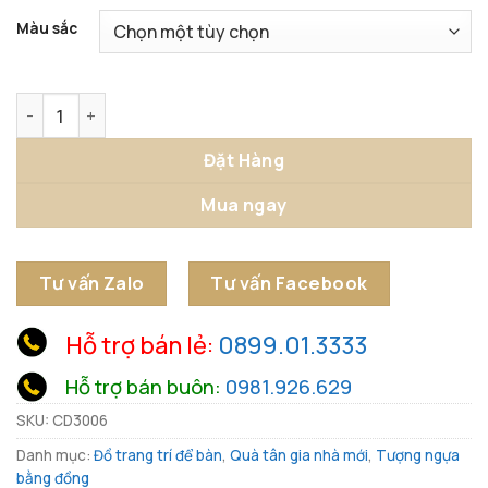
Màu sắc
Ngựa Thăng Hoa Thành Công số lượng
Đặt Hàng
Mua ngay
Tư vấn Zalo
Tư vấn Facebook
Hỗ trợ bán lẻ:
0899.01.3333
Hỗ trợ bán buôn:
0981.926.629
SKU:
CD3006
Danh mục:
Đồ trang trí để bàn
,
Quà tân gia nhà mới
,
Tượng ngựa
bằng đồng