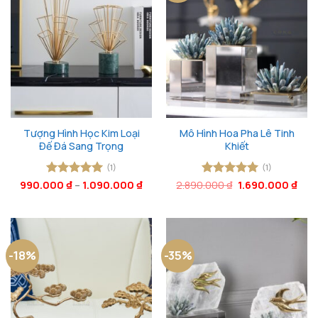
Tượng Hình Học Kim Loại
Mô Hình Hoa Pha Lê Tinh
Đế Đá Sang Trọng
Khiết
(1)
(1)
Giá
Giá
990.000
Được xếp
₫
–
1.090.000
₫
2.890.000
Được xếp
₫
1.690.000
₫
gốc
hiện
hạng
5
5
hạng
5
5
là:
tại
sao
sao
2.890.000 ₫.
là:
1.69
-18%
-35%