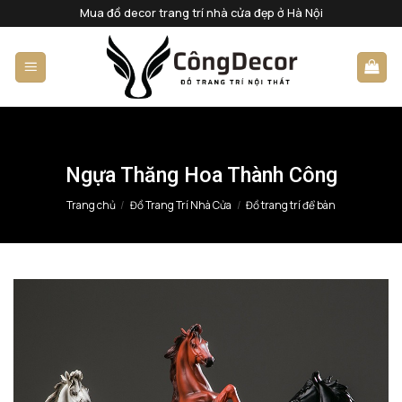
Bỏ
Mua đồ decor trang trí nhà cửa đẹp ở Hà Nội
qua
nội
dung
Ngựa Thăng Hoa Thành Công
Trang chủ
/
Đồ Trang Trí Nhà Cửa
/
Đồ trang trí để bàn