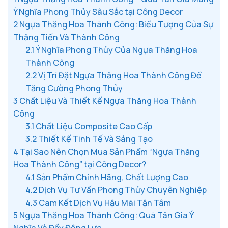
Ý Nghĩa Phong Thủy Sâu Sắc tại Công Decor
2
Ngựa Thăng Hoa Thành Công: Biểu Tượng Của Sự
Thăng Tiến Và Thành Công
2.1
Ý Nghĩa Phong Thủy Của Ngựa Thăng Hoa
Thành Công
2.2
Vị Trí Đặt Ngựa Thăng Hoa Thành Công Để
Tăng Cường Phong Thủy
3
Chất Liệu Và Thiết Kế Ngựa Thăng Hoa Thành
Công
3.1
Chất Liệu Composite Cao Cấp
3.2
Thiết Kế Tinh Tế Và Sáng Tạo
4
Tại Sao Nên Chọn Mua Sản Phẩm “Ngựa Thăng
Hoa Thành Công” tại Công Decor?
4.1
Sản Phẩm Chính Hãng, Chất Lượng Cao
4.2
Dịch Vụ Tư Vấn Phong Thủy Chuyên Nghiệp
4.3
Cam Kết Dịch Vụ Hậu Mãi Tận Tâm
5
Ngựa Thăng Hoa Thành Công: Quà Tân Gia Ý
Nghĩa Và Đầy Động Lực