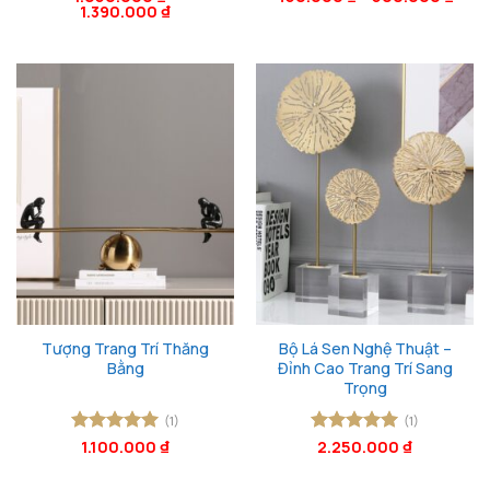
1.390.000
₫
hạng
5
5
hạng
5
5
sao
sao
Tượng Trang Trí Thăng
Bộ Lá Sen Nghệ Thuật –
Bằng
Đỉnh Cao Trang Trí Sang
Trọng
(1)
(1)
Được xếp
1.100.000
₫
Được xếp
2.250.000
₫
hạng
5
5
hạng
5
5
sao
sao