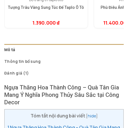
Tượng Trâu Vàng Sung Túc Để Taplo Ô Tô
Phù Điêu Ánh V
1.390.000
₫
11.400.00
5.
1
dự
đá
Mô tả
Thông tin bổ sung
Đánh giá (1)
Ngựa Thăng Hoa Thành Công – Quà Tân Gia
Mang Ý Nghĩa Phong Thủy Sâu Sắc tại Công
Decor
Tóm tắt nội dung bài viết
[
hide
]
1
Ngựa Thăng Hoa Thành Công – Quà Tân Gia Mang