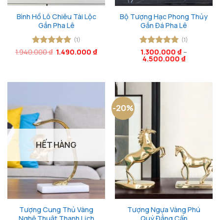
Bình Hồ Lô Chiêu Tài Lộc
Bộ Tượng Hạc Phong Thủy
Gắn Pha Lê
Gắn Đá Pha Lê
(1)
(1)
Giá
Giá
1.940.000
Được xếp
₫
1.490.000
₫
Được xếp
1.300.000
₫
–
gốc
hiện
4.500.000
₫
hạng
5
5
hạng
5
5
là:
tại
sao
sao
1.940.000 ₫.
là:
1.490.000 ₫.
-20%
HẾT HÀNG
Tượng Cung Thủ Vàng
Tượng Ngựa Vàng Phú
Nghệ Thuật Thanh Lịch
Quý Đẳng Cấp