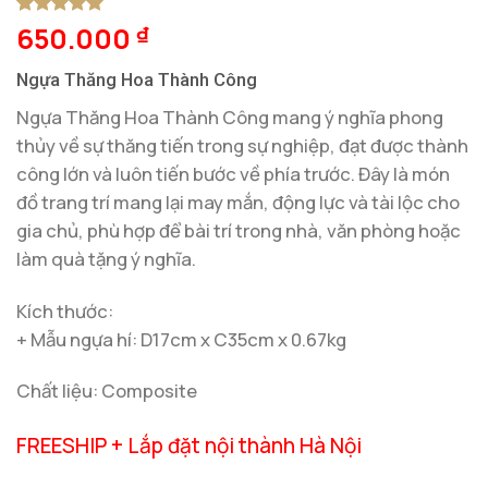
650.000
5
1
trên 5
₫
dựa trên
đánh giá
Ngựa Thăng Hoa Thành Công
Ngựa Thăng Hoa Thành Công mang ý nghĩa phong
thủy về sự thăng tiến trong sự nghiệp, đạt được thành
công lớn và luôn tiến bước về phía trước. Đây là món
đồ trang trí mang lại may mắn, động lực và tài lộc cho
gia chủ, phù hợp để bài trí trong nhà, văn phòng hoặc
làm quà tặng ý nghĩa.
Kích thước:
+ Mẫu ngựa hí: D17cm x C35cm x 0.67kg
Chất liệu: Composite
FREESHIP + Lắp đặt nội thành Hà Nội