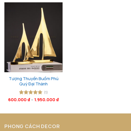
Tượng Thuyền Buồm Phú
Quý Đại Thành
(1)
600.000
Được xếp
₫
–
1.950.000
₫
hạng
5
5
sao
PHONG CÁCH DECOR