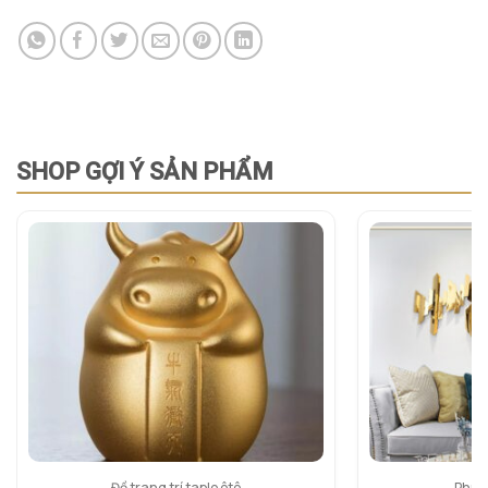
SHOP GỢI Ý SẢN PHẨM
Đồ trang trí taplo ôtô
Phù đ