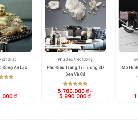
hật di lặc
Phù điêu treo tường
Đồ
c Đồng An Lạc
Phù Điêu Trang Trí Tường 3D
Mô Hình
Sen Và Cá
rên 5
rên
5.700.000
₫
–
5.00
1
trên 5
giá
0.000
₫
5.990.000
₫
1
dựa trên
đánh giá