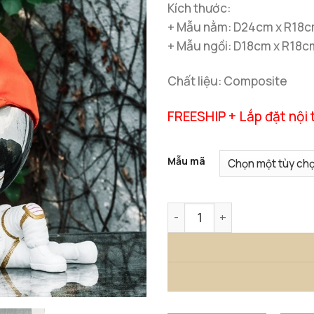
Kích thước:
+ Mẫu nằm: D24cm x R18
+ Mẫu ngồi: D18cm x R18
Chất liệu: Composite
FREESHIP + Lắp đặt nội 
Mẫu mã
Tượng Phi Hành Gia Ngộ Ng