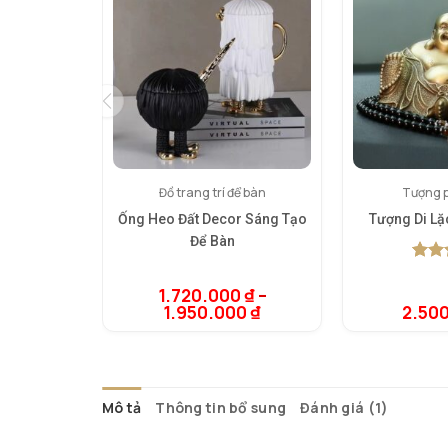
Đồ trang trí để bàn
Tượng p
Ống Heo Đất Decor Sáng Tạo
Tượng Di Lặ
Để Bàn
5.00
1
t
dựa t
1.720.000
₫
–
đánh 
1.950.000
₫
2.50
Mô tả
Thông tin bổ sung
Đánh giá (1)