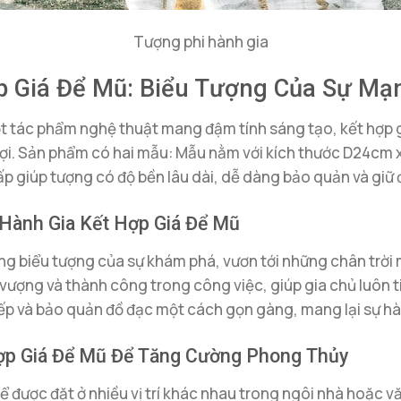
Tượng phi hành gia
p Giá Để Mũ: Biểu Tượng Của Sự M
t tác phẩm nghệ thuật mang đậm tính sáng tạo, kết hợp gi
 lợi. Sản phẩm có hai mẫu: Mẫu nằm với kích thước D24c
 giúp tượng có độ bền lâu dài, dễ dàng bảo quản và giữ đ
Hành Gia Kết Hợp Giá Để Mũ
g biểu tượng của sự khám phá, vươn tới những chân trời m
vượng và thành công trong công việc, giúp gia chủ luôn ti
 xếp và bảo quản đồ đạc một cách gọn gàng, mang lại sự h
 Hợp Giá Để Mũ Để Tăng Cường Phong Thủy
 được đặt ở nhiều vị trí khác nhau trong ngôi nhà hoặc v