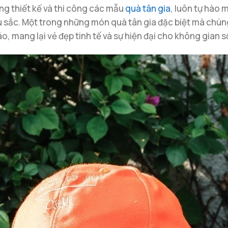
ng thiết kế và thi công các mẫu
quà tân gia
, luôn tự hào
sắc. Một trong những món quà tân gia đặc biệt mà chúng 
o, mang lại vẻ đẹp tinh tế và sự hiện đại cho không gian 