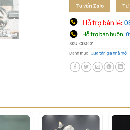
Tư vấn Zalo
Tư
Hỗ trợ bán lẻ:
0
Hỗ trợ bán buôn:
0
SKU:
CD3001
Danh mục:
Quà tân gia nhà mới