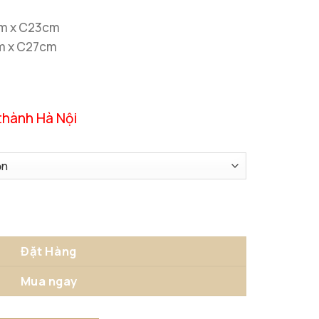
cm x C23cm
cm x C27cm
thành Hà Nội
hĩnh Để Bàn số lượng
Đặt Hàng
Mua ngay