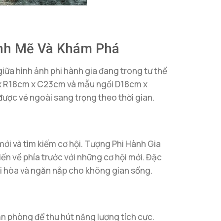
ạnh Mẽ Và Khám Phá
ữa hình ảnh phi hành gia đang trong tư thế
m x R18cm x C23cm và mẫu ngồi D18cm x
ược vẻ ngoài sang trọng theo thời gian.
ới và tìm kiếm cơ hội. Tượng Phi Hành Gia
ến về phía trước với những cơ hội mới. Đặc
ài hòa và ngăn nắp cho không gian sống.
ăn phòng để thu hút năng lượng tích cực.