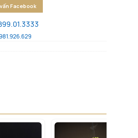
 vấn Facebook
899.01.3333
981.926.629