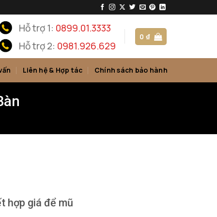
Hỗ trợ 1:
0899.01.3333
0
₫
Hỗ trợ 2:
0981.926.629
vấn
Liên hệ & Hợp tác
Chính sách bảo hành
Bàn
ết hợp giá để mũ