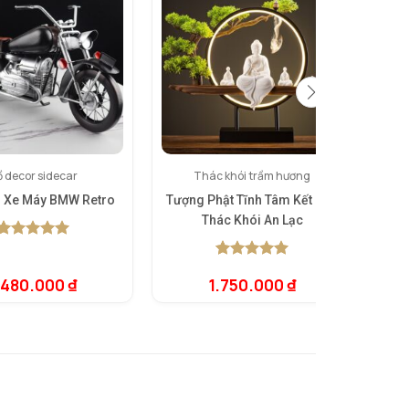
 decor sidecar
Thác khói trầm hương
 Xe Máy BMW Retro
Tượng Phật Tĩnh Tâm Kết Hợp
Đồn
Thác Khói An Lạc
5.00
1
trên 5
dựa trên
5.00
1
trên 5
đánh giá
.480.000
₫
1.750.000
₫
dựa trên
đánh giá