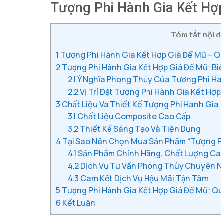
Tượng Phi Hành Gia Kết Hợp
Tóm tắt nội d
1
Tượng Phi Hành Gia Kết Hợp Giá Để Mũ – Q
2
Tượng Phi Hành Gia Kết Hợp Giá Để Mũ: 
2.1
Ý Nghĩa Phong Thủy Của Tượng Phi Hà
2.2
Vị Trí Đặt Tượng Phi Hành Gia Kết H
3
Chất Liệu Và Thiết Kế Tượng Phi Hành Gia
3.1
Chất Liệu Composite Cao Cấp
3.2
Thiết Kế Sáng Tạo Và Tiện Dụng
4
Tại Sao Nên Chọn Mua Sản Phẩm “Tượng Ph
4.1
Sản Phẩm Chính Hãng, Chất Lượng C
4.2
Dịch Vụ Tư Vấn Phong Thủy Chuyên 
4.3
Cam Kết Dịch Vụ Hậu Mãi Tận Tâm
5
Tượng Phi Hành Gia Kết Hợp Giá Để Mũ: Q
6
Kết Luận