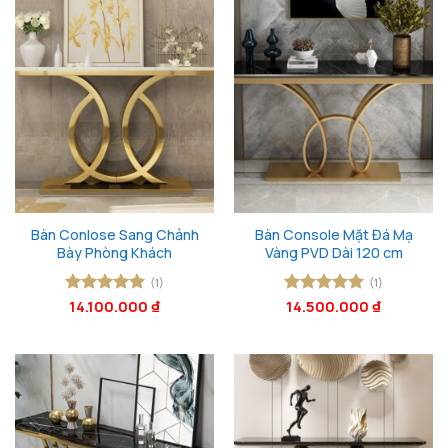
Bàn Conlose Sang Chảnh
Bàn Console Mặt Đá Mạ
Bày Phòng Khách
Vàng PVD Dài 120 cm
(1)
(1)
Được xếp
14.100.000
₫
Được xếp
14.500.000
₫
hạng
5
5
hạng
5
5
sao
sao