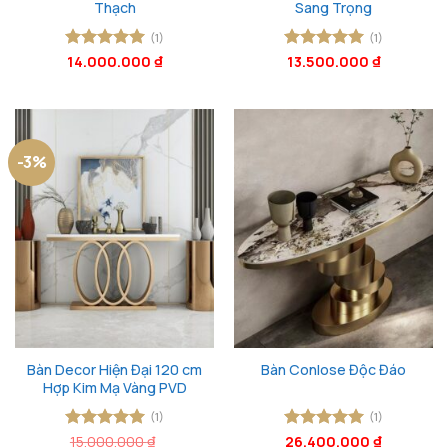
Thạch
Sang Trọng
(1)
(1)
Được xếp
14.000.000
₫
Được xếp
13.500.000
₫
hạng
5
5
hạng
5
5
sao
sao
-3%
Bàn Decor Hiện Đại 120 cm
Bàn Conlose Độc Đáo
Hợp Kim Mạ Vàng PVD
(1)
(1)
Được xếp
15.000.000
₫
Được xếp
26.400.000
₫