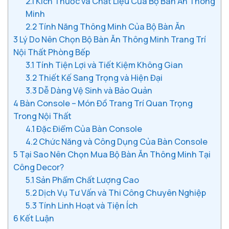
2.1
Kích Thước và Chất Liệu Của Bộ Bàn Ăn Thông
Minh
2.2
Tính Năng Thông Minh Của Bộ Bàn Ăn
3
Lý Do Nên Chọn Bộ Bàn Ăn Thông Minh Trang Trí
Nội Thất Phòng Bếp
3.1
Tính Tiện Lợi và Tiết Kiệm Không Gian
3.2
Thiết Kế Sang Trọng và Hiện Đại
3.3
Dễ Dàng Vệ Sinh và Bảo Quản
4
Bàn Console – Món Đồ Trang Trí Quan Trọng
Trong Nội Thất
4.1
Đặc Điểm Của Bàn Console
4.2
Chức Năng và Công Dụng Của Bàn Console
5
Tại Sao Nên Chọn Mua Bộ Bàn Ăn Thông Minh Tại
Công Decor?
5.1
Sản Phẩm Chất Lượng Cao
5.2
Dịch Vụ Tư Vấn và Thi Công Chuyên Nghiệp
5.3
Tính Linh Hoạt và Tiện Ích
6
Kết Luận