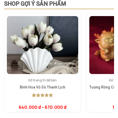
SHOP GỢI Ý SẢN PHẨM
Đồ trang trí để bàn
Đồ tra
Bình Hoa Vỏ Sò Thanh Lịch
Tượng Rồng Cát 
5.00
1
trên 5
dựa trên
640.000
₫
–
670.000
₫
1.
đánh giá