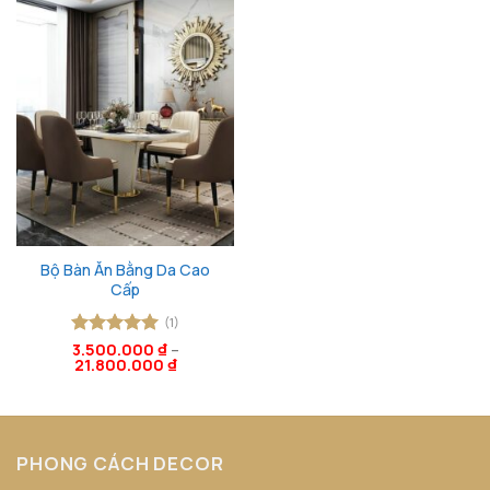
Bộ Bàn Ăn Bằng Da Cao
Cấp
(1)
Được xếp
3.500.000
₫
–
21.800.000
₫
hạng
5
5
sao
PHONG CÁCH DECOR