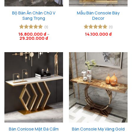
Bộ Bàn Ăn Chân Chữ V
Mẫu Bàn Console Bày
Sang Trọng
Decor
(1)
(1)
16.800.000
Được xếp
₫
–
Được xếp
14.100.000
₫
29.200.000
₫
hạng
5
5
hạng
5
5
sao
sao
Bàn Conlose Mặt Đá Cẩm
Bàn Console Mạ Vàng Gold