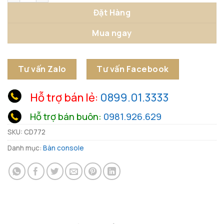
Đặt Hàng
Mua ngay
Tư vấn Zalo
Tư vấn Facebook
Hỗ trợ bán lẻ:
0899.01.3333
Hỗ trợ bán buôn:
0981.926.629
SKU:
CD772
Danh mục:
Bàn console