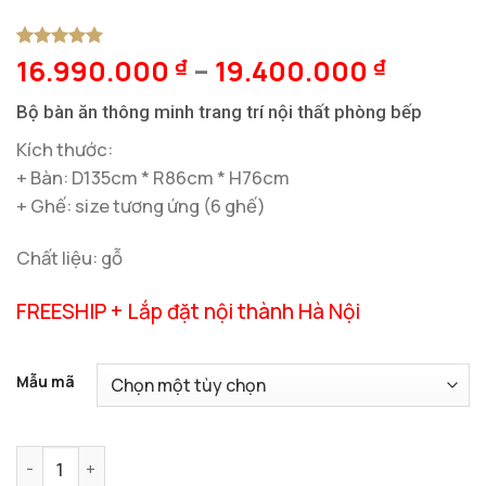
16.990.000
–
19.400.000
5
1
trên 5
₫
₫
dựa trên
đánh giá
Bộ bàn ăn thông minh trang trí nội thất phòng bếp
Kích thước:
+ Bàn: D135cm * R86cm * H76cm
+ Ghế: size tương ứng (6 ghế)
Chất liệu: gỗ
FREESHIP + Lắp đặt nội thành Hà Nội
Mẫu mã
Bộ Bàn Ăn Thông Minh Trang Trí Nội Thất Phòng Bếp số lư