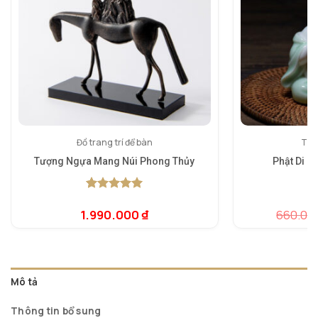
Đồ trang trí để bàn
Tượn
Tượng Ngựa Mang Núi Phong Thủy
Phật Di L
5.00
1
trên 5
5.
1
dựa trên
dự
1.990.000
₫
660.00
đánh giá
đá
Mô tả
Thông tin bổ sung