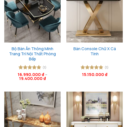
Bộ Bàn Ăn Thông Minh
Bàn Console Chữ X Cá
Trang Trí Nội Thất Phòng
Tính
Bếp
(1)
(1)
16.990.000
Được xếp
₫
–
Được xếp
15.150.000
₫
19.400.000
₫
hạng
5
5
hạng
5
5
sao
sao