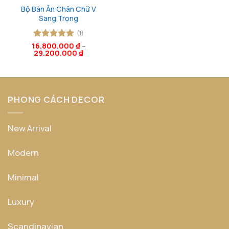
Bộ Bàn Ăn Chân Chữ V
Sang Trọng
(1)
16.800.000
Được xếp
₫
–
29.200.000
₫
hạng
5
5
sao
PHONG CÁCH DECOR
New Arrival
Modern
Minimal
Luxury
Scandinavian