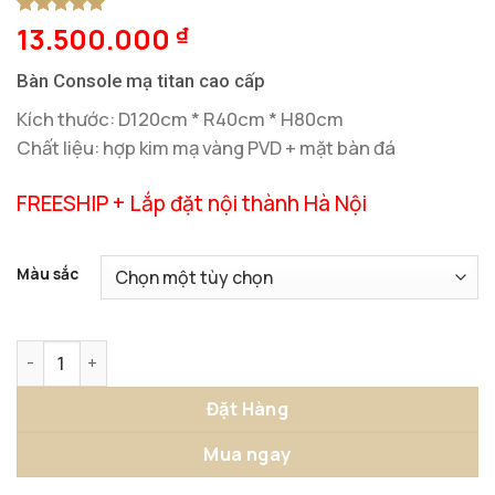
13.500.000
5
1
trên 5
₫
dựa trên
đánh giá
Bàn Console mạ titan cao cấp
Kích thước: D120cm * R40cm * H80cm
Chất liệu: hợp kim mạ vàng PVD + mặt bàn đá
FREESHIP + Lắp đặt nội thành Hà Nội
Màu sắc
Bàn Console Mạ Titan Cao Cấp số lượng
Đặt Hàng
Mua ngay