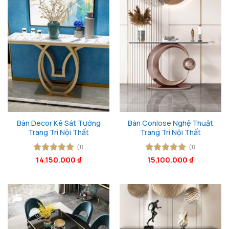
Bàn Decor Kê Sát Tường
Bàn Conlose Nghệ Thuật
Trang Trí Nội Thất
Trang Trí Nội Thất
(1)
(1)
Được xếp
14.150.000
₫
Được xếp
15.100.000
₫
hạng
5
5
hạng
5
5
sao
sao