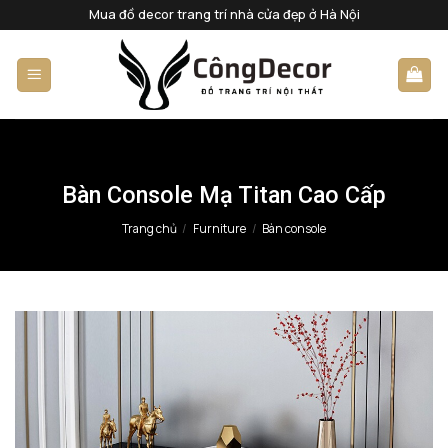
Bỏ
Mua đồ decor trang trí nhà cửa đẹp ở Hà Nội
qua
nội
dung
Bàn Console Mạ Titan Cao Cấp
Trang chủ
/
Furniture
/
Bàn console