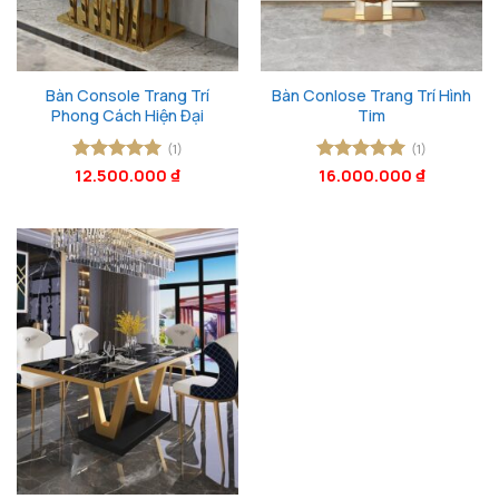
Bàn Console Trang Trí
Bàn Conlose Trang Trí Hình
Phong Cách Hiện Đại
Tim
(1)
(1)
Được xếp
12.500.000
₫
Được xếp
16.000.000
₫
hạng
5
5
hạng
5
5
sao
sao