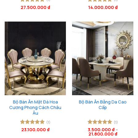
Được xếp
27.500.000
₫
Được xếp
14.000.000
₫
hạng
5
5
hạng
5
5
sao
sao
Bộ Bàn Ăn Mặt Đá Hoa
Bộ Bàn Ăn Bằng Da Cao
Cương Phong Cách Châu
Cấp
Âu
(1)
(1)
Được xếp
23.100.000
₫
Được xếp
3.500.000
₫
–
21.800.000
₫
hạng
5
5
hạng
5
5