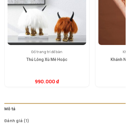
Đồ trang trí để bàn
Khán
Thú Lông Xù Mê Hoặc
Khánh Ngũ
990.000
₫
7
Mô tả
Đánh giá (1)