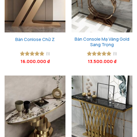
Bàn Console Mạ Vàng Gold
Bàn Conlose Chữ Z
Sang Trọng
(1)
(1)
Được xếp
16.000.000
₫
Được xếp
13.500.000
₫
hạng
5
5
hạng
5
5
sao
sao