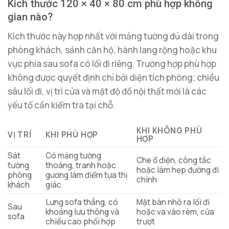
Kích thước 120 × 40 × 80 cm phù hợp không
gian nào?
Kích thước này hợp nhất với mảng tường đủ dài trong
phòng khách, sảnh căn hộ, hành lang rộng hoặc khu
vực phía sau sofa có lối đi riêng. Trường hợp phù hợp
không được quyết định chỉ bởi diện tích phòng; chiều
sâu lối đi, vị trí cửa và mật độ đồ nội thất mới là các
yếu tố cần kiểm tra tại chỗ.
KHI KHÔNG PHÙ
VỊ TRÍ
KHI PHÙ HỢP
HỢP
Sát
Có mảng tường
Che ổ điện, công tắc
tường
thoáng, tranh hoặc
hoặc làm hẹp đường đi
phòng
gương làm điểm tựa thị
chính
khách
giác
Lưng sofa thẳng, có
Mặt bàn nhô ra lối đi
Sau
khoảng lưu thông và
hoặc va vào rèm, cửa
sofa
chiều cao phối hợp
trượt