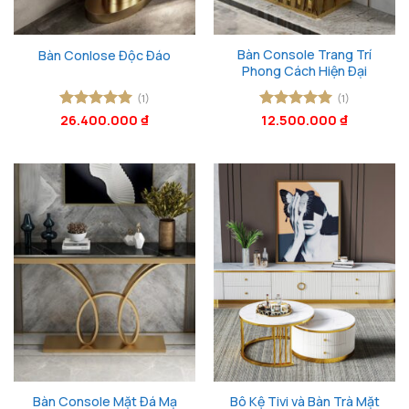
Bàn Console Trang Trí
Bàn Conlose Độc Đáo
Phong Cách Hiện Đại
(1)
(1)
Được xếp
26.400.000
₫
Được xếp
12.500.000
₫
hạng
5
5
hạng
5
5
sao
sao
Bàn Console Mặt Đá Mạ
Bô Kệ Tivi và Bàn Trà Mặt