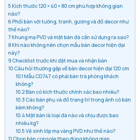
5
Kích thước 120 × 40 × 80 cm phù hợp không gian
nào?
6
Phối bàn với tường, tranh, gương và đồ decor như
thế nào?
7
Khung mạ PVD và mặt bàn đá cần sử dụng ra sao?
8
Khi nào không nên chọn mẫu bàn decor hiện đại
này?
9
Checklist trước khi đặt mua và nhận bàn
10
Câu hỏi thường gặp về bàn decor hiện đại 120 cm
10.1
Mẫu CD747 có phải bàn trà phòng khách
không?
10.2
Bàn có kích thước chính xác bao nhiêu?
10.3
Các bàn phụ và đồ trang trí trong ảnh có bán
kèm không?
10.4
Mặt bàn là loại đá nào và chịu được bao
nhiêu kg?
10.5
Vệ sinh lớp mạ vàng PVD như thế nào?
11
Chọn bàn console theo đúng không gian