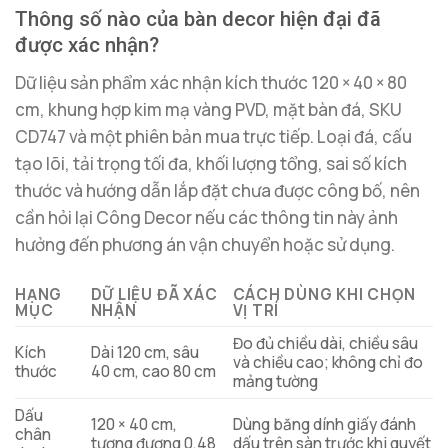
Thông số nào của bàn decor hiện đại đã
được xác nhận?
Dữ liệu sản phẩm xác nhận kích thước 120 × 40 × 80
cm, khung hợp kim mạ vàng PVD, mặt bàn đá, SKU
CD747 và một phiên bản mua trực tiếp. Loại đá, cấu
tạo lõi, tải trọng tối đa, khối lượng tổng, sai số kích
thước và hướng dẫn lắp đặt chưa được công bố, nên
cần hỏi lại Công Decor nếu các thông tin này ảnh
hưởng đến phương án vận chuyển hoặc sử dụng.
HẠNG
DỮ LIỆU ĐÃ XÁC
CÁCH DÙNG KHI CHỌN
MỤC
NHẬN
VỊ TRÍ
Đo đủ chiều dài, chiều sâu
Kích
Dài 120 cm, sâu
và chiều cao; không chỉ đo
thước
40 cm, cao 80 cm
mảng tường
Dấu
120 × 40 cm,
Dùng băng dính giấy đánh
chân
tương đương 0,48
dấu trên sàn trước khi quyết