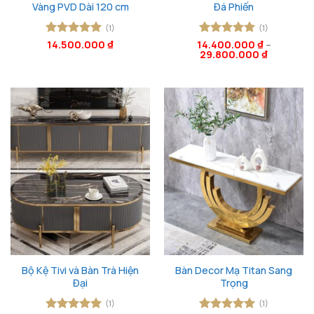
Vàng PVD Dài 120 cm
Đá Phiến
(1)
(1)
Được xếp
14.500.000
₫
14.400.000
Được xếp
₫
–
29.800.000
₫
hạng
5
5
hạng
5
5
sao
sao
Bộ Kệ Tivi và Bàn Trà Hiện
Bàn Decor Mạ Titan Sang
Đại
Trọng
(1)
(1)