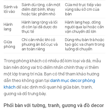
Sảnh đủ rộng, cần một
Cửa mở trực tiếp vào
Sảnh và
điểm đặt bình, khay
vùng sâu 40 cm của
lối vào
hoặc tác phẩm nhỏ
bàn
Hành lang rộng và lối
Hành lang hẹp, đông
Hành
đi còn lại đã được đo
người qua lại hoặc cần
lang
thực tế
vận chuyển đồ lớn
Chỉ cân nhắc khi có
Dùng như bàn trà hoặc
Giữa
phương án bố cục và
tạo góc va chạm trong
phòng
an toàn riêng
luồng di chuyển
Trong phòng khách có nhiều đồ kim loại và đá, mẫu
bàn nên đóng vai trò điểm nhấn chính thay vì thêm
một lớp trang trí nữa. Bạn có thể tham khảo hướng
dẫn theo không gian tại
danh mục decor phòng
khách
để xác định mối quan hệ giữa bàn, tranh,
gương và đồ trưng bày.
Phối bàn với tường, tranh, gương và đồ decor