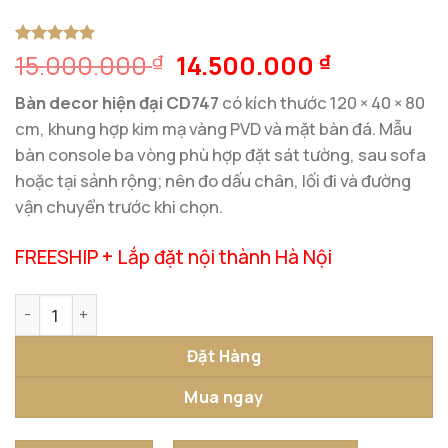
Giá
Giá
15.000.000
14.500.000
5
1
trên 5
₫
₫
dựa trên
gốc
hiện
đánh giá
Bàn decor hiện đại CD747
có kích thước 120 × 40 × 80
là:
tại
cm, khung hợp kim mạ vàng PVD và mặt bàn đá. Mẫu
15.000.000 ₫.
là:
bàn console ba vòng phù hợp đặt sát tường, sau sofa
14.500.00
hoặc tại sảnh rộng; nên đo dấu chân, lối đi và đường
vận chuyển trước khi chọn.
FREESHIP + Lắp đặt nội thành Hà Nội
Bàn Decor Hiện Đại 120 cm Hợp Kim Mạ Vàng PVD số lượng
Đặt Hàng
Mua ngay