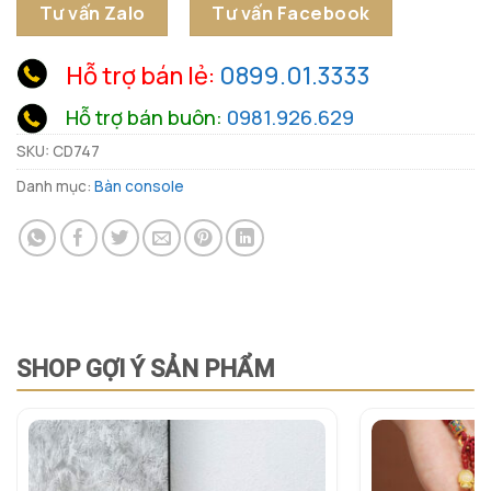
Tư vấn Zalo
Tư vấn Facebook
Hỗ trợ bán lẻ:
0899.01.3333
Hỗ trợ bán buôn:
0981.926.629
SKU:
CD747
Danh mục:
Bàn console
SHOP GỢI Ý SẢN PHẨM