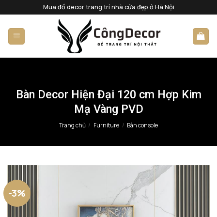
Bỏ
Mua đồ decor trang trí nhà cửa đẹp ở Hà Nội
qua
nội
dung
Bàn Decor Hiện Đại 120 cm Hợp Kim
Mạ Vàng PVD
Trang chủ
/
Furniture
/
Bàn console
-3%