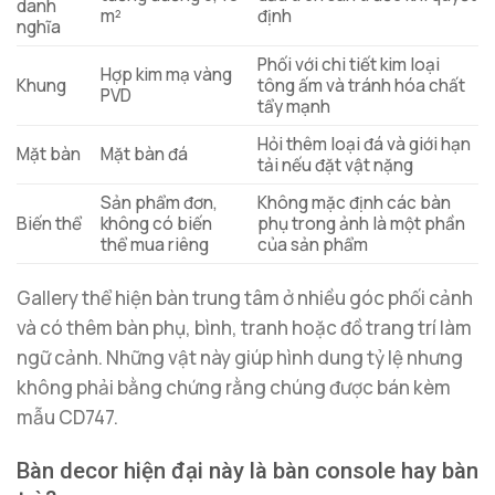
danh
m²
định
nghĩa
Phối với chi tiết kim loại
Hợp kim mạ vàng
Khung
tông ấm và tránh hóa chất
PVD
tẩy mạnh
Hỏi thêm loại đá và giới hạn
Mặt bàn
Mặt bàn đá
tải nếu đặt vật nặng
Sản phẩm đơn,
Không mặc định các bàn
Biến thể
không có biến
phụ trong ảnh là một phần
thể mua riêng
của sản phẩm
Gallery thể hiện bàn trung tâm ở nhiều góc phối cảnh
và có thêm bàn phụ, bình, tranh hoặc đồ trang trí làm
ngữ cảnh. Những vật này giúp hình dung tỷ lệ nhưng
không phải bằng chứng rằng chúng được bán kèm
mẫu CD747.
Bàn decor hiện đại này là bàn console hay bàn