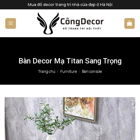
Bỏ
Mua đồ decor trang trí nhà cửa đẹp ở Hà Nội
qua
nội
dung
Bàn Decor Mạ Titan Sang Trọng
Trang chủ
/
Furniture
/
Bàn console