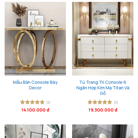
Mẫu Bàn Console Bày
Tủ Trang Trí Console 6
Decor
Ngăn Hợp Kim Mạ Titan Và
Gỗ
(1)
(1)
Được xếp
14.100.000
₫
Được xếp
19.300.000
₫
hạng
5
5
hạng
5
5
sao
sao