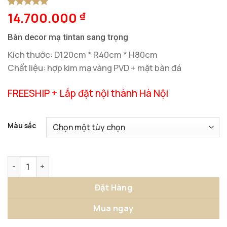
14.700.000
5
1
trên 5
₫
dựa trên
đánh giá
Bàn decor mạ tintan sang trọng
Kích thước: D120cm * R40cm * H80cm
Chất liệu: hợp kim mạ vàng PVD + mặt bàn đá
FREESHIP + Lắp đặt nội thành Hà Nội
Màu sắc
Bàn Decor Mạ Titan Sang Trọng số lượng
Đặt Hàng
Mua ngay