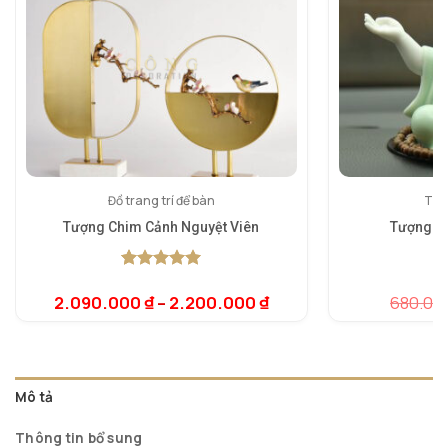
Đồ trang trí để bàn
Tượn
Tượng Chim Cảnh Nguyệt Viên
Tượng Ph
5.00
1
trên 5
5.
1
dựa trên
dự
2.090.000
₫
–
2.200.000
₫
680.00
đánh giá
đá
Mô tả
Thông tin bổ sung