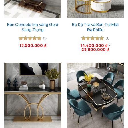
Bàn Console Mạ Vàng Gold
Bô Kệ Tivi và Bàn Trà Mặt
Sang Trọng
Đá Phiến
(1)
(1)
Được xếp
13.500.000
₫
14.400.000
Được xếp
₫
–
29.800.000
₫
hạng
5
5
hạng
5
5
sao
sao