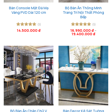
Bàn Console Mặt Đá Mạ
Bộ Bàn Ăn Thông Minh
Vàng PVD Dài 120 cm
Trang Trí Nội Thất Phòng
Bếp
(1)
(1)
Được xếp
14.500.000
₫
16.990.000
Được xếp
₫
–
19.400.000
₫
hạng
5
5
hạng
5
5
sao
sao
Bộ Bàn Ăn Chân Chữ V
Bàn Decor Kê Sát Tường