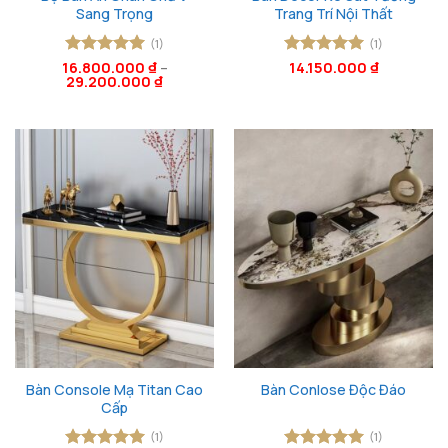
Sang Trọng
Trang Trí Nội Thất
(1)
(1)
16.800.000
Được xếp
₫
–
Được xếp
14.150.000
₫
29.200.000
₫
hạng
5
5
hạng
5
5
sao
sao
Bàn Console Mạ Titan Cao
Bàn Conlose Độc Đáo
Cấp
(1)
(1)