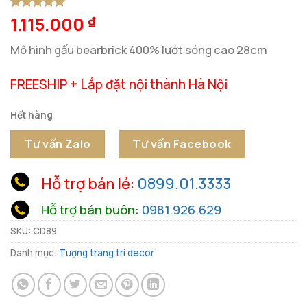
1.115.000
5
1
trên 5
₫
dựa trên
đánh giá
Mô hình gấu bearbrick 400% lướt sóng cao 28cm
FREESHIP + Lắp đặt nội thành Hà Nội
Hết hàng
Tư vấn Zalo
Tư vấn Facebook
Hỗ trợ bán lẻ:
0899.01.3333
Hỗ trợ bán buôn:
0981.926.629
SKU:
CD89
Danh mục:
Tượng trang trí decor