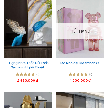
HẾT HÀNG
Tượng Nam Thần Nữ Thần
Mô hình gấu bearbrick XG
Sắc Màu Nghệ Thuật
(1)
(1)
Được xếp
2.890.000
₫
Được xếp
1.200.000
₫
hạng
5
5
hạng
5
5
sao
sao