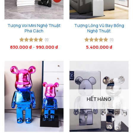
Tượng Voi Mini Nghệ Thuật
Tượng Lông Vũ Bay Bổng
Phá Cách
Nghệ Thuật
(1)
(1)
830.000
Được xếp
₫
–
990.000
₫
Được xếp
5.400.000
₫
hạng
5
5
hạng
5
5
sao
sao
HẾT HÀNG