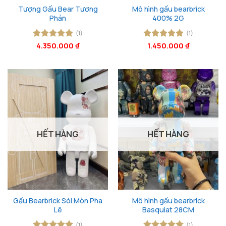
Tượng Gấu Bear Tương
Mô hình gấu bearbrick
Phản
400% 2G
(1)
(1)
Được xếp
4.350.000
₫
Được xếp
1.450.000
₫
hạng
5
5
hạng
5
5
sao
sao
HẾT HÀNG
HẾT HÀNG
Gấu Bearbrick Sói Mòn Pha
Mô hình gấu bearbrick
Lê
Basquiat 28CM
(1)
(1)