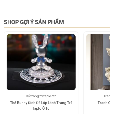
SHOP GỢI Ý SẢN PHẨM
Đồ trang trí taplo ôtô
Tranh 
Thỏ Bunny Đính Đá Lấp Lánh Trang Trí
Tranh Cá 
Taplo Ô Tô