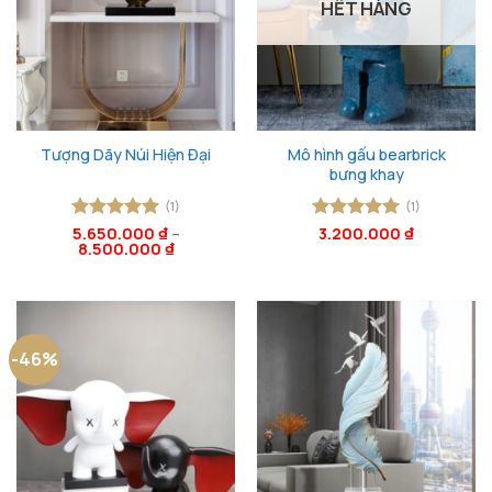
HẾT HÀNG
Mô hình gấu bearbrick
Tượng Dãy Núi Hiện Đại
bưng khay
(1)
(1)
Được xếp
5.650.000
₫
–
Được xếp
3.200.000
₫
8.500.000
₫
hạng
5
5
hạng
5
5
sao
sao
-46%