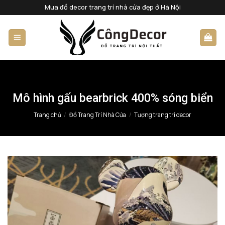
Bỏ
Mua đồ decor trang trí nhà cửa đẹp ở Hà Nội
qua
nội
dung
Mô hình gấu bearbrick 400% sóng biển
Trang chủ
/
Đồ Trang Trí Nhà Cửa
/
Tượng trang trí decor