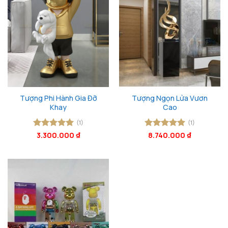
Tượng Phi Hành Gia Đỡ
Tượng Ngọn Lửa Vươn
Khay
Cao
(1)
(1)
Được xếp
3.300.000
₫
Được xếp
8.740.000
₫
hạng
5
5
hạng
5
5
sao
sao