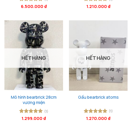
Được xếp
6.500.000
₫
Được xếp
1.210.000
₫
hạng
5
5
hạng
5
5
sao
sao
HẾT HÀNG
HẾT HÀNG
Mô hình bearbrick 28cm
Gấu bearbrick atoms
vương miện
(1)
(1)
Được xếp
1.299.000
₫
Được xếp
1.270.000
₫
hạng
5
5
hạng
5
5
sao
sao