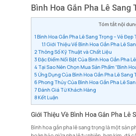
Bình Hoa Gắn Pha Lê Sang 
Tóm tắt nội dung
1
Bình Hoa Gắn Pha Lê Sang Trọng – Vẻ Đẹp
1.1
Giới Thiệu Về Bình Hoa Gắn Pha Lê Sa
2
Thông Số Kỹ Thuật và Chất Liệu
3
Đặc Điểm Nổi Bật Của Bình Hoa Gắn Pha L
4
Tại Sao Nên Chọn Mua Sản Phẩm “Bình Hoa
5
Ứng Dụng Của Bình Hoa Gắn Pha Lê Sang Tr
6
Phong Thủy Của Bình Hoa Gắn Pha Lê San
7
Đánh Giá Từ Khách Hàng
8
Kết Luận
Giới Thiệu Về Bình Hoa Gắn Pha Lê 
Bình hoa gắn pha lê sang trọng là một sản 
hoàn hảo giữa pha lê tự nhiên, hợp kim, đá 