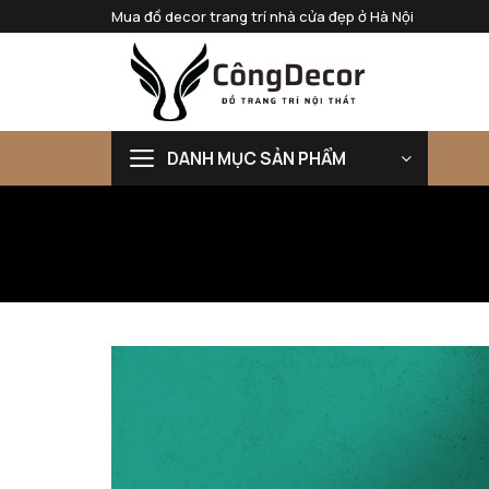
Bỏ
Mua đồ decor trang trí nhà cửa đẹp ở Hà Nội
qua
nội
dung
DANH MỤC SẢN PHẨM