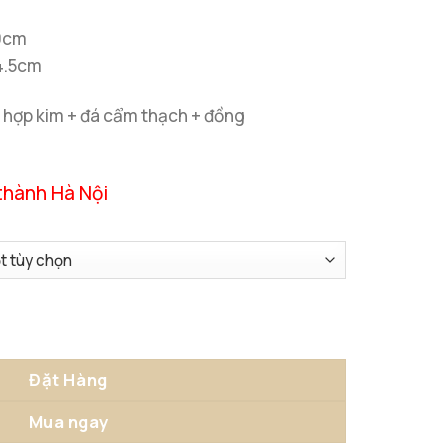
19cm
24.5cm
 + hợp kim + đá cẩm thạch + đồng
thành Hà Nội
ượng
Đặt Hàng
Mua ngay