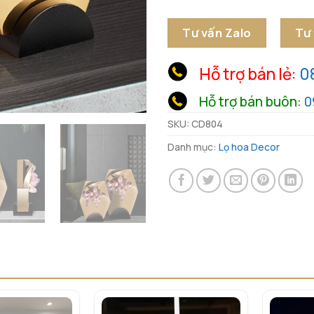
Tư vấn Zalo
Tư
Hỗ trợ bán lẻ:
0
Hỗ trợ bán buôn:
0
SKU:
CD804
Danh mục:
Lọ hoa Decor