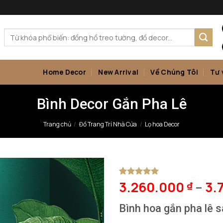
Tìm
kiếm:
Home Decor
New Arrival
Về Chúng Tôi
Tư 
Bình Decor Gắn Pha Lê
Trang chủ
/
Đồ Trang Trí Nhà Cửa
/
Lọ hoa Decor
3.260.000
–
3.
5
1
trên 5
₫
dựa trên
đánh giá
Bình hoa gắn pha lê 