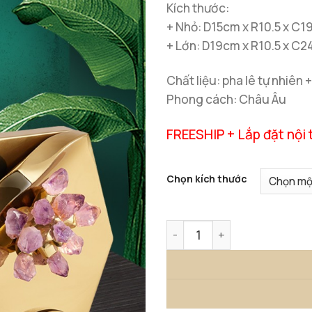
Kích thước:
+ Nhỏ: D15cm x R10.5 x C
+ Lớn: D19cm x R10.5 x C
Chất liệu: pha lê tự nhiên
Phong cách: Châu Âu
FREESHIP + Lắp đặt nội 
Chọn kích thước
Bình Decor Gắn Pha Lê số l