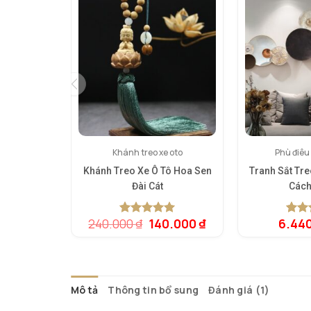
Khánh treo xe oto
Phù điêu
Khánh Treo Xe Ô Tô Hoa Sen
Tranh Sắt Tr
Đài Cát
Cách
Giá
Giá
240.000
₫
140.000
₫
6.44
5.00
1
trên 5
5.00
1
t
gốc
hiện
dựa trên
dựa t
là:
tại
đánh giá
đánh 
240.000 ₫.
là:
140.000 ₫.
Mô tả
Thông tin bổ sung
Đánh giá (1)