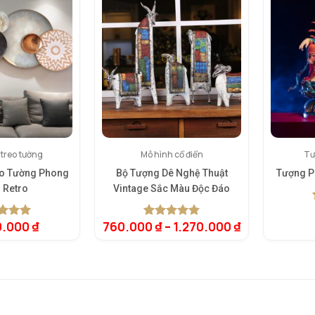
 treo tường
Mô hình cổ điển
Tư
eo Tường Phong
Bộ Tượng Dê Nghệ Thuật
Tượng P
 Retro
Vintage Sắc Màu Độc Đáo
0.000
₫
760.000
₫
–
1.270.000
₫
rên 5
5.00
1
trên 5
rên
dựa trên
giá
đánh giá