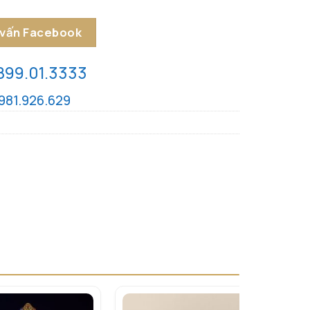
 vấn Facebook
899.01.3333
981.926.629