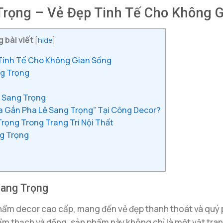
Trọng – Vẻ Đẹp Tinh Tế Cho Không 
 bài viết
[
hide
]
 Tinh Tế Cho Không Gian Sống
ng Trọng
ê Sang Trọng
 Gắn Pha Lê Sang Trọng” Tại Công Decor?
ọng Trong Trang Trí Nội Thất
g Trọng
Sang Trọng
phẩm decor cao cấp, mang đến vẻ đẹp thanh thoát và quý p
cẩm thạch và đồng, sản phẩm này không chỉ là một vật tra