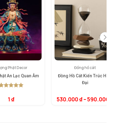
ợng Phật Decor
Đồng hồ cát
hật An Lạc Quan Âm
Đồng Hồ Cát Kiến Trúc Hiện
Bàn
Đại
5.00
1
trên 5
dựa trên
1
₫
530.000
₫
–
590.000
₫
đánh giá