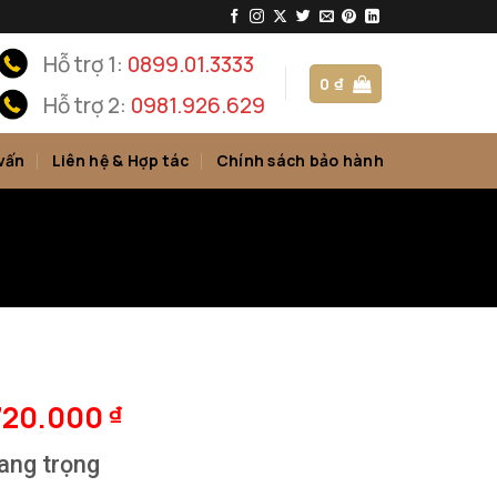
Hỗ trợ 1:
0899.01.3333
0
₫
Hỗ trợ 2:
0981.926.629
vấn
Liên hệ & Hợp tác
Chính sách bảo hành
720.000
₫
sang trọng