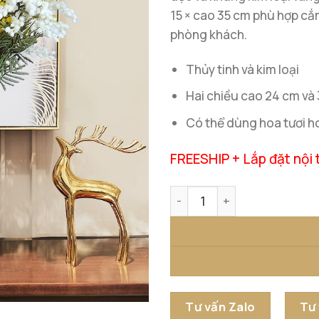
15 × cao 35 cm phù hợp cắ
phòng khách.
Thủy tinh và kim loại
Hai chiều cao 24 cm và
Có thể dùng hoa tươi h
FREESHIP + Lắp đặt nội 
Lọ Hoa Thủy Tinh Decor Tr
Tư vấn Zalo
Tư