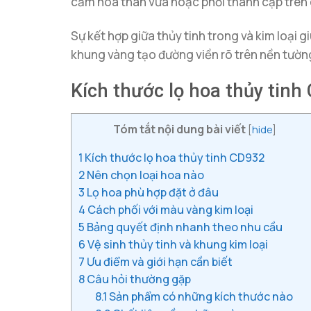
cắm hoa thân vừa hoặc phối thành cặp trên 
Sự kết hợp giữa thủy tinh trong và kim loại
khung vàng tạo đường viền rõ trên nền tườn
Kích thước lọ hoa thủy tinh
Tóm tắt nội dung bài viết
[
hide
]
1
Kích thước lọ hoa thủy tinh CD932
2
Nên chọn loại hoa nào
3
Lọ hoa phù hợp đặt ở đâu
4
Cách phối với màu vàng kim loại
5
Bảng quyết định nhanh theo nhu cầu
6
Vệ sinh thủy tinh và khung kim loại
7
Ưu điểm và giới hạn cần biết
8
Câu hỏi thường gặp
8.1
Sản phẩm có những kích thước nào