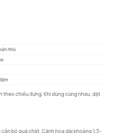
bản nhỏ
hẹ
 đậm
ìn theo chiều đứng. Khi dùng cùng nhau, đặt
g cần bó quá chặt. Cành hoa dài khoảng 1,3–