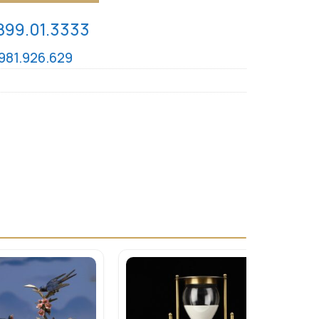
899.01.3333
981.926.629