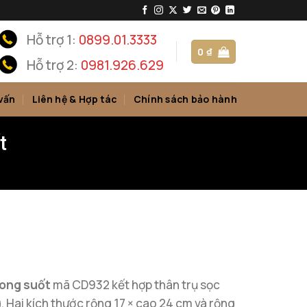
Hỗ trợ 1:
0899.01.3333
0
₫
Hỗ trợ 2:
0981.926.629
vấn
Liên hệ & Hợp tác
Chính sách bảo hành
t
rong suốt
mã CD932 kết hợp thân trụ sọc
. Hai kích thước rộng 17 × cao 24 cm và rộng