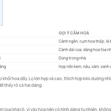
GỢI Ý CẮM HOA
Cành ngắn, cụm hoa thấp, lá 
Cành dài vừa, dáng hoa tỏa n
i
Dùng trong nhà
vàng
Hợp nền kem, nâu, xám, xanh
 khối hoa đầy. Lọ lớn hẹp và cao, thích hợp kéo đường nh
để thấy rõ cả hai dáng.
 loại khá rõ, vì vậy hoa nên có hình dáng tự nhiên, khôn