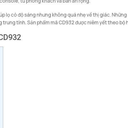
console, tủ phòng khách và bàn ăn rộng.
 giúp lọ có độ sáng nhưng không quá nhẹ về thị giác. Nhữ
g trung tính. Sản phẩm mã CD932 được niêm yết theo bộ h
 CD932