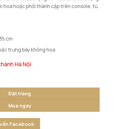
m hoa hoặc phối thành cặp trên console, tủ
 35 cm
oặc trưng bày không hoa
thành Hà Nội
ong Suốt số lượng
Đặt Hàng
Mua ngay
 vấn Facebook