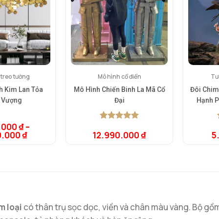
 treo tường
Mô hình cổ điển
Tư
h Kim Lan Tỏa
Mô Hình Chiến Binh La Mã Cổ
Đôi Chim
h Vượng
Đại
Hạnh P
.000
₫
–
5.00
1
trên 5
0.000
₫
12.990.000
₫
5
dựa trên
đánh giá
m loại
có thân trụ sọc dọc, viền và chân màu vàng. Bộ gồm