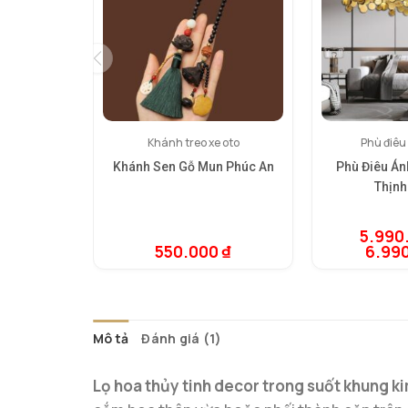
Khánh treo xe oto
Phù điêu
Khánh Sen Gỗ Mun Phúc An
Phù Điêu Án
Thịn
5.990
550.000
₫
6.99
Mô tả
Đánh giá (1)
Lọ hoa thủy tinh decor trong suốt khung ki