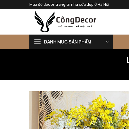
Bỏ
Mua đồ decor trang trí nhà cửa đẹp ở Hà Nội
qua
nội
dung
DANH MỤC SẢN PHẨM