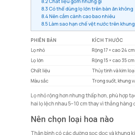
8.2
Chất liệu gồm những gì
8.3
Có thể dùng lọ lớn trên bàn ăn không
8.4
Nên cắm cành cao bao nhiêu
8.5
Làm sao hạn chế vệt nước trên khung
PHIÊN BẢN
KÍCH THƯỚC
Lọ nhỏ
Rộng 17 × cao 24 cm
Lọ lớn
Rộng 15 × cao 35 cm
Chất liệu
Thủy tinh và kim loạ
Màu sắc
Trong suốt, khung 
Lọ nhỏ rộng hơn nhưng thấp hơn, phù hợp tạo
hai lọ lệch nhau 5–10 cm thay vì thẳng hàng 
Nên chọn loại hoa nào
Thân bình có các đường sọc dọc và khung kim