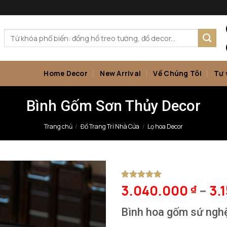
Tìm
kiếm:
Home Decor
New Arrival
Về Chúng Tôi
Tư 
Bình Gốm Sơn Thủy Decor
Trang chủ
/
Đồ Trang Trí Nhà Cửa
/
Lọ hoa Decor
3.040.000
–
3.
5
1
trên 5
₫
dựa trên
đánh giá
Bình hoa gốm sứ ngh