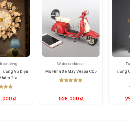
treo tường
Đồ decor sidecar
Tư
 Tường Vũ Điệu
Mô Hình Xe Máy Vespa CD5
Tượng Q
 Khảm Trai
5.00
1
trên 5
dựa trên
rên 5
đánh giá
0.000
₫
528.000
₫
2
rên
giá