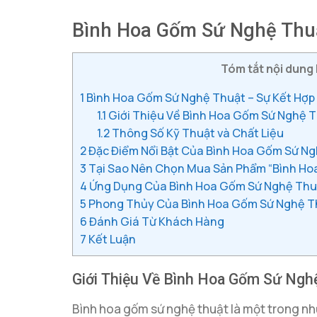
Bình Hoa Gốm Sứ Nghệ Thuậ
Tóm tắt nội dung 
1
Bình Hoa Gốm Sứ Nghệ Thuật – Sự Kết Hợp 
1.1
Giới Thiệu Về Bình Hoa Gốm Sứ Nghệ 
1.2
Thông Số Kỹ Thuật và Chất Liệu
2
Đặc Điểm Nổi Bật Của Bình Hoa Gốm Sứ N
3
Tại Sao Nên Chọn Mua Sản Phẩm “Bình Ho
4
Ứng Dụng Của Bình Hoa Gốm Sứ Nghệ Thuật
5
Phong Thủy Của Bình Hoa Gốm Sứ Nghệ T
6
Đánh Giá Từ Khách Hàng
7
Kết Luận
Giới Thiệu Về Bình Hoa Gốm Sứ Ngh
Bình hoa gốm sứ nghệ thuật là một trong nh