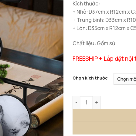
Kích thước:
+ Nhỏ: D37cm x R12cm x 
+ Trung bình: D33cm x R
+ Lớn: D35cm x R12cm x 
Chất liệu: Gốm sứ
FREESHIP + Lắp đặt nội 
Chọn kích thước
Bình Gốm Sơn Thủy Decor s