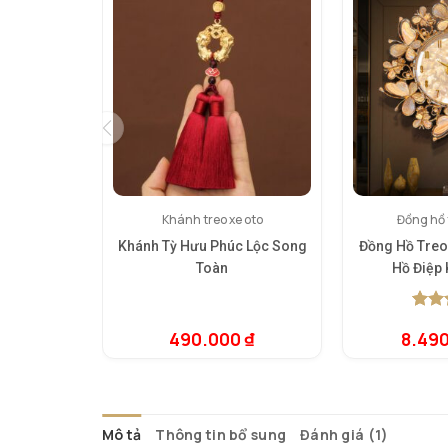
Khánh treo xe oto
Đồng hồ 
Khánh Tỳ Hưu Phúc Lộc Song
Đồng Hồ Treo
Toàn
Hồ Điệp
5.00
1
t
490.000
₫
8.49
dựa t
đánh 
Mô tả
Thông tin bổ sung
Đánh giá (1)