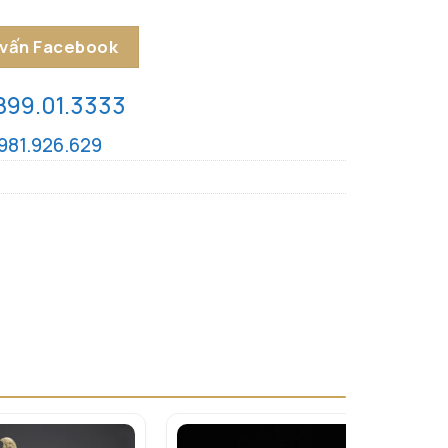
 vấn Facebook
899.01.3333
981.926.629