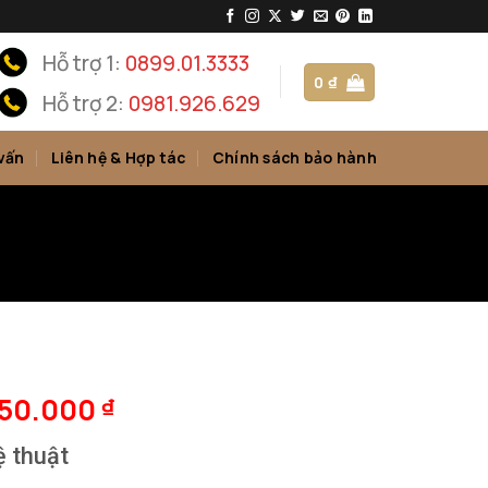
Hỗ trợ 1:
0899.01.3333
0
₫
Hỗ trợ 2:
0981.926.629
vấn
Liên hệ & Hợp tác
Chính sách bảo hành
150.000
₫
ệ thuật