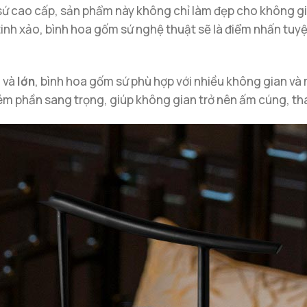
ứ cao cấp, sản phẩm này không chỉ làm đẹp cho không gia
tinh xảo, bình hoa gốm sứ nghệ thuật sẽ là điểm nhấn tuy
, và
lớn
, bình hoa gốm sứ phù hợp với nhiều không gian và
m phần sang trọng, giúp không gian trở nên ấm cúng, tha