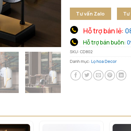
Tư vấn Zalo
Tư
Hỗ trợ bán lẻ:
0
Hỗ trợ bán buôn:
0
SKU:
CD802
Danh mục:
Lọ hoa Decor