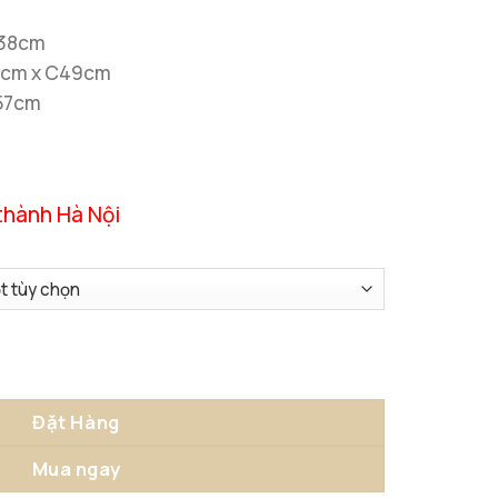
C38cm
10cm x C49cm
C57cm
thành Hà Nội
ố lượng
Đặt Hàng
Mua ngay