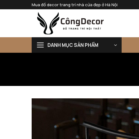
Bỏ
Mua đồ decor trang trí nhà cửa đẹp ở Hà Nội
qua
nội
dung
DANH MỤC SẢN PHẨM