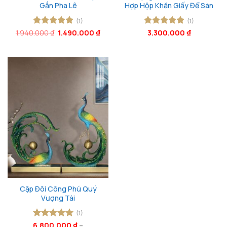
Gắn Pha Lê
Hợp Hộp Khăn Giấy Để Sàn
(1)
(1)
Giá
Giá
1.940.000
Được xếp
₫
1.490.000
₫
Được xếp
3.300.000
₫
gốc
hiện
hạng
5
5
hạng
5
5
là:
tại
sao
sao
1.940.000 ₫.
là:
1.490.000 ₫.
Cặp Đôi Công Phú Quý
Vượng Tài
(1)
6.800.000
Được xếp
₫
–