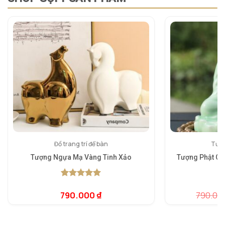
Đồ trang trí để bàn
Tượn
Tượng Ngựa Mạ Vàng Tinh Xảo
Tượng Phật Q
5.00
1
trên 5
dựa trên
790.000
₫
790.00
5.
1
đánh giá
dự
đá