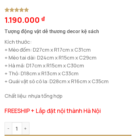
1.190.000
5
1
trên 5
₫
dựa trên
đánh giá
Tượng động vật dễ thương decor kệ sách
Kích thước:
+ Mèo đốm: D27cm x R17cm x C31cm
+ Mèo tai dài: D24cm x R15cm x C29cm
+ Hà mã: D17cm x R15cm x C30cm
+ Thỏ: D18cm x R13cm x C33cm
+ Quái vật sô cô la: D28cm x R16cm x C35cm
Chất liệu: nhựa tổng hợp
FREESHIP + Lắp đặt nội thành Hà Nội
Tượng Động Vật Dễ Thương Decor Kệ Sách số lượng