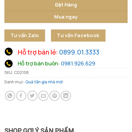
Đặt Hàng
Mua ngay
Tư vấn Zalo
Tư vấn Facebook
Hỗ trợ bán lẻ:
0899.01.3333
Hỗ trợ bán buôn:
0981.926.629
SKU:
CD2108
Danh mục:
Quà tân gia nhà mới
SHOP GỢI Ý SẢN PHẨM