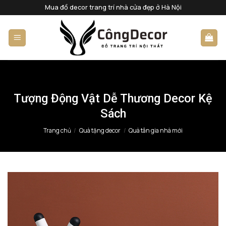
Bỏ
Mua đồ decor trang trí nhà cửa đẹp ở Hà Nội
qua
nội
dung
Tượng Động Vật Dễ Thương Decor Kệ
Sách
Trang chủ
/
Quà tặng decor
/
Quà tân gia nhà mới