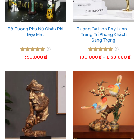
Bộ Tượng Phụ Nữ Châu Phi
Tượng Cá Heo Bay Lượn –
Đẹp Mắt
Trang Trí Phong Khách
Sang Trọng
(1)
(1)
Được xếp
390.000
₫
1.100.000
Được xếp
₫
–
1.130.000
₫
hạng
5
5
hạng
5
5
sao
sao