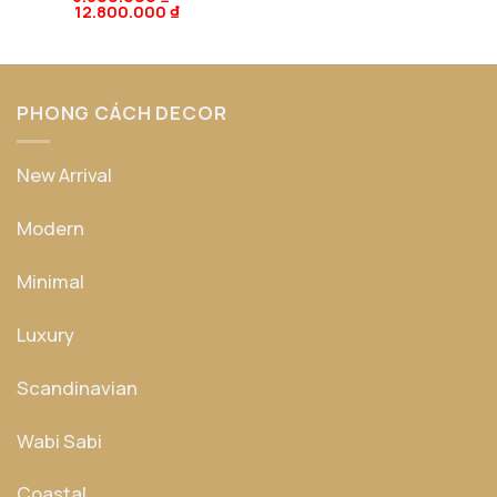
12.800.000
₫
hạng
5
5
sao
PHONG CÁCH DECOR
New Arrival
Modern
Minimal
Luxury
Scandinavian
Wabi Sabi
Coastal