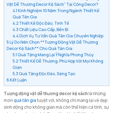
Vật Dễ Thương Decor Kệ Sách” Tại Công Decor?
4.1
Kinh Nghiệm 10 Năm Trong Ngành Thiết Kế
Quà Tân Gia
4.2
Thiết Kế Độc Đáo, Tinh Tế
4.3
Chất Liệu Cao Cấp, Bền Bỉ
4.4
Dịch Vụ Tư Vấn Quà Tân Gia Chuyên Nghiệp
5
Lý Do Nên Chọn **Tượng Động Vật Dễ Thương
Decor Kệ Sách** Cho Quà Tân Gia
5.1
Quà Tặng Mang Lại Ý Nghĩa Phong Thủy
5.2
Thiết Kế Dễ Thương, Phù Hợp Với Mọi Không
Gian
5.3
Quà Tặng Độc Đáo, Sáng Tạo
6
Kết Luận
Tượng động vật dễ thương decor kệ sách
là những
món
quà tân gia
tuyệt vời, không chỉ mang lại vẻ đẹp
sinh động cho không gian mà còn thể hiện cá tính, sự