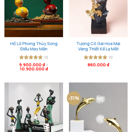
Hồ Lô Phong Thủy Song
Tượng Cô Gái Hoa Mai
Điểu May Mắn
Vàng Thiết Kế Lạ Mắt
(1)
(1)
9.900.000
Được xếp
₫
–
Được xếp
860.000
₫
10.900.000
₫
hạng
5
5
hạng
5
5
sao
sao
-31%