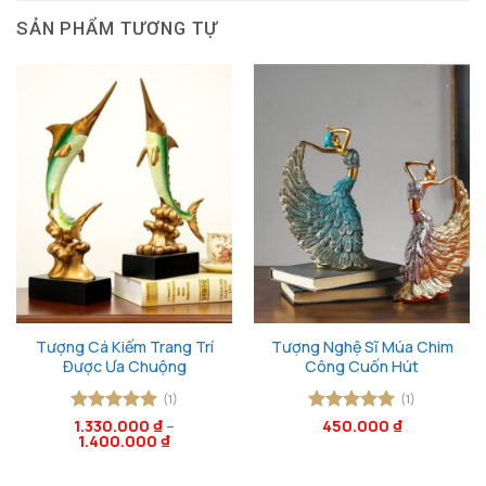
SẢN PHẨM TƯƠNG TỰ
Tượng Cá Kiếm Trang Trí
Tượng Nghệ Sĩ Múa Chim
Được Ưa Chuộng
Công Cuốn Hút
(1)
(1)
Được xếp
1.330.000
₫
–
Được xếp
450.000
₫
1.400.000
₫
hạng
5
5
hạng
5
5
sao
sao