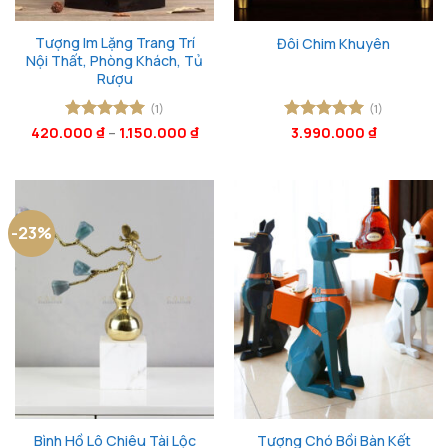
Tượng Im Lặng Trang Trí
Đôi Chim Khuyên
Nội Thất, Phòng Khách, Tủ
Rượu
(1)
(1)
420.000
Được xếp
₫
–
1.150.000
₫
Được xếp
3.990.000
₫
hạng
5
5
hạng
5
5
sao
sao
-23%
Bình Hồ Lô Chiêu Tài Lộc
Tượng Chó Bồi Bàn Kết