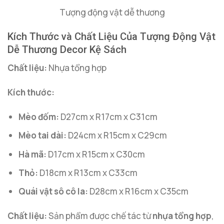
Tượng động vật dễ thương
Kích Thước và Chất Liệu Của Tượng Động Vật
Dễ Thương Decor Kệ Sách
Chất liệu:
Nhựa tổng hợp
Kích thước:
Mèo đốm:
D27cm x R17cm x C31cm
Mèo tai dài:
D24cm x R15cm x C29cm
Hà mã:
D17cm x R15cm x C30cm
Thỏ:
D18cm x R13cm x C33cm
Quái vật sô cô la:
D28cm x R16cm x C35cm
Chất liệu:
Sản phẩm được chế tác từ
nhựa tổng hợp
,