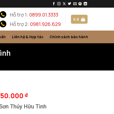
Hỗ trợ 1:
0899.01.3333
0
₫
Hỗ trợ 2:
0981.926.629
vấn
Liên hệ & Hợp tác
Chính sách bảo hành
ình
750.000
₫
Sơn Thủy Hữu Tình