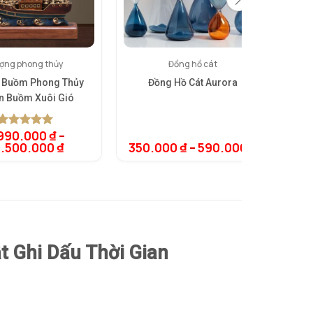
ợng phong thủy
Đồng hồ cát
 Buồm Phong Thủy
Đồng Hồ Cát Aurora
B
n Buồm Xuôi Gió
990.000
₫
–
5.00
1
trên 5
6.500.000
₫
350.000
₫
–
590.000
₫
dựa trên
đánh giá
 Ghi Dấu Thời Gian