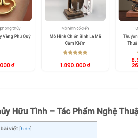
 phong thủy
Mô hình cổ điển
Tư
y Vàng Phú Quý
Mô Hình Chiến Binh La Mã
Thuyền
Cầm Kiếm
Thuậ
8.
5.00
1
trên 5
.000
₫
1.890.000
₫
2
dựa trên
đánh giá
ủy Hữu Tình – Tác Phẩm Nghệ Thuật
bài viết
[
hide
]