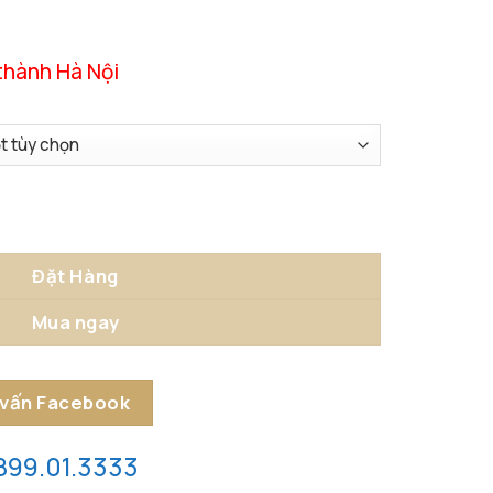
thành Hà Nội
ủy Hữu Tình số lượng
Đặt Hàng
Mua ngay
 vấn Facebook
899.01.3333