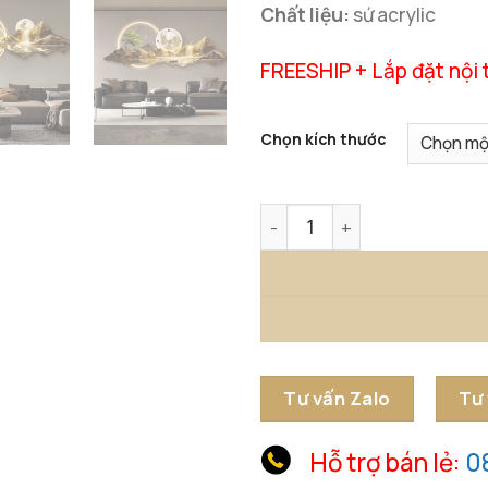
Chất liệu:
sứ acrylic
FREESHIP + Lắp đặt nội 
Chọn kích thước
Đồng Hồ Treo Tường Sơn Th
Tư vấn Zalo
Tư
Hỗ trợ bán lẻ:
0