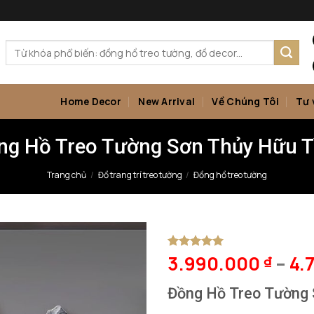
Tìm
kiếm:
Home Decor
New Arrival
Về Chúng Tôi
Tư 
ng Hồ Treo Tường Sơn Thủy Hữu T
Trang chủ
/
Đồ trang trí treo tường
/
Đồng hồ treo tường
3.990.000
–
4.
5
1
trên 5
₫
dựa trên
đánh giá
Đồng Hồ Treo Tường 