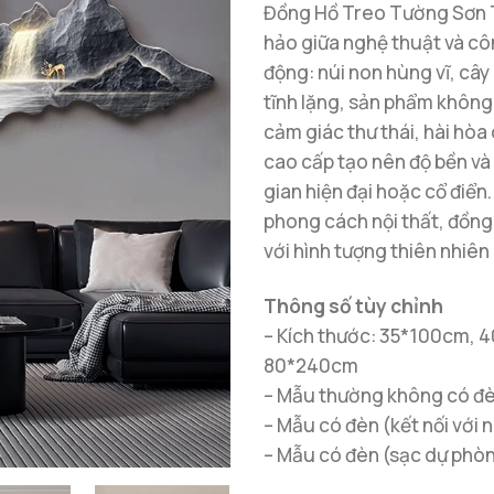
Đồng Hồ Treo Tường Sơn Th
hảo giữa nghệ thuật và cô
động: núi non hùng vĩ, cây
tĩnh lặng, sản phẩm không
cảm giác thư thái, hài hòa
cao cấp tạo nên độ bền và 
gian hiện đại hoặc cổ điển.
phong cách nội thất, đồng
với hình tượng thiên nhiên
Thông số tùy chỉnh
– Kích thước: 35*100cm,
80*240cm
– Mẫu thường không có đ
– Mẫu có đèn (kết nối với 
– Mẫu có đèn (sạc dự phòng