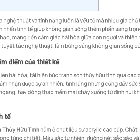
ữa nghệ thuật và tính năng luôn là yếu tố mà nhiều gia chủ
ểm nhấn tinh tế giúp không gian sống thêm phần sang trọn
 hảo, mang đến cảm giác hài hòa giữa con người và thiên n
t tuyệt tác nghệ thuật, làm bừng sáng không gian sống c
âm điểm của thiết kế
ên hài hòa, tái hiện bức tranh sơn thủy hữu tình qua các c
cảm nhận được sự an nhiên, tĩnh lặng nhưng cũng đầy sức 
 ngang, hay dòng thác mềm mại chảy xuống từ đỉnh núi kh
h tế
 Thủy Hữu Tình
nằm ở chất liệu sứ acrylic cao cấp. Chất
rong từng chi tiết. Màu sắc tự nhiên, đường nét sắc sảo 