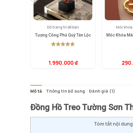
Đồ trang trí để bàn
Móc khóa
Tượng Công Phú Quý Tán Lộc
Móc Khóa Mâ
5.00
1
trên 5
dựa trên
đánh giá
1.990.000
₫
290
Mô tả
Thông tin bổ sung
Đánh giá (1)
Đồng Hồ Treo Tường Sơn Th
Tóm tắt nội dung 