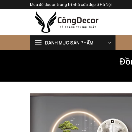
Bỏ
Mua đồ decor trang trí nhà cửa đẹp ở Hà Nội
qua
nội
dung
DANH MỤC SẢN PHẨM
Đồ