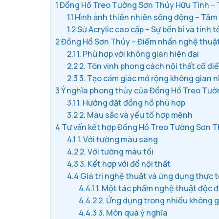
1
Đồng Hồ Treo Tường Sơn Thủy Hữu Tình – 
1.1
Hình ảnh thiên nhiên sống động – Tâm 
1.2
Sứ Acrylic cao cấp – Sự bền bỉ và tinh t
2
Đồng Hồ Sơn Thủy – Điểm nhấn nghệ thuật
2.1
1. Phù hợp với không gian hiện đại
2.2
2. Tôn vinh phong cách nội thất cổ đi
2.3
3. Tạo cảm giác mở rộng không gian 
3
Ý nghĩa phong thủy của Đồng Hồ Treo Tườ
3.1
1. Hướng đặt đồng hồ phù hợp
3.2
2. Màu sắc và yếu tố hợp mệnh
4
Tư vấn kết hợp Đồng Hồ Treo Tường Sơn Thủ
4.1
1. Với tường màu sáng
4.2
2. Với tường màu tối
4.3
3. Kết hợp với đồ nội thất
4.4
Giá trị nghệ thuật và ứng dụng thực 
4.4.1
1. Một tác phẩm nghệ thuật độc 
4.4.2
2. Ứng dụng trong nhiều không 
4.4.3
3. Món quà ý nghĩa