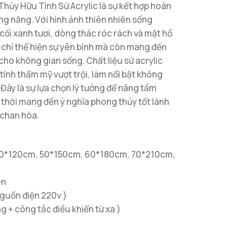
ủy Hữu Tình Sứ Acrylic là sự kết hợp hoàn
ng năng. Với hình ảnh thiên nhiên sống
 cối xanh tươi, dòng thác róc rách và mặt hồ
 chỉ thể hiện sự yên bình mà còn mang đến
 cho không gian sống. Chất liệu sứ acrylic
tính thẩm mỹ vượt trội, làm nổi bật không
 Đây là sự lựa chọn lý tưởng để nâng tầm
 thời mang đến ý nghĩa phong thủy tốt lành
 chan hòa.
 40*120cm, 50*150cm, 60*180cm, 70*210cm,
èn
nguồn điện 220v )
 + công tắc điều khiển từ xa )