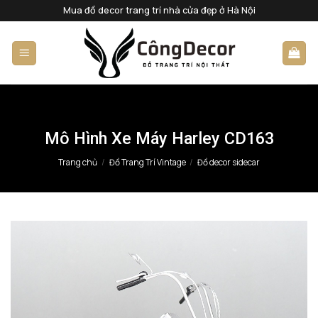
Bỏ
Mua đồ decor trang trí nhà cửa đẹp ở Hà Nội
qua
nội
dung
Mô Hình Xe Máy Harley CD163
Trang chủ
/
Đồ Trang Trí Vintage
/
Đồ decor sidecar