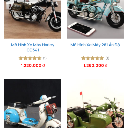
Mô Hình Xe Máy Harley
Mô Hình Xe Máy 281 Ấn Độ
CD541
(1)
(1)
Được xếp
1.220.000
₫
Được xếp
1.260.000
₫
hạng
5
5
hạng
5
5
sao
sao