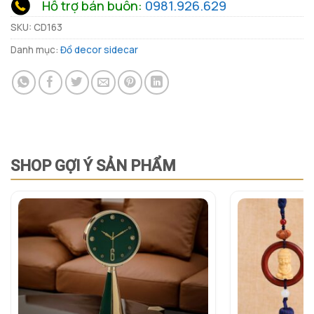
Hỗ trợ bán buôn:
0981.926.629
SKU:
CD163
Danh mục:
Đồ decor sidecar
SHOP GỢI Ý SẢN PHẨM