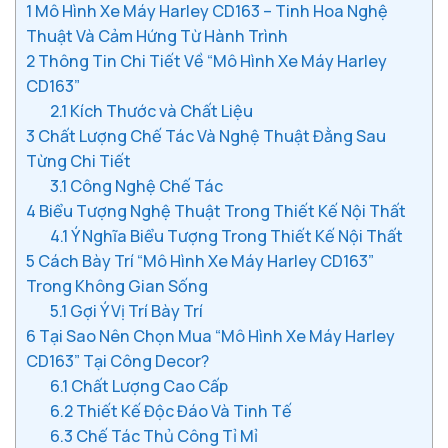
1
Mô Hình Xe Máy Harley CD163 – Tinh Hoa Nghệ
Thuật Và Cảm Hứng Từ Hành Trình
2
Thông Tin Chi Tiết Về “Mô Hình Xe Máy Harley
CD163”
2.1
Kích Thước và Chất Liệu
3
Chất Lượng Chế Tác Và Nghệ Thuật Đằng Sau
Từng Chi Tiết
3.1
Công Nghệ Chế Tác
4
Biểu Tượng Nghệ Thuật Trong Thiết Kế Nội Thất
4.1
Ý Nghĩa Biểu Tượng Trong Thiết Kế Nội Thất
5
Cách Bày Trí “Mô Hình Xe Máy Harley CD163”
Trong Không Gian Sống
5.1
Gợi Ý Vị Trí Bày Trí
6
Tại Sao Nên Chọn Mua “Mô Hình Xe Máy Harley
CD163” Tại Công Decor?
6.1
Chất Lượng Cao Cấp
6.2
Thiết Kế Độc Đáo Và Tinh Tế
6.3
Chế Tác Thủ Công Tỉ Mỉ