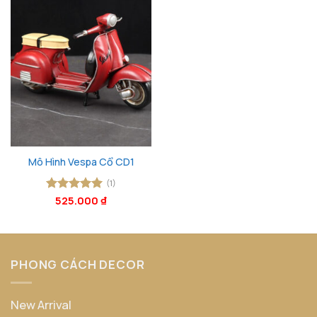
Mô Hình Vespa Cổ CD1
(1)
Được xếp
525.000
₫
hạng
5
5
sao
PHONG CÁCH DECOR
New Arrival