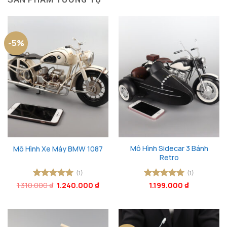
-5%
Mô Hình Sidecar 3 Bánh
Mô Hình Xe Máy BMW 1087
Retro
(1)
(1)
Giá
Giá
1.310.000
Được xếp
₫
1.240.000
₫
Được xếp
1.199.000
₫
gốc
hiện
hạng
5
5
hạng
5
5
là:
tại
sao
sao
1.310.000 ₫.
là:
1.240.000 ₫.