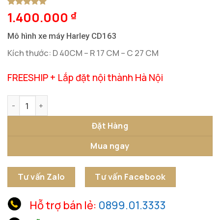
1.400.000
5
1
trên 5
₫
dựa trên
đánh giá
Mô hình xe máy Harley CD163
Kích thước: D 40CM – R 17 CM – C 27 CM
FREESHIP + Lắp đặt nội thành Hà Nội
Mô Hình Xe Máy Harley CD163 số lượng
Đặt Hàng
Mua ngay
Tư vấn Zalo
Tư vấn Facebook
Hỗ trợ bán lẻ:
0899.01.3333