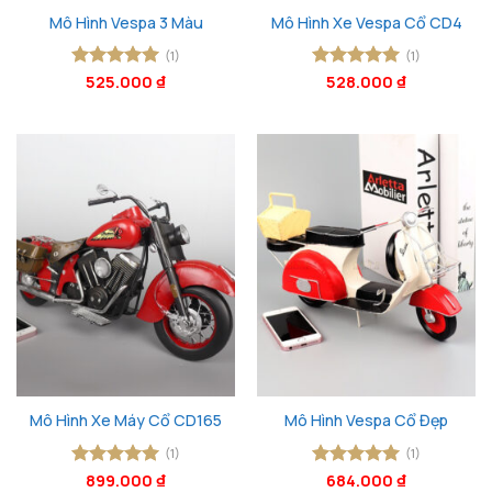
Mô Hình Vespa 3 Màu
Mô Hình Xe Vespa Cổ CD4
(1)
(1)
Được xếp
525.000
₫
Được xếp
528.000
₫
hạng
5
5
hạng
5
5
sao
sao
Mô Hình Xe Máy Cổ CD165
Mô Hình Vespa Cổ Đẹp
(1)
(1)
Được xếp
899.000
₫
Được xếp
684.000
₫