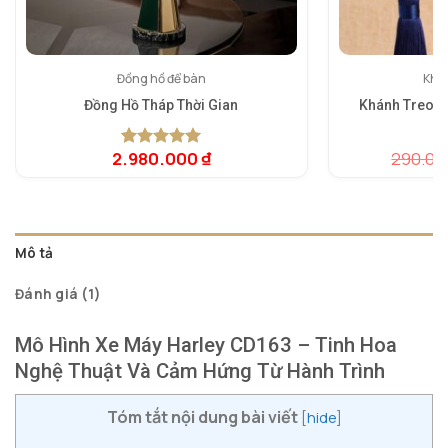
Đồng hồ để bàn
Khán
Đồng Hồ Tháp Thời Gian
Khánh Treo P
2.980.000
₫
290.0
5.00
1
trên 5
5.
1
dựa trên
dự
đánh giá
đá
Mô tả
Đánh giá (1)
Mô Hình Xe Máy Harley CD163 – Tinh Hoa
Nghệ Thuật Và Cảm Hứng Từ Hành Trình
Tóm tắt nội dung bài viết
[
hide
]