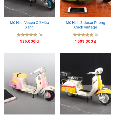
Mô Hình Vespa Cổ Màu
Mô Hình Sidecar Phong
Xanh
Cách Vintage
(1)
(1)
Được xếp
526.000
₫
Được xếp
1.599.000
₫
hạng
5
5
hạng
5
5
sao
sao