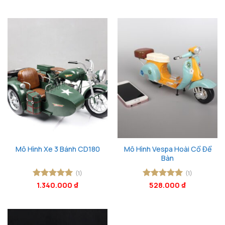
hạng
5
5
hạng
5
5
sao
sao
Mô Hình Vespa Hoài Cổ Để
Mô Hình Xe 3 Bánh CD180
Bàn
(1)
(1)
Được xếp
1.340.000
₫
Được xếp
528.000
₫
hạng
5
5
hạng
5
5
sao
sao