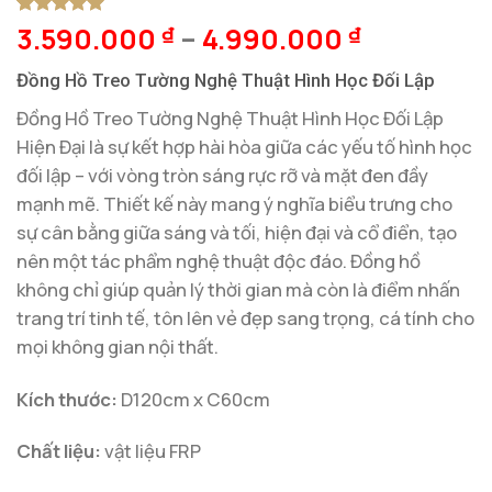
3.590.000
–
4.990.000
5
1
trên 5
₫
₫
dựa trên
đánh giá
Đồng Hồ Treo Tường Nghệ Thuật Hình Học Đối Lập
Đồng Hồ Treo Tường Nghệ Thuật Hình Học Đối Lập
Hiện Đại là sự kết hợp hài hòa giữa các yếu tố hình học
đối lập – với vòng tròn sáng rực rỡ và mặt đen đầy
mạnh mẽ. Thiết kế này mang ý nghĩa biểu trưng cho
sự cân bằng giữa sáng và tối, hiện đại và cổ điển, tạo
nên một tác phẩm nghệ thuật độc đáo. Đồng hồ
không chỉ giúp quản lý thời gian mà còn là điểm nhấn
trang trí tinh tế, tôn lên vẻ đẹp sang trọng, cá tính cho
mọi không gian nội thất.
Kích thước:
D120cm x C60cm
Chất liệu:
vật liệu FRP