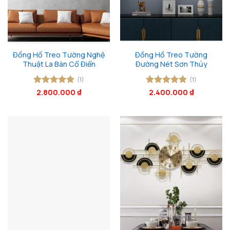
Đồng Hồ Treo Tường Nghệ
Đồng Hồ Treo Tường
Thuật La Bàn Cổ Điển
Đường Nét Sơn Thủy
(1)
(1)
Được xếp
2.800.000
₫
Được xếp
2.400.000
₫
hạng
5
5
hạng
5
5
sao
sao