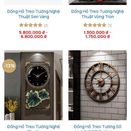
Đồng Hồ Treo Tường Nghệ
Đồng Hồ Treo Tường Nghệ
Thuật Sen Vàng
Thuật Vòng Tròn
(1)
(1)
5.800.000
Được xếp
₫
–
Được xếp
1.300.000
₫
–
6.800.000
₫
1.750.000
₫
hạng
5
5
hạng
5
5
sao
sao
-13%
Đồng Hồ Treo Tường Nghệ
Đồng Hồ Treo Tường Số