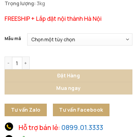
Trọng lượng:
3kg
FREESHIP + Lắp đặt nội thành Hà Nội
Mẫu mã
Đồng Hồ Treo Tường Hình Học Đối Lập số lượng
Đặt Hàng
Mua ngay
Tư vấn Zalo
Tư vấn Facebook
Hỗ trợ bán lẻ:
0899.01.3333