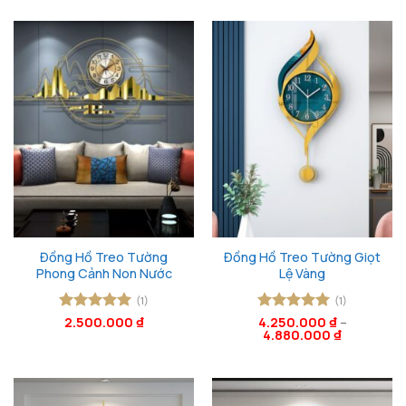
Đồng Hồ Treo Tường
Đồng Hồ Treo Tường Giọt
Phong Cảnh Non Nước
Lệ Vàng
(1)
(1)
Được xếp
2.500.000
₫
Được xếp
4.250.000
₫
–
4.880.000
₫
hạng
5
5
hạng
5
5
sao
sao