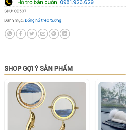
Hỗ trợ bán buôn:
0981.926.629
SKU:
CD597
Danh mục:
Đồng hồ treo tường
SHOP GỢI Ý SẢN PHẨM