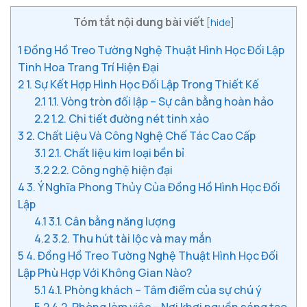
Tóm tắt nội dung bài viết
[
hide
]
1
Đồng Hồ Treo Tường Nghệ Thuật Hình Học Đối Lập
Tinh Hoa Trang Trí Hiện Đại
2
1. Sự Kết Hợp Hình Học Đối Lập Trong Thiết Kế
2.1
1.1. Vòng tròn đối lập – Sự cân bằng hoàn hảo
2.2
1.2. Chi tiết đường nét tinh xảo
3
2. Chất Liệu Và Công Nghệ Chế Tác Cao Cấp
3.1
2.1. Chất liệu kim loại bền bỉ
3.2
2.2. Công nghệ hiện đại
4
3. Ý Nghĩa Phong Thủy Của Đồng Hồ Hình Học Đối
Lập
4.1
3.1. Cân bằng năng lượng
4.2
3.2. Thu hút tài lộc và may mắn
5
4. Đồng Hồ Treo Tường Nghệ Thuật Hình Học Đối
Lập Phù Hợp Với Không Gian Nào?
5.1
4.1. Phòng khách – Tâm điểm của sự chú ý
5.2
4.2. Phòng làm việc – Nơi khơi nguồn sáng tạo