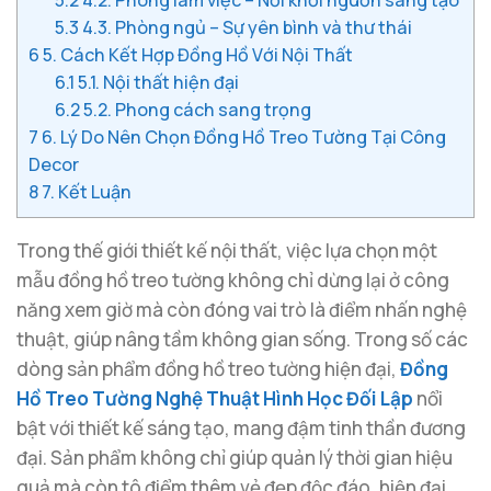
5.3
4.3. Phòng ngủ – Sự yên bình và thư thái
6
5. Cách Kết Hợp Đồng Hồ Với Nội Thất
6.1
5.1. Nội thất hiện đại
6.2
5.2. Phong cách sang trọng
7
6. Lý Do Nên Chọn Đồng Hồ Treo Tường Tại Công
Decor
8
7. Kết Luận
Trong thế giới thiết kế nội thất, việc lựa chọn một
mẫu đồng hồ treo tường không chỉ dừng lại ở công
năng xem giờ mà còn đóng vai trò là điểm nhấn nghệ
thuật, giúp nâng tầm không gian sống. Trong số các
dòng sản phẩm đồng hồ treo tường hiện đại,
Đồng
Hồ Treo Tường Nghệ Thuật Hình Học Đối Lập
nổi
bật với thiết kế sáng tạo, mang đậm tinh thần đương
đại. Sản phẩm không chỉ giúp quản lý thời gian hiệu
quả mà còn tô điểm thêm vẻ đẹp độc đáo, hiện đại