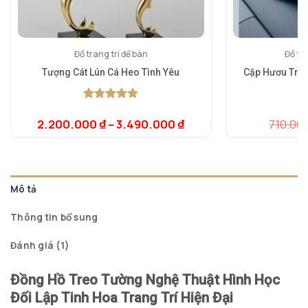
Đồ trang trí để bàn
Đồ tra
Tượng Cát Lún Cá Heo Tình Yêu
Cặp Hươu Trắn
T
5.00
1
trên 5
dựa trên
2.200.000
₫
–
3.490.000
₫
710.00
5.
1
đánh giá
dự
đá
Mô tả
Thông tin bổ sung
Đánh giá (1)
Đồng Hồ Treo Tường Nghệ Thuật Hình Học
Đối Lập Tinh Hoa Trang Trí Hiện Đại