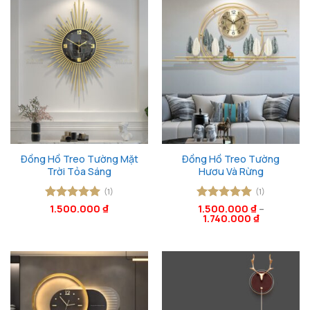
Đồng Hồ Treo Tường Mặt
Đồng Hồ Treo Tường
Trời Tỏa Sáng
Hươu Và Rừng
(1)
(1)
Được xếp
1.500.000
₫
Được xếp
1.500.000
₫
–
1.740.000
₫
hạng
5
5
hạng
5
5
sao
sao