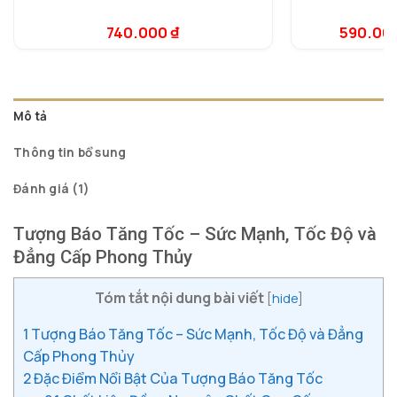
5.00
1
trên 5
dựa trên
740.000
₫
590.00
5.
1
đánh giá
dự
đá
Mô tả
Thông tin bổ sung
Đánh giá (1)
Tượng Báo Tăng Tốc – Sức Mạnh, Tốc Độ và
Đẳng Cấp Phong Thủy
Tóm tắt nội dung bài viết
[
hide
]
1
Tượng Báo Tăng Tốc – Sức Mạnh, Tốc Độ và Đẳng
Cấp Phong Thủy
2
Đặc Điểm Nổi Bật Của Tượng Báo Tăng Tốc