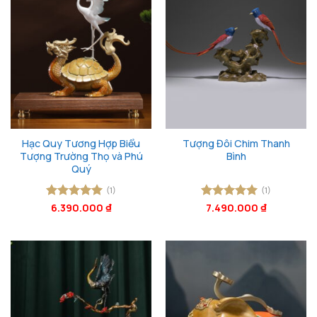
Hạc Quy Tương Hợp Biểu
Tượng Đôi Chim Thanh
Tượng Trường Thọ và Phú
Bình
Quý
(1)
(1)
Được xếp
6.390.000
₫
Được xếp
7.490.000
₫
hạng
5
5
hạng
5
5
sao
sao