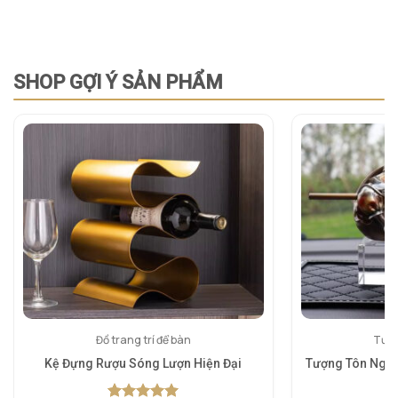
SHOP GỢI Ý SẢN PHẨM
Đồ trang trí để bàn
Tượn
Kệ Đựng Rượu Sóng Lượn Hiện Đại
Tượng Tôn Ngộ 