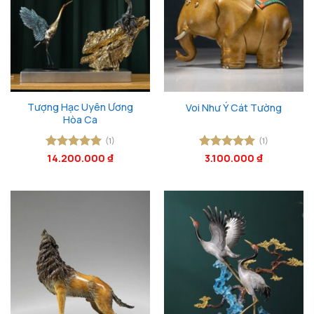
Tượng Hạc Uyên Ương
Voi Như Ý Cát Tường
Hòa Ca
(1)
(1)
Được xếp
14.200.000
₫
Được xếp
3.100.000
₫
hạng
5
5
hạng
5
5
sao
sao