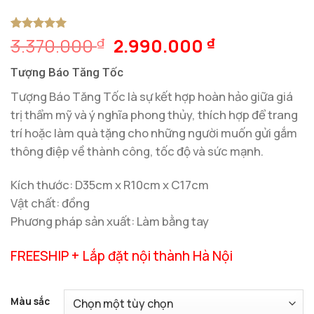
Giá
Giá
3.370.000
2.990.000
5
1
trên 5
₫
₫
dựa trên
gốc
hiện
đánh giá
Tượng Báo Tăng Tốc
là:
tại
3.370.000 ₫.
là:
Tượng Báo Tăng Tốc là sự kết hợp hoàn hảo giữa giá
2.990.000 
trị thẩm mỹ và ý nghĩa phong thủy, thích hợp để trang
trí hoặc làm quà tặng cho những người muốn gửi gắm
thông điệp về thành công, tốc độ và sức mạnh.
Kích thước: D35cm x R10cm x C17cm
Vật chất: đồng
Phương pháp sản xuất: Làm bằng tay
FREESHIP + Lắp đặt nội thành Hà Nội
Màu sắc