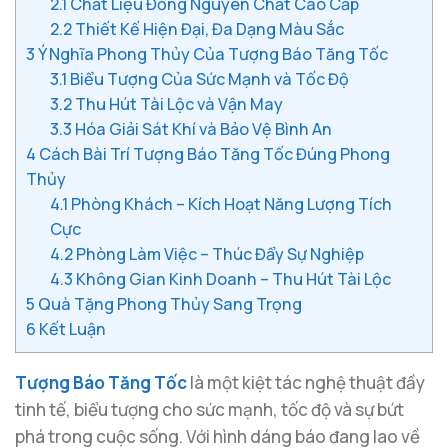
2.1
Chất Liệu Đồng Nguyên Chất Cao Cấp
2.2
Thiết Kế Hiện Đại, Đa Dạng Màu Sắc
3
Ý Nghĩa Phong Thủy Của Tượng Báo Tăng Tốc
3.1
Biểu Tượng Của Sức Mạnh và Tốc Độ
3.2
Thu Hút Tài Lộc và Vận May
3.3
Hóa Giải Sát Khí và Bảo Vệ Bình An
4
Cách Bài Trí Tượng Báo Tăng Tốc Đúng Phong
Thủy
4.1
Phòng Khách – Kích Hoạt Năng Lượng Tích
Cực
4.2
Phòng Làm Việc – Thúc Đẩy Sự Nghiệp
4.3
Không Gian Kinh Doanh – Thu Hút Tài Lộc
5
Quà Tặng Phong Thủy Sang Trọng
6
Kết Luận
Tượng Báo Tăng Tốc
là một kiệt tác nghệ thuật đầy
tinh tế, biểu tượng cho sức mạnh, tốc độ và sự bứt
phá trong cuộc sống. Với hình dáng báo đang lao về