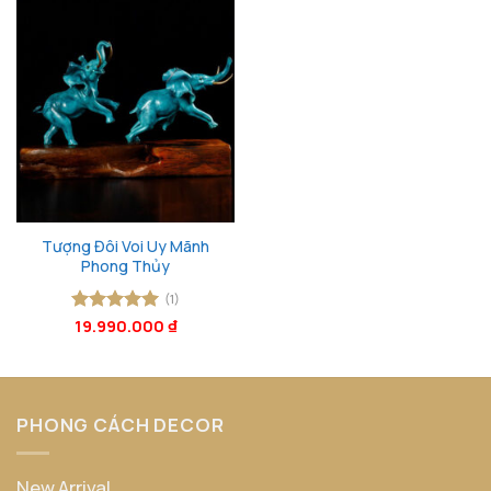
Tượng Đôi Voi Uy Mãnh
Phong Thủy
(1)
Được xếp
19.990.000
₫
hạng
5
5
sao
PHONG CÁCH DECOR
New Arrival