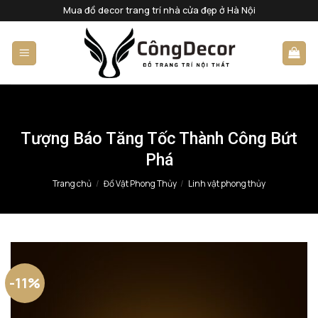
Bỏ
Mua đồ decor trang trí nhà cửa đẹp ở Hà Nội
qua
nội
dung
Tượng Báo Tăng Tốc Thành Công Bứt
Phá
Trang chủ
/
Đồ Vật Phong Thủy
/
Linh vật phong thủy
-11%