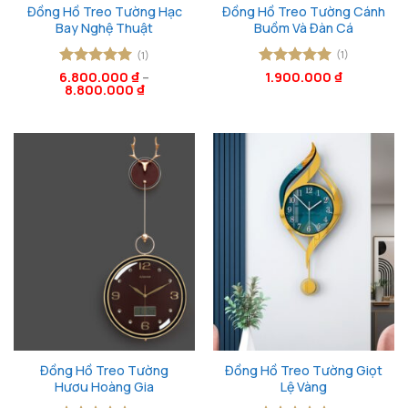
Đồng Hồ Treo Tường Hạc
Đồng Hồ Treo Tường Cánh
Bay Nghệ Thuật
Buồm Và Đàn Cá
(1)
(1)
6.800.000
Được xếp
₫
–
Được xếp
1.900.000
₫
8.800.000
₫
hạng
5
5
hạng
5
5
sao
sao
Đồng Hồ Treo Tường
Đồng Hồ Treo Tường Giọt
Hươu Hoàng Gia
Lệ Vàng