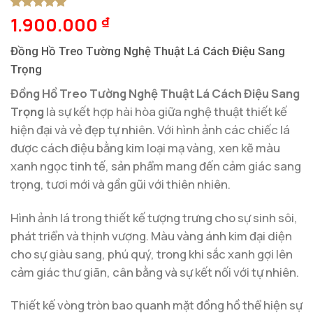
1.900.000
5
1
trên 5
₫
dựa trên
đánh giá
Đồng Hồ Treo Tường Nghệ Thuật Lá Cách Điệu Sang
Trọng
Đồng Hồ Treo Tường Nghệ Thuật Lá Cách Điệu Sang
Trọng
là sự kết hợp hài hòa giữa nghệ thuật thiết kế
hiện đại và vẻ đẹp tự nhiên. Với hình ảnh các chiếc lá
được cách điệu bằng kim loại mạ vàng, xen kẽ màu
xanh ngọc tinh tế, sản phẩm mang đến cảm giác sang
trọng, tươi mới và gần gũi với thiên nhiên.
Hình ảnh lá trong thiết kế tượng trưng cho sự sinh sôi,
phát triển và thịnh vượng. Màu vàng ánh kim đại diện
cho sự giàu sang, phú quý, trong khi sắc xanh gợi lên
cảm giác thư giãn, cân bằng và sự kết nối với tự nhiên.
Thiết kế vòng tròn bao quanh mặt đồng hồ thể hiện sự