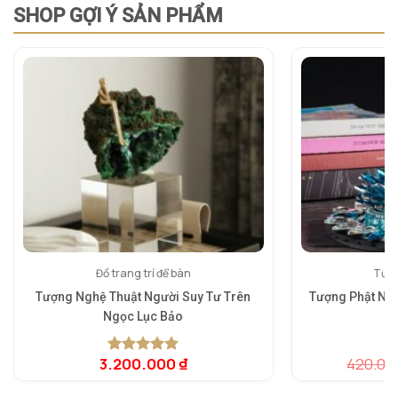
SHOP GỢI Ý SẢN PHẨM
Đồ trang trí để bàn
Tượn
Tượng Nghệ Thuật Người Suy Tư Trên
Tượng Phật Như
Ngọc Lục Bảo
3.200.000
₫
420.00
5.00
1
trên 5
5.
1
dựa trên
dự
đánh giá
đá