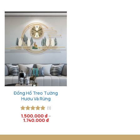
sao
sao
Đồng Hồ Treo Tường
Hươu Và Rừng
(1)
Được xếp
1.500.000
₫
–
1.740.000
₫
hạng
5
5
sao