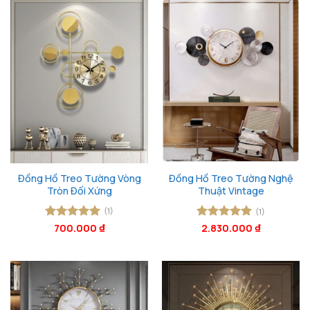
Đồng Hồ Treo Tường Vòng
Đồng Hồ Treo Tường Nghệ
Tròn Đối Xứng
Thuật Vintage
(1)
(1)
Được xếp
700.000
₫
Được xếp
2.830.000
₫
hạng
5
5
hạng
5
5
sao
sao