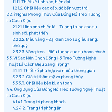
1.1
1.1. Thiết kế tinh xảo, hiện đại
1.2
1.2. Chất liệu cao cấp, độ bền vượt trội
2
2. Ý Nghĩa Phong Thủy Của Đồng Hồ Treo Tường
Lá Cách Điệu
2.1
2.1. Hình ảnh chiếc lá – Tượng trưng cho sự
sinh sôi, phát triển
2.2
2.2. Màu vàng – Đại diện cho sự giàu sang,
phú quý
2.3
2.3. Vòng tròn – Biểu tượng của sự hoàn chỉnh
3
3. Vì Sao Nên Chọn Đồng Hồ Treo Tường Nghệ
Thuật Lá Cách Điệu Sang Trọng?
3.1
3.1. Thiết kế phù hợp với nhiều không gian
3.2
3.2. Giá trị thẩm mỹ và phong thủy
3.3
3.3. Chất liệu bền bỉ, an toàn
4
4. Ứng Dụng Của Đồng Hồ Treo Tường Nghệ Thuật
Lá Cách Điệu
4.1
4.1. Trang trí phòng khách
4.2
4.2. Trang trí phòng ăn