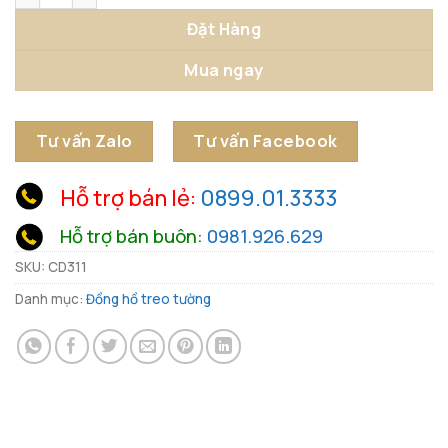
Đặt Hàng
Mua ngay
Tư vấn Zalo
Tư vấn Facebook
Hỗ trợ bán lẻ:
0899.01.3333
Hỗ trợ bán buôn:
0981.926.629
SKU:
CD311
Danh mục:
Đồng hồ treo tường