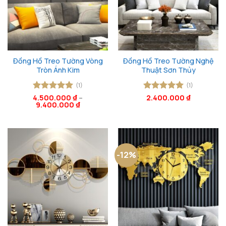
Đồng Hồ Treo Tường Vòng
Đồng Hồ Treo Tường Nghệ
Tròn Ánh Kim
Thuật Sơn Thủy
(1)
(1)
4.500.000
Được xếp
₫
–
Được xếp
2.400.000
₫
9.400.000
₫
hạng
5
5
hạng
5
5
sao
sao
-12%