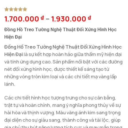
1.700.000
–
1.930.000
5
1
trên 5
₫
₫
dựa trên
đánh giá
Đồng Hồ Treo Tường Nghệ Thuật Đối Xứng Hình Học
Hiện Đại
Đồng Hồ Treo Tường Nghệ Thuật Đối Xứng Hình Học
Hiện Đại
là sự kết hợp hoàn hảo giữa thẩm mỹ hiện đại
và tính ứng dụng cao. Sản phẩm nổi bật với các đường
nét đối xứng hình học, được thiết kế sáng tạo từ
những vòng tròn kim loại và các chi tiết mạ vàng lấp
lánh.
Các chi tiết hình học tượng trưng cho sự cân bằng,
trật tự và hoàn chỉnh, mang ý nghĩa phong thủy về sự
hài hòa và thịnh vượng. Màu vàng ánh kim sang trọng
đại diện cho sự giàu sang, thành công và tài lộc, giúp
gia chủ thu hút năng lượng tích cực và may mắn trong