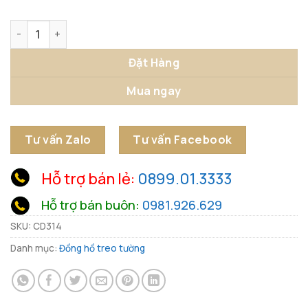
Đồng Hồ Treo Tường Đối Xứng Hình Học số lượng
Đặt Hàng
Mua ngay
Tư vấn Zalo
Tư vấn Facebook
Hỗ trợ bán lẻ:
0899.01.3333
Hỗ trợ bán buôn:
0981.926.629
SKU:
CD314
Danh mục:
Đồng hồ treo tường