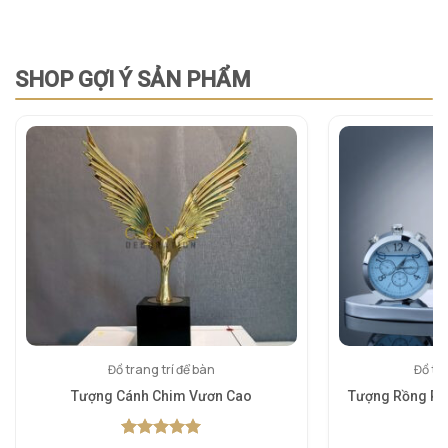
SHOP GỢI Ý SẢN PHẨM
Đồ trang trí để bàn
Đồ tra
Tượng Cánh Chim Vươn Cao
Tượng Rồng Ph