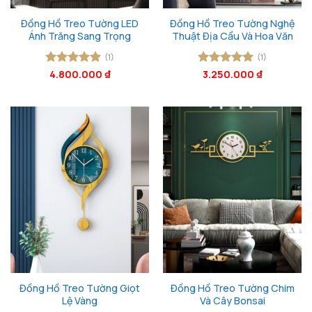
Đồng Hồ Treo Tường LED
Đồng Hồ Treo Tường Nghệ
Ánh Trăng Sang Trọng
Thuật Địa Cầu Và Hoa Văn
(1)
(1)
Được xếp
4.800.000
₫
Được xếp
3.250.000
₫
hạng
5
5
hạng
5
5
sao
sao
Đồng Hồ Treo Tường Giọt
Đồng Hồ Treo Tường Chim
Lệ Vàng
Và Cây Bonsai