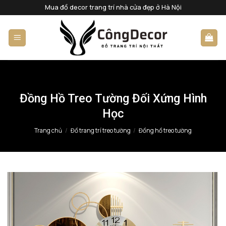
Bỏ
Mua đồ decor trang trí nhà cửa đẹp ở Hà Nội
qua
nội
dung
Đồng Hồ Treo Tường Đối Xứng Hình
Học
Trang chủ
/
Đồ trang trí treo tường
/
Đồng hồ treo tường