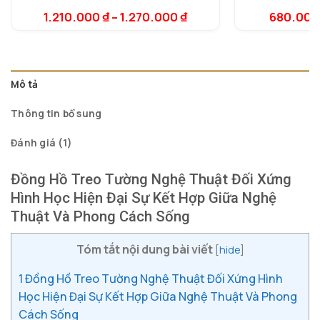
5.00
1
trên 5
5.
1
dựa trên
dự
1.210.000
₫
–
1.270.000
₫
680.00
đánh giá
đá
Mô tả
Thông tin bổ sung
Đánh giá (1)
Đồng Hồ Treo Tường Nghệ Thuật Đối Xứng
Hình Học Hiện Đại Sự Kết Hợp Giữa Nghệ
Thuật Và Phong Cách Sống
Tóm tắt nội dung bài viết
[
hide
]
1
Đồng Hồ Treo Tường Nghệ Thuật Đối Xứng Hình
Học Hiện Đại Sự Kết Hợp Giữa Nghệ Thuật Và Phong
Cách Sống