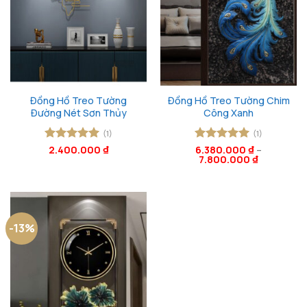
Đồng Hồ Treo Tường
Đồng Hồ Treo Tường Chim
Đường Nét Sơn Thủy
Công Xanh
(1)
(1)
Được xếp
2.400.000
₫
Được xếp
6.380.000
₫
–
7.800.000
₫
hạng
5
5
hạng
5
5
sao
sao
-13%