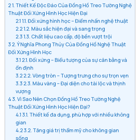
2
1. Thiết Kế Độc Đáo Của Đồng Hồ Treo Tường Nghệ
Thuật Đối Xứng Hình Học Hiện Đại
2.1
1.1. Đối xứng hình học – Điểm nhấn nghệ thuật
2.2
1.2. Màu sắc hiện đại và sang trọng
2.3
1.3. Chất liệu cao cấp, độ bền vượt trội
3
2. Ý Nghĩa Phong Thủy Của Đồng Hồ Nghệ Thuật
Đối Xứng Hình Học
3.1
2.1. Đối xứng – Biểu tượng của sự cân bằng và
ổn định
3.2
2.2. Vòng tròn – Tượng trưng cho sự trọn vẹn
3.3
2.3. Màu vàng – Đại diện cho tài lộc và thịnh
vượng
4
3. Vì Sao Nên Chọn Đồng Hồ Treo Tường Nghệ
Thuật Đối Xứng Hình Học Hiện Đại?
4.1
3.1. Thiết kế đa dụng, phù hợp với nhiều không
gian
4.2
3.2. Tăng giá trị thẩm mỹ cho không gian
sống