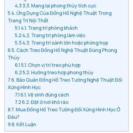
4.3
3.3. Mang lại phong thủy tích cực
5
4. Ứng Dụng Của Đồng Hồ Nghệ Thuật Trong
Trang Trí Nội Thất
5.1
4.1. Trang trí phòng khách
5.2
4.2. Trang trí phòng làm việc
5.3
4.3. Trang trí sảnh lớn hoặc phòng họp
6
5. Cách Treo Đồng Hồ Nghệ Thuật Đúng Phong
Thủy
6.1
5.1. Chọn vị trí treo phù hợp
6.2
5.2. Hướng treo hợp phong thủy
7
6. Bảo Quản Đồng Hồ Treo Tường Nghệ Thuật Đối
Xứng Hình Học
7.1
6.1. Vệ sinh đúng cách
7.2
6.2. Đặt ở nơi khô ráo
8
7. Mua Đồng Hồ Treo Tường Đối Xứng Hình Học Ở
Đâu?
9
8. Kết Luận