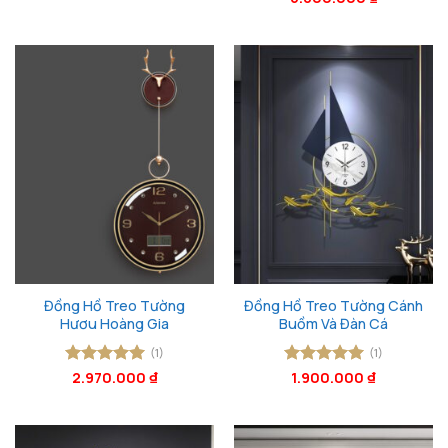
sao
sao
Đồng Hồ Treo Tường
Đồng Hồ Treo Tường Cánh
Hươu Hoàng Gia
Buồm Và Đàn Cá
(1)
(1)
Được xếp
2.970.000
₫
Được xếp
1.900.000
₫
hạng
5
5
hạng
5
5
sao
sao