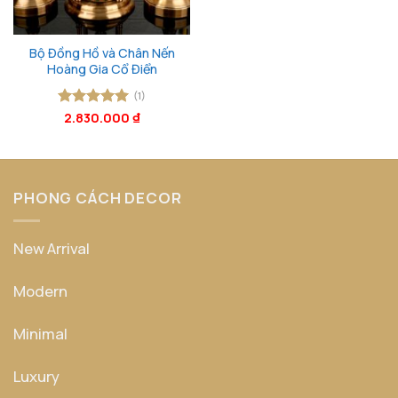
Bộ Đồng Hồ và Chân Nến
Hoàng Gia Cổ Điển
(1)
Được xếp
2.830.000
₫
hạng
5
5
sao
PHONG CÁCH DECOR
New Arrival
Modern
Minimal
Luxury