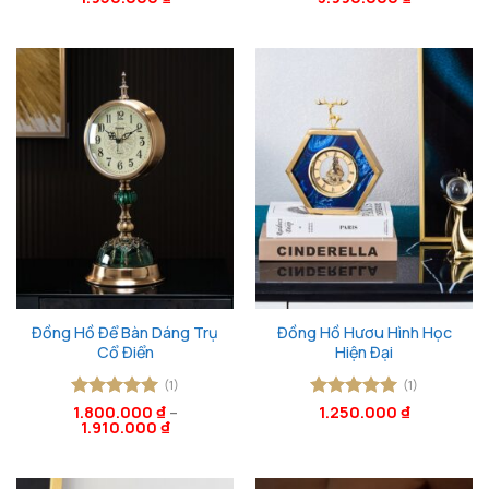
hạng
5
5
hạng
5
5
sao
sao
Đồng Hồ Để Bàn Dáng Trụ
Đồng Hồ Hươu Hình Học
Cổ Điển
Hiện Đại
(1)
(1)
Được xếp
1.800.000
₫
–
Được xếp
1.250.000
₫
1.910.000
₫
hạng
5
5
hạng
5
5
sao
sao