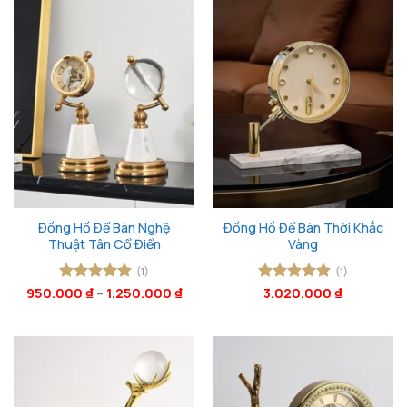
Đồng Hồ Để Bàn Nghệ
Đồng Hồ Để Bàn Thời Khắc
Thuật Tân Cổ Điển
Vàng
(1)
(1)
950.000
Được xếp
₫
–
1.250.000
₫
Được xếp
3.020.000
₫
hạng
5
5
hạng
5
5
sao
sao