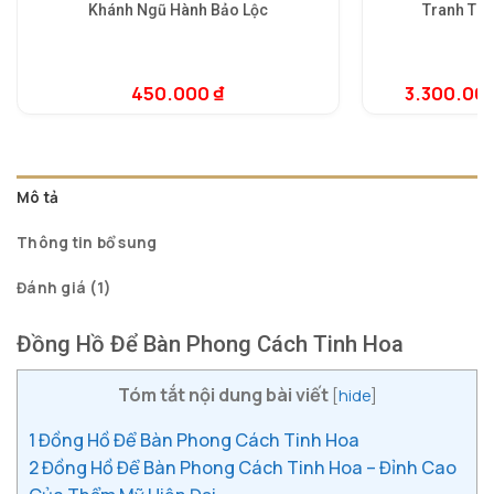
Khánh Ngũ Hành Bảo Lộc
Tranh Trừ
5.
1
dự
450.000
₫
3.300.00
đá
Mô tả
Thông tin bổ sung
Đánh giá (1)
Đồng Hồ Để Bàn Phong Cách Tinh Hoa
Tóm tắt nội dung bài viết
[
hide
]
1
Đồng Hồ Để Bàn Phong Cách Tinh Hoa
2
Đồng Hồ Để Bàn Phong Cách Tinh Hoa – Đỉnh Cao