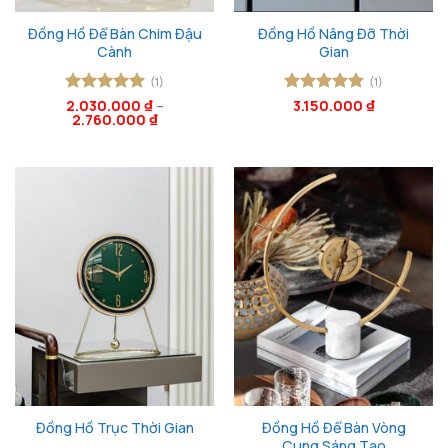
Đồng Hồ Để Bàn Chim Đậu
Đồng Hồ Nâng Đỡ Thời
Cành
Gian
(1)
(1)
Được xếp
2.030.000
₫
–
Được xếp
3.150.000
₫
2.760.000
₫
hạng
5
5
hạng
5
5
sao
sao
Đồng Hồ Để Bàn Vòng
Đồng Hồ Trục Thời Gian
Cung Sáng Tạo