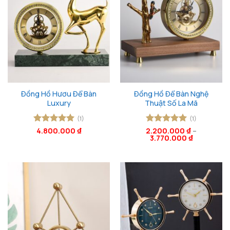
Đồng Hồ Hươu Để Bàn
Đồng Hồ Để Bàn Nghệ
Luxury
Thuật Số La Mã
(1)
(1)
Được xếp
4.800.000
₫
2.200.000
Được xếp
₫
–
3.770.000
₫
hạng
5
5
hạng
5
5
sao
sao