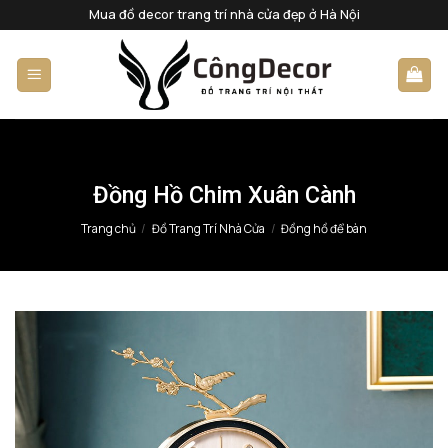
Bỏ
Mua đồ decor trang trí nhà cửa đẹp ở Hà Nội
qua
nội
dung
Đồng Hồ Chim Xuân Cành
Trang chủ
/
Đồ Trang Trí Nhà Cửa
/
Đồng hồ để bàn