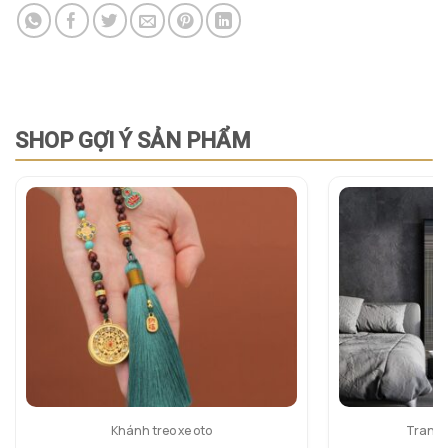
SHOP GỢI Ý SẢN PHẨM
Khánh treo xe oto
Tranh 