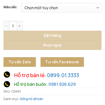
Màu sắc
Đồng Hồ Chim Xuân Cành số lượng
Đặt Hàng
Mua ngay
Tư vấn Zalo
Tư vấn Facebook
Hỗ trợ bán lẻ:
0899.01.3333
Hỗ trợ bán buôn:
0981.926.629
SKU:
CD691
Danh mục:
Đồng hồ để bàn