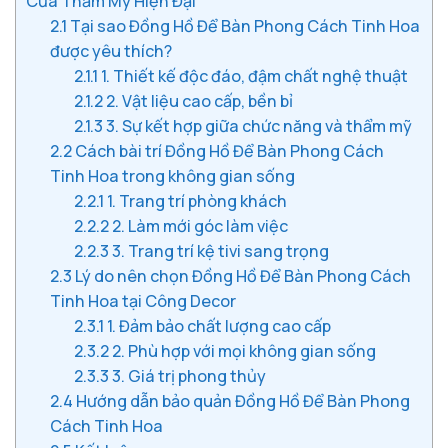
Của Thẩm Mỹ Hiện Đại
2.1
Tại sao Đồng Hồ Để Bàn Phong Cách Tinh Hoa
được yêu thích?
2.1.1
1. Thiết kế độc đáo, đậm chất nghệ thuật
2.1.2
2. Vật liệu cao cấp, bền bỉ
2.1.3
3. Sự kết hợp giữa chức năng và thẩm mỹ
2.2
Cách bài trí Đồng Hồ Để Bàn Phong Cách
Tinh Hoa trong không gian sống
2.2.1
1. Trang trí phòng khách
2.2.2
2. Làm mới góc làm việc
2.2.3
3. Trang trí kệ tivi sang trọng
2.3
Lý do nên chọn Đồng Hồ Để Bàn Phong Cách
Tinh Hoa tại Công Decor
2.3.1
1. Đảm bảo chất lượng cao cấp
2.3.2
2. Phù hợp với mọi không gian sống
2.3.3
3. Giá trị phong thủy
2.4
Hướng dẫn bảo quản Đồng Hồ Để Bàn Phong
Cách Tinh Hoa