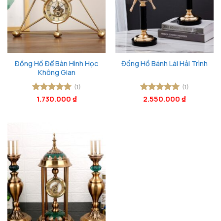
Đồng Hồ Để Bàn Hình Học
Đồng Hồ Bánh Lái Hải Trình
Không Gian
(1)
(1)
Được xếp
1.730.000
₫
Được xếp
2.550.000
₫
hạng
5
5
hạng
5
5
sao
sao