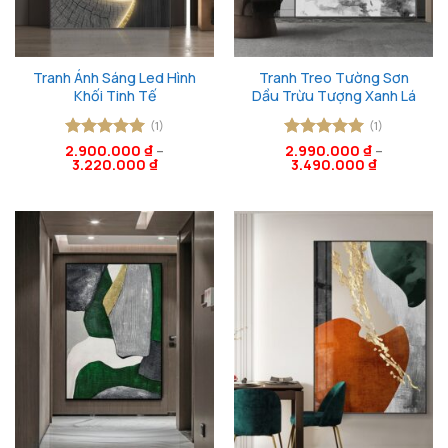
Tranh Ánh Sáng Led Hình
Tranh Treo Tường Sơn
Khối Tinh Tế
Dầu Trừu Tượng Xanh Lá
(1)
(1)
2.900.000
Được xếp
₫
–
Được xếp
2.990.000
₫
–
3.220.000
₫
3.490.000
₫
hạng
5
5
hạng
5
5
sao
sao