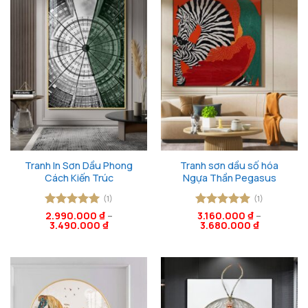
Tranh In Sơn Dầu Phong
Tranh sơn dầu số hóa
Cách Kiến Trúc
Ngựa Thần Pegasus
(1)
(1)
Được xếp
2.990.000
₫
–
Được xếp
3.160.000
₫
–
3.490.000
₫
3.680.000
₫
hạng
5
5
hạng
5
5
sao
sao