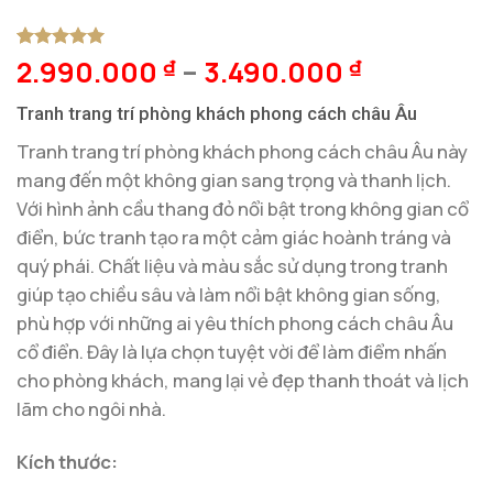
2.990.000
–
3.490.000
5
1
trên 5
₫
₫
dựa trên
đánh giá
Tranh trang trí phòng khách phong cách châu Âu
Tranh trang trí phòng khách phong cách châu Âu này
mang đến một không gian sang trọng và thanh lịch.
Với hình ảnh cầu thang đỏ nổi bật trong không gian cổ
điển, bức tranh tạo ra một cảm giác hoành tráng và
quý phái. Chất liệu và màu sắc sử dụng trong tranh
giúp tạo chiều sâu và làm nổi bật không gian sống,
phù hợp với những ai yêu thích phong cách châu Âu
cổ điển. Đây là lựa chọn tuyệt vời để làm điểm nhấn
cho phòng khách, mang lại vẻ đẹp thanh thoát và lịch
lãm cho ngôi nhà.
Kích thước: