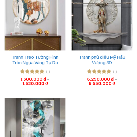
Tranh Treo Tường Hình
Tranh phù điêu Mỹ Hầu
Tròn Ngựa Vàng Tự Do
Vương 3D
(1)
(1)
Được xếp
1.300.000
₫
–
Được xếp
6.250.000
₫
–
1.620.000
₫
6.550.000
₫
hạng
5
5
hạng
5
5
sao
sao