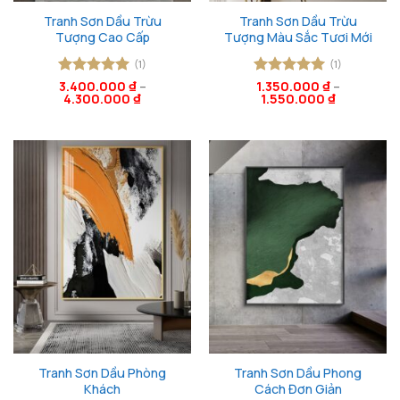
Tranh Sơn Dầu Trừu
Tranh Sơn Dầu Trừu
Tượng Cao Cấp
Tượng Màu Sắc Tươi Mới
(1)
(1)
Được xếp
3.400.000
₫
–
Được xếp
1.350.000
₫
–
4.300.000
₫
1.550.000
₫
hạng
5
5
hạng
5
5
sao
sao
Tranh Sơn Dầu Phòng
Tranh Sơn Dầu Phong
Khách
Cách Đơn Giản