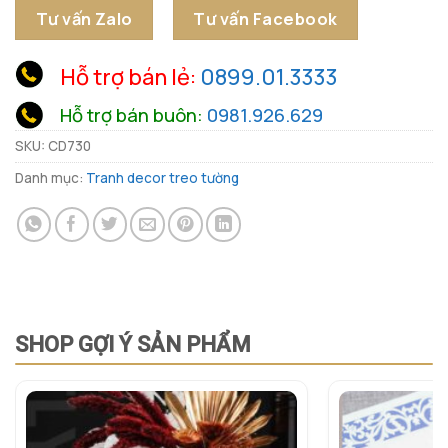
Tư vấn Zalo
Tư vấn Facebook
Hỗ trợ bán lẻ:
0899.01.3333
Hỗ trợ bán buôn:
0981.926.629
SKU:
CD730
Danh mục:
Tranh decor treo tường
SHOP GỢI Ý SẢN PHẨM