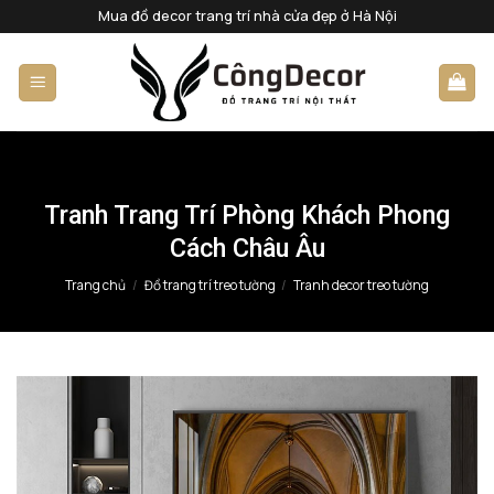
Bỏ
Mua đồ decor trang trí nhà cửa đẹp ở Hà Nội
qua
nội
dung
Tranh Trang Trí Phòng Khách Phong
Cách Châu Âu
Trang chủ
/
Đồ trang trí treo tường
/
Tranh decor treo tường