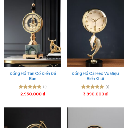
Đồng Hồ Tân Cổ Điển Để
Đồng Hồ Cá Heo Vũ Điệu
Bàn
Biển Khơi
(1)
(1)
Được xếp
2.950.000
₫
Được xếp
3.990.000
₫
hạng
5
5
hạng
5
5
sao
sao