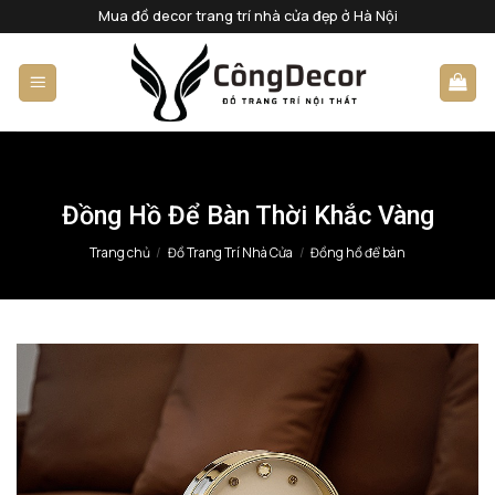
Bỏ
Mua đồ decor trang trí nhà cửa đẹp ở Hà Nội
qua
nội
dung
Đồng Hồ Để Bàn Thời Khắc Vàng
Trang chủ
/
Đồ Trang Trí Nhà Cửa
/
Đồng hồ để bàn