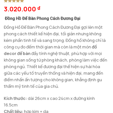
3.020.000
5
1
trên 5
₫
dựa trên
đánh giá
Đồng Hồ Để Bàn Phong Cách Đương Đại
Đồng Hồ Để Bàn Phong Cách Đương Đại gợi lên một
phong cách thiết kế hiện đại, tối giản nhưng không
kém phần tinh tế và sang trọng. Đồng hồ không chỉ là
công cụ đo đếm thời gian mà còn là một món
đồ
decor để bàn
đầy tính nghệ thuật, phù hợp với mọi
không gian sống từ phòng khách, phòng làm việc đến
phòng ngủ. Thiết kế đương đại thể hiện sự hài hòa
giữa các yếu tố truyền thống và hiện đại, mang đến
điểm nhấn ấn tượng cho không gian, khẳng định gu
thẩm mỹ tinh tế của gia chủ.
Kích thước:
dài 26cm x cao 24cm x đường kính
16.5cm
Chất liệu:
hợp kim + da