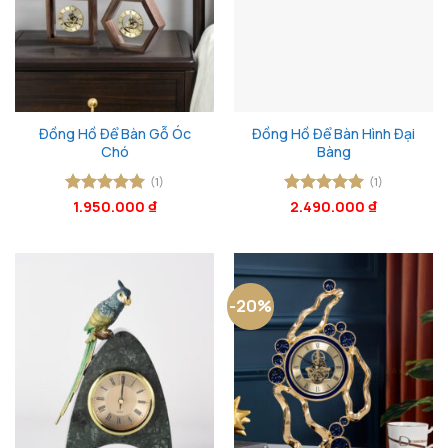
Đồng Hồ Để Bàn Gỗ Óc
Đồng Hồ Để Bàn Hình Đại
Chó
Bàng
(1)
(1)
Được xếp
1.950.000
₫
Được xếp
2.490.000
₫
hạng
5
5
hạng
5
5
sao
sao
-20%