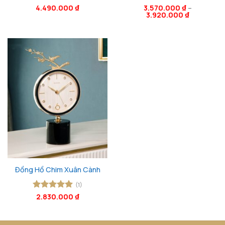
Được xếp
4.490.000
₫
Được xếp
3.570.000
₫
–
3.920.000
₫
hạng
5
5
hạng
5
5
sao
sao
Đồng Hồ Chim Xuân Cành
(1)
Được xếp
2.830.000
₫
hạng
5
5
sao