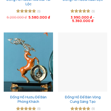
Lộc
(1)
(1)
Giá
Giá
6.200.000
Được xếp
₫
5.580.000
₫
Được xếp
3.990.000
₫
–
gốc
hiện
5.360.000
₫
hạng
5
5
hạng
5
5
là:
tại
sao
sao
6.200.000 ₫.
là:
5.580.000 ₫.
Đồng Hồ Hươu Để Bàn
Đồng Hồ Để Bàn Vòng
Phòng Khách
Cung Sáng Tạo
(1)
(1)