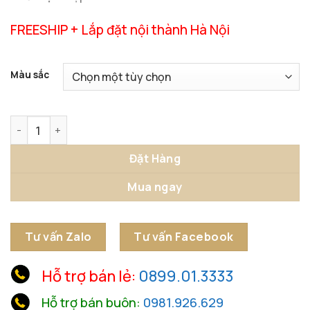
FREESHIP + Lắp đặt nội thành Hà Nội
Màu sắc
Đồng Hồ Để Bàn Thời Khắc Vàng số lượng
Đặt Hàng
Mua ngay
Tư vấn Zalo
Tư vấn Facebook
Hỗ trợ bán lẻ:
0899.01.3333
Hỗ trợ bán buôn:
0981.926.629