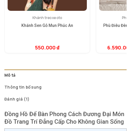
Khánh treo xe oto
Phù đ
Khánh Sen Gỗ Mun Phúc An
Phù Điêu Đèn 
550.000
₫
6.590.00
5.
1
dự
đá
Mô tả
Thông tin bổ sung
Đánh giá (1)
Đồng Hồ Để Bàn Phong Cách Đương Đại Món
Đồ Trang Trí Đẳng Cấp Cho Không Gian Sống