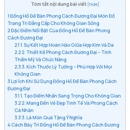
Tóm tắt nội dung bài viết
[
hide
]
1
Đồng Hồ Để Bàn Phong Cách Đương Đại Món Đồ
Trang Trí Đẳng Cấp Cho Không Gian Sống
2
Đặc Điểm Nổi Bật Của Đồng Hồ Để Bàn Phong
Cách Đương Đại
2.1
1. Sự Kết Hợp Hoàn Hảo Giữa Hợp Kim Và Da
2.2
2. Thiết Kế Phong Cách Đương Đại – Tính
Thẩm Mỹ Và Chức Năng
2.3
3. Kích Thước Lý Tưởng – Phù Hợp Với Mọi
Không Gian
3
Lợi Ích Khi Sử Dụng Đồng Hồ Để Bàn Phong Cách
Đương Đại
3.1
1. Tạo Điểm Nhấn Sang Trọng Cho Không Gian
3.2
2. Mang Đến Vẻ Đẹp Tinh Tế Và Phong Cách
Cá Nhân
3.3
3. Là Món Quà Tặng Ý Nghĩa
4
Cách Bày Trí Đồng Hồ Để Bàn Phong Cách Đương