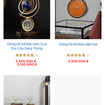
Đồng Hồ Để Bàn Hình Quả
Đồng Hồ Để Bàn Hiện Đại
Địa Cầu Sang Trọng
(1)
(1)
Được xếp
2.450.000
₫
–
Được xếp
2.300.000
₫
3.100.000
₫
hạng
5
5
hạng
5
5
sao
sao