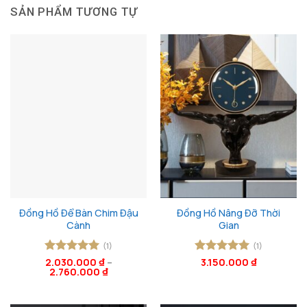
SẢN PHẨM TƯƠNG TỰ
Đồng Hồ Để Bàn Chim Đậu
Đồng Hồ Nâng Đỡ Thời
Cành
Gian
(1)
(1)
Được xếp
2.030.000
₫
–
Được xếp
3.150.000
₫
2.760.000
₫
hạng
5
5
hạng
5
5
sao
sao