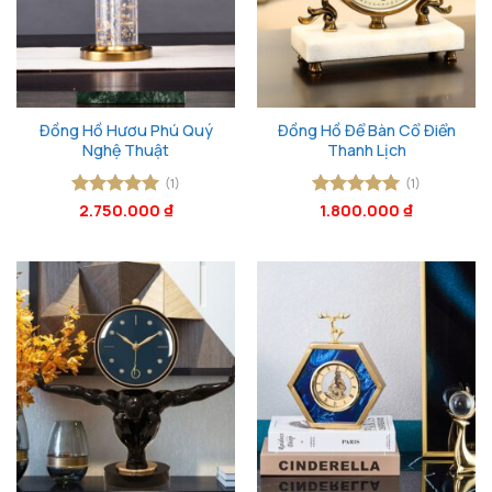
Đồng Hồ Hươu Phú Quý
Đồng Hồ Để Bàn Cổ Điển
Nghệ Thuật
Thanh Lịch
(1)
(1)
Được xếp
2.750.000
₫
Được xếp
1.800.000
₫
hạng
5
5
hạng
5
5
sao
sao