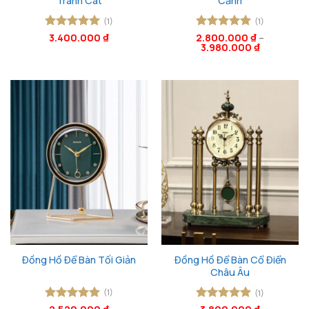
Tranh Cát
Cảnh
(1)
(1)
Được xếp
3.400.000
₫
2.800.000
Được xếp
₫
–
3.980.000
₫
hạng
5
5
hạng
5
5
sao
sao
Đồng Hồ Để Bàn Cổ Điển
Đồng Hồ Để Bàn Tối Giản
Châu Âu
(1)
(1)
Được xếp
Được xếp