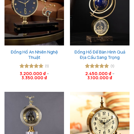
Đồng Hồ An Nhiên Nghệ
Đồng Hồ Để Bàn Hình Quả
Thuật
Địa Cầu Sang Trọng
(1)
(1)
Được xếp
3.200.000
₫
–
Được xếp
2.450.000
₫
–
3.350.000
₫
3.100.000
₫
hạng
5
5
hạng
5
5
sao
sao