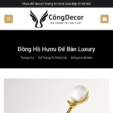
Bỏ
Mua đồ decor trang trí nhà cửa đẹp ở Hà Nội
qua
nội
dung
Đồng Hồ Hươu Để Bàn Luxury
Trang chủ
/
Đồ Trang Trí Nhà Cửa
/
Đồng hồ để bàn