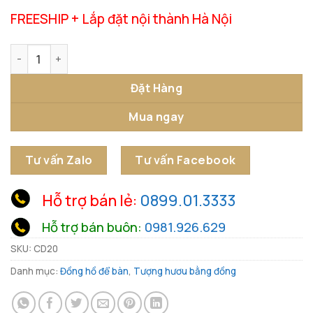
FREESHIP + Lắp đặt nội thành Hà Nội
Đồng Hồ Hươu Để Bàn Luxury số lượng
Đặt Hàng
Mua ngay
Tư vấn Zalo
Tư vấn Facebook
Hỗ trợ bán lẻ:
0899.01.3333
Hỗ trợ bán buôn:
0981.926.629
SKU:
CD20
Danh mục:
Đồng hồ để bàn
,
Tượng hươu bằng đồng