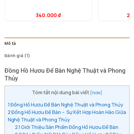
5.
1
dự
340.000
₫
2.
đá
Mô tả
Đánh giá (1)
Đồng Hồ Hươu Để Bàn Nghệ Thuật và Phong
Thủy
Tóm tắt nội dung bài viết
[
hide
]
1
Đồng Hồ Hươu Để Bàn Nghệ Thuật và Phong Thủy
2
Đồng Hồ Hươu Để Bàn – Sự Kết Hợp Hoàn Hảo Giữa
Nghệ Thuật và Phong Thủy
2.1
Giới Thiệu Sản Phẩm Đồng Hồ Hươu Để Bàn