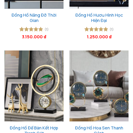
Đồng Hồ Nâng Đỡ Thời
Đồng Hồ Hươu Hình Học
Gian
Hiện Đại
(1)
(1)
Được xếp
3.150.000
₫
Được xếp
1.250.000
₫
hạng
5
5
hạng
5
5
sao
sao
Đồng Hồ Để Bàn Kết Hợp
Đồng Hồ Hoa Sen Thanh