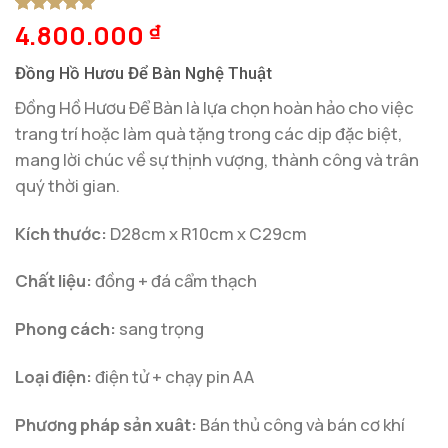
4.800.000
5
1
trên 5
₫
dựa trên
đánh giá
Đồng Hồ Hươu Để Bàn Nghệ Thuật
Đồng Hồ Hươu Để Bàn là lựa chọn hoàn hảo cho việc
trang trí hoặc làm quà tặng trong các dịp đặc biệt,
mang lời chúc về sự thịnh vượng, thành công và trân
quý thời gian.
Kích thước:
D28cm x R10cm x C29cm
Chất liệu:
đồng + đá cẩm thạch
Phong cách:
sang trọng
Loại điện:
điện tử + chạy pin AA
Phương pháp sản xuât:
Bán thủ công và bán cơ khí