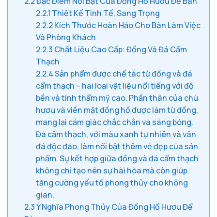
2.2
Đặc Điểm Nổi Bật Của Đồng Hồ Hươu Để Bàn
2.2.1
Thiết Kế Tinh Tế, Sang Trọng
2.2.2
Kích Thước Hoàn Hảo Cho Bàn Làm Việc
Và Phòng Khách
2.2.3
Chất Liệu Cao Cấp: Đồng Và Đá Cẩm
Thạch
2.2.4
Sản phẩm được chế tác từ đồng và đá
cẩm thạch – hai loại vật liệu nổi tiếng với độ
bền và tính thẩm mỹ cao. Phần thân của chú
hươu và viền mặt đồng hồ được làm từ đồng,
mang lại cảm giác chắc chắn và sáng bóng.
Đá cẩm thạch, với màu xanh tự nhiên và vân
đá độc đáo, làm nổi bật thêm vẻ đẹp của sản
phẩm. Sự kết hợp giữa đồng và đá cẩm thạch
không chỉ tạo nên sự hài hòa mà còn giúp
tăng cường yếu tố phong thủy cho không
gian.
2.3
Ý Nghĩa Phong Thủy Của Đồng Hồ Hươu Để