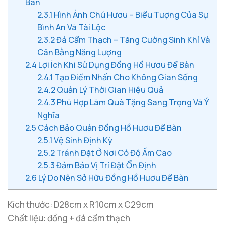
Bàn
2.3.1
Hình Ảnh Chú Hươu – Biểu Tượng Của Sự
Bình An Và Tài Lộc
2.3.2
Đá Cẩm Thạch – Tăng Cường Sinh Khí Và
Cân Bằng Năng Lượng
2.4
Lợi Ích Khi Sử Dụng Đồng Hồ Hươu Để Bàn
2.4.1
Tạo Điểm Nhấn Cho Không Gian Sống
2.4.2
Quản Lý Thời Gian Hiệu Quả
2.4.3
Phù Hợp Làm Quà Tặng Sang Trọng Và Ý
Nghĩa
2.5
Cách Bảo Quản Đồng Hồ Hươu Để Bàn
2.5.1
Vệ Sinh Định Kỳ
2.5.2
Tránh Đặt Ở Nơi Có Độ Ẩm Cao
2.5.3
Đảm Bảo Vị Trí Đặt Ổn Định
2.6
Lý Do Nên Sở Hữu Đồng Hồ Hươu Để Bàn
Kích thước: D28cm x R10cm x C29cm
Chất liệu: đồng + đá cẩm thạch