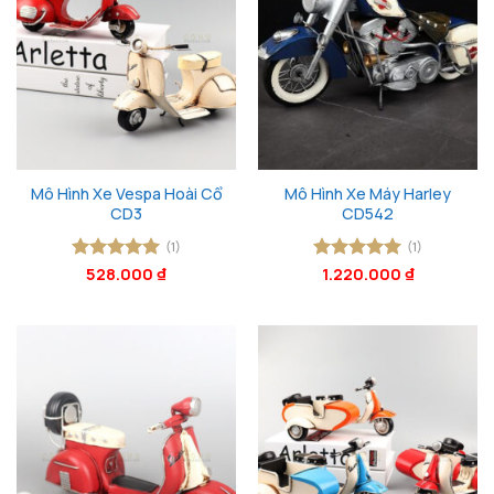
Mô Hình Xe Vespa Hoài Cổ
Mô Hình Xe Máy Harley
CD3
CD542
(1)
(1)
Được xếp
528.000
₫
Được xếp
1.220.000
₫
hạng
5
5
hạng
5
5
sao
sao