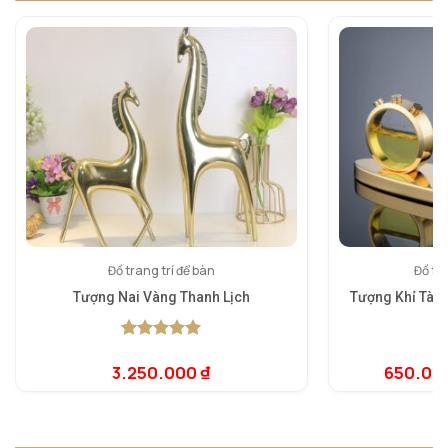
Đồ trang trí để bàn
Đồ tra
Tượng Nai Vàng Thanh Lịch
Tượng Khỉ Tài L
5.00
1
trên 5
5.
1
dựa trên
dự
3.250.000
₫
650.00
đánh giá
đá