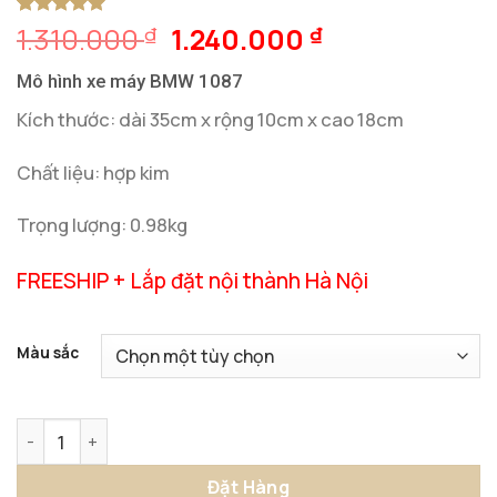
Giá
Giá
1.310.000
1.240.000
5
1
trên 5
₫
₫
dựa trên
gốc
hiện
đánh giá
Mô hình xe máy BMW 1087
là:
tại
1.310.000 ₫.
là:
Kích thước: dài 35cm x rộng 10cm x cao 18cm
1.240.000 ₫.
Chất liệu: hợp kim
Trọng lượng: 0.98kg
FREESHIP + Lắp đặt nội thành Hà Nội
Màu sắc
Mô Hình Xe Máy BMW 1087 số lượng
Đặt Hàng