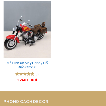
Mô Hình Xe Máy Harley Cổ
Điển CD256
(1)
Được xếp
1.240.000
₫
hạng
5
5
sao
PHONG CÁCH DECOR