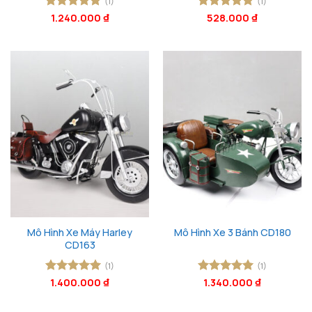
(1)
(1)
Được xếp
1.240.000
₫
Được xếp
528.000
₫
hạng
5
5
hạng
5
5
sao
sao
Mô Hình Xe Máy Harley
Mô Hình Xe 3 Bánh CD180
CD163
(1)
(1)
Được xếp
1.400.000
₫
Được xếp
1.340.000
₫
hạng
5
5
hạng
5
5
sao
sao