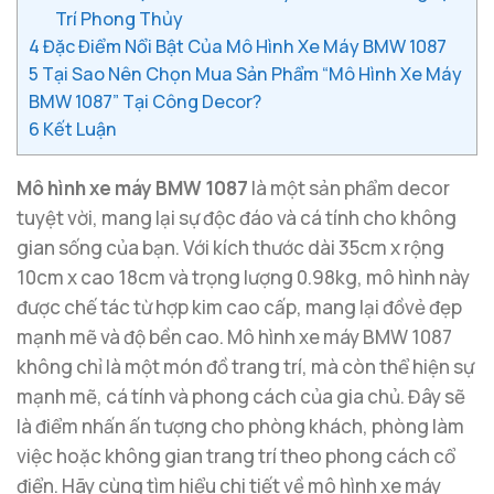
Trí Phong Thủy
4
Đặc Điểm Nổi Bật Của Mô Hình Xe Máy BMW 1087
5
Tại Sao Nên Chọn Mua Sản Phẩm “Mô Hình Xe Máy
BMW 1087” Tại Công Decor?
6
Kết Luận
Mô hình xe máy BMW 1087
là một sản phẩm decor
tuyệt vời, mang lại sự độc đáo và cá tính cho không
gian sống của bạn. Với kích thước dài 35cm x rộng
10cm x cao 18cm và trọng lượng 0.98kg, mô hình này
được chế tác từ hợp kim cao cấp, mang lại đồvẻ đẹp
mạnh mẽ và độ bền cao. Mô hình xe máy BMW 1087
không chỉ là một món đồ trang trí, mà còn thể hiện sự
mạnh mẽ, cá tính và phong cách của gia chủ. Đây sẽ
là điểm nhấn ấn tượng cho phòng khách, phòng làm
việc hoặc không gian trang trí theo phong cách cổ
điển. Hãy cùng tìm hiểu chi tiết về mô hình xe máy