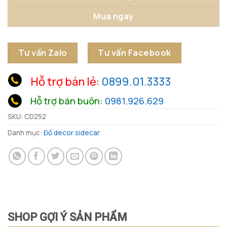
Mua ngay
Tư vấn Zalo
Tư vấn Facebook
Hỗ trợ bán lẻ:
0899.01.3333
Hỗ trợ bán buôn:
0981.926.629
SKU:
CD252
Danh mục:
Đồ decor sidecar
SHOP GỢI Ý SẢN PHẨM