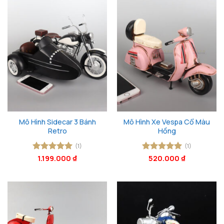
Mô Hình Sidecar 3 Bánh
Mô Hình Xe Vespa Cổ Màu
Retro
Hồng
(1)
(1)
Được xếp
1.199.000
₫
Được xếp
520.000
₫
hạng
5
5
hạng
5
5
sao
sao