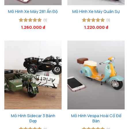
Mô Hình Xe Máy 281 Ấn Độ
Mô Hình Xe Máy Quân Sự
(1)
(1)
Được xếp
1.260.000
₫
Được xếp
1.220.000
₫
hạng
5
5
hạng
5
5
sao
sao
Mô Hình Sidecar 3 Bánh
Mô Hình Vespa Hoài Cổ Để
Đẹp
Bàn