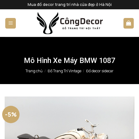
Bỏ
Mua đồ decor trang trí nhà cửa đẹp ở Hà Nội
qua
nội
dung
Mô Hình Xe Máy BMW 1087
Trang chủ
/
Đồ Trang Trí Vintage
/
Đồ decor sidecar
-5%