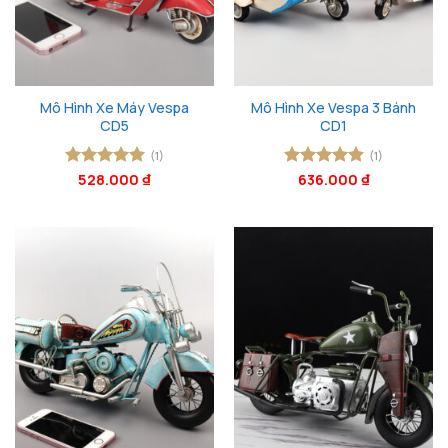
Mô Hình Xe Máy Vespa
Mô Hình Xe Vespa 3 Bánh
CD5
CD1
(1)
(1)
Được xếp
528.000
₫
Được xếp
636.000
₫
hạng
5
5
hạng
5
5
sao
sao