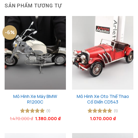
SẢN PHẨM TƯƠNG TỰ
-6%
Mô Hình Xe Máy BMW
Mô Hình Xe Oto Thể Thao
R1200C
Cổ Điển CD543
(1)
(1)
Giá
Giá
1.470.000
Được xếp
₫
1.380.000
₫
Được xếp
1.070.000
₫
gốc
hiện
hạng
5
5
hạng
5
5
là:
tại
sao
sao
1.470.000 ₫.
là:
1.380.000 ₫.