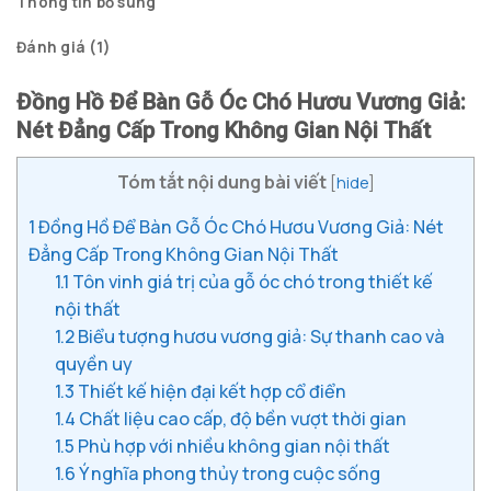
Thông tin bổ sung
Đánh giá (1)
Đồng Hồ Để Bàn Gỗ Óc Chó Hươu Vương Giả:
Nét Đẳng Cấp Trong Không Gian Nội Thất
Tóm tắt nội dung bài viết
[
hide
]
1
Đồng Hồ Để Bàn Gỗ Óc Chó Hươu Vương Giả: Nét
Đẳng Cấp Trong Không Gian Nội Thất
1.1
Tôn vinh giá trị của gỗ óc chó trong thiết kế
nội thất
1.2
Biểu tượng hươu vương giả: Sự thanh cao và
quyền uy
1.3
Thiết kế hiện đại kết hợp cổ điển
1.4
Chất liệu cao cấp, độ bền vượt thời gian
1.5
Phù hợp với nhiều không gian nội thất
1.6
Ý nghĩa phong thủy trong cuộc sống