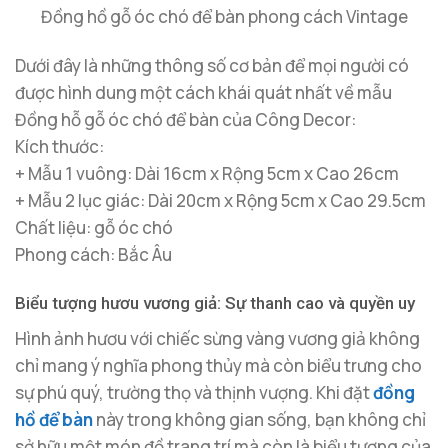
Đồng hồ gỗ óc chó để bàn phong cách Vintage
Dưới đây là những thông số cơ bản để mọi người có
được hình dung một cách khái quát nhất về mẫu
Đồng hỗ gỗ óc chó để bàn của Công Decor:
Kích thước:
+ Mẫu 1 vuông: Dài 16cm x Rộng 5cm x Cao 26cm
+ Mẫu 2 lục giác: Dài 20cm x Rộng 5cm x Cao 29.5cm
Chất liệu: gỗ óc chó
Phong cách: Bắc Âu
Biểu tượng hươu vương giả: Sự thanh cao và quyền uy
Hình ảnh hươu với chiếc sừng vàng vương giả không
chỉ mang ý nghĩa phong thủy mà còn biểu trưng cho
sự phú quý, trường thọ và thịnh vượng. Khi đặt
đồng
hồ để bàn
này trong không gian sống, bạn không chỉ
sở hữu một món đồ trang trí mà còn là biểu tượng của