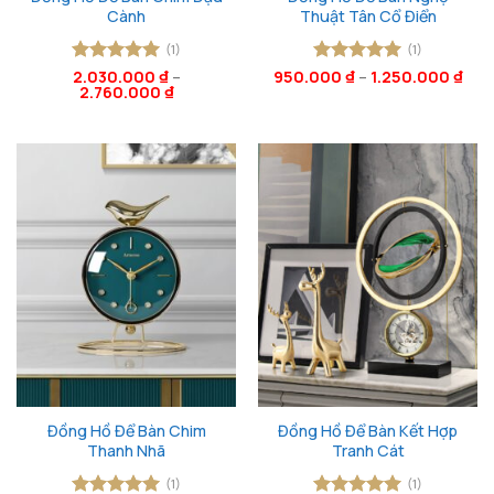
Cành
Thuật Tân Cổ Điển
(1)
(1)
Được xếp
2.030.000
₫
–
950.000
Được xếp
₫
–
1.250.000
₫
2.760.000
₫
hạng
5
5
hạng
5
5
sao
sao
Đồng Hồ Để Bàn Chim
Đồng Hồ Để Bàn Kết Hợp
Thanh Nhã
Tranh Cát
(1)
(1)