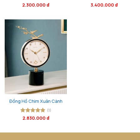
Được xếp
2.300.000
₫
Được xếp
3.400.000
₫
hạng
5
5
hạng
5
5
sao
sao
Đồng Hồ Chim Xuân Cành
(1)
Được xếp
2.830.000
₫
hạng
5
5
sao