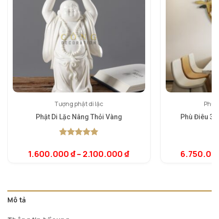
Tượng phật di lặc
Phù đ
Phật Di Lặc Nâng Thỏi Vàng
Phù Điêu 3D
5.00
1
trên 5
5.
1
dựa trên
dự
1.600.000
₫
–
2.100.000
₫
6.750.00
đánh giá
đá
Mô tả