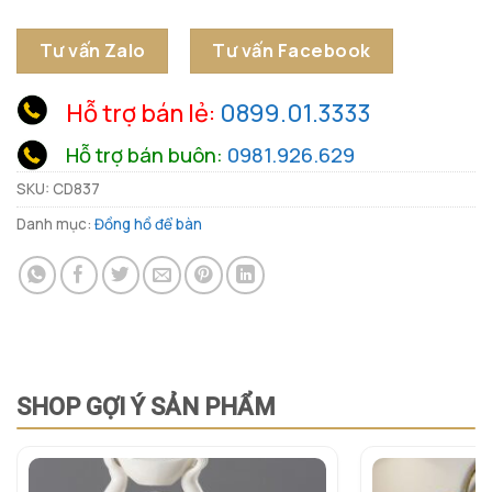
Tư vấn Zalo
Tư vấn Facebook
Hỗ trợ bán lẻ:
0899.01.3333
Hỗ trợ bán buôn:
0981.926.629
SKU:
CD837
Danh mục:
Đồng hồ để bàn
SHOP GỢI Ý SẢN PHẨM