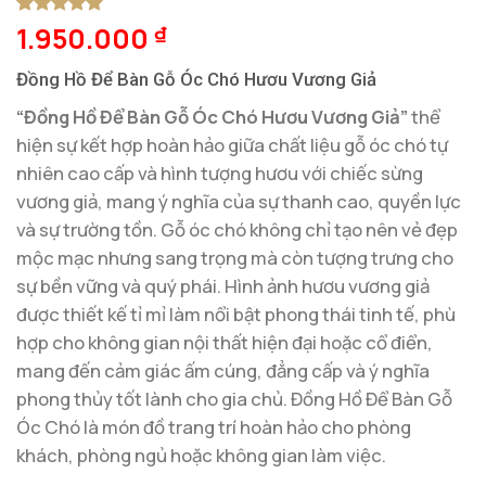
1.950.000
5
1
trên 5
₫
dựa trên
đánh giá
Đồng Hồ Để Bàn Gỗ Óc Chó Hươu Vương Giả
“Đồng Hồ Để Bàn Gỗ Óc Chó Hươu Vương Giả”
thể
hiện sự kết hợp hoàn hảo giữa chất liệu gỗ óc chó tự
nhiên cao cấp và hình tượng hươu với chiếc sừng
vương giả, mang ý nghĩa của sự thanh cao, quyền lực
và sự trường tồn. Gỗ óc chó không chỉ tạo nên vẻ đẹp
mộc mạc nhưng sang trọng mà còn tượng trưng cho
sự bền vững và quý phái. Hình ảnh hươu vương giả
được thiết kế tỉ mỉ làm nổi bật phong thái tinh tế, phù
hợp cho không gian nội thất hiện đại hoặc cổ điển,
mang đến cảm giác ấm cúng, đẳng cấp và ý nghĩa
phong thủy tốt lành cho gia chủ. Đồng Hồ Để Bàn Gỗ
Óc Chó là món đồ trang trí hoàn hảo cho phòng
khách, phòng ngủ hoặc không gian làm việc.