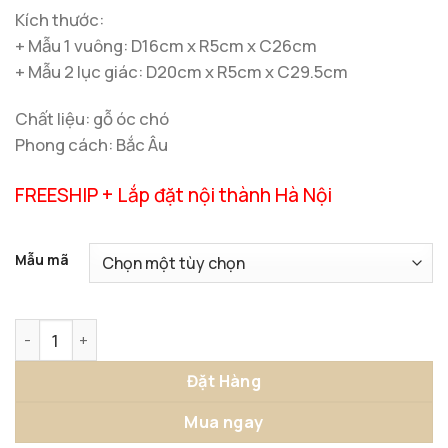
Kích thước:
+ Mẫu 1 vuông: D16cm x R5cm x C26cm
+ Mẫu 2 lục giác: D20cm x R5cm x C29.5cm
Chất liệu: gỗ óc chó
Phong cách: Bắc Âu
FREESHIP + Lắp đặt nội thành Hà Nội
Mẫu mã
Đồng Hồ Để Bàn Gỗ Óc Chó số lượng
Đặt Hàng
Mua ngay