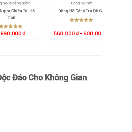
g ngựa bằng đồng
Đồng hồ cát
Ngựa Chiêu Tài Hộ
Đồng Hồ Cát 4 Trụ Đế Gỗ
B
Thần
5.00
1
trên 5
dựa trên
.890.000
₫
560.000
₫
–
600.000
₫
5.00
1
trên 5
đánh giá
dựa trên
đánh giá
Độc Đáo Cho Không Gian