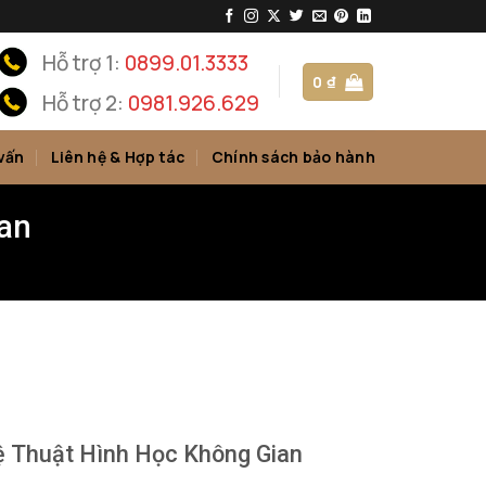
Hỗ trợ 1:
0899.01.3333
0
₫
Hỗ trợ 2:
0981.926.629
vấn
Liên hệ & Hợp tác
Chính sách bảo hành
an
 Thuật Hình Học Không Gian