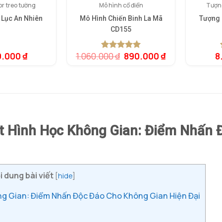
r treo tường
Mô hình cổ điển
Tượn
 Lục An Nhiên
Mô Hình Chiến Binh La Mã
Tượng 
CD155
Giá
Giá
0.000
₫
1.060.000
₫
890.000
₫
8
5.00
1
trên 5
gốc
hiện
dựa trên
là:
tại
đánh giá
1.060.000 ₫.
là:
890.000 ₫.
 Hình Học Không Gian: Điểm Nhấn 
i dung bài viết
[
hide
]
g Gian: Điểm Nhấn Độc Đáo Cho Không Gian Hiện Đại