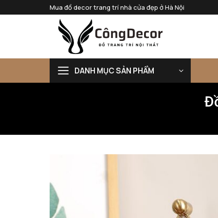
Bỏ
Mua đồ decor trang trí nhà cửa đẹp ở Hà Nội
qua
nội
dung
DANH MỤC SẢN PHẨM
Đ