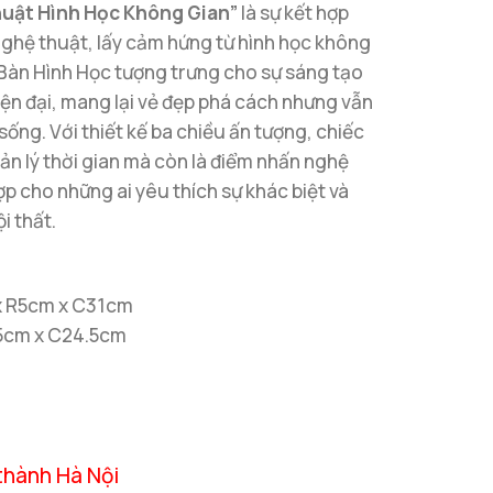
uật Hình Học Không Gian”
là sự kết hợp
nghệ thuật, lấy cảm hứng từ hình học không
Bàn Hình Học tượng trưng cho sự sáng tạo
iện đại, mang lại vẻ đẹp phá cách nhưng vẫn
sống. Với thiết kế ba chiều ấn tượng, chiếc
ản lý thời gian mà còn là điểm nhấn nghệ
p cho những ai yêu thích sự khác biệt và
i thất.
x R5cm x C31cm
R5cm x C24.5cm
thành Hà Nội