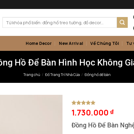
Tìm
kiếm:
Home Decor
New Arrival
Về Chúng Tôi
Tư 
ồng Hồ Để Bàn Hình Học Không Gi
Trang chủ
/
Đồ Trang Trí Nhà Cửa
/
Đồng hồ để bàn
1.730.000
5
1
trên 5
₫
dựa trên
đánh giá
Đồng Hồ Để Bàn Nghệ