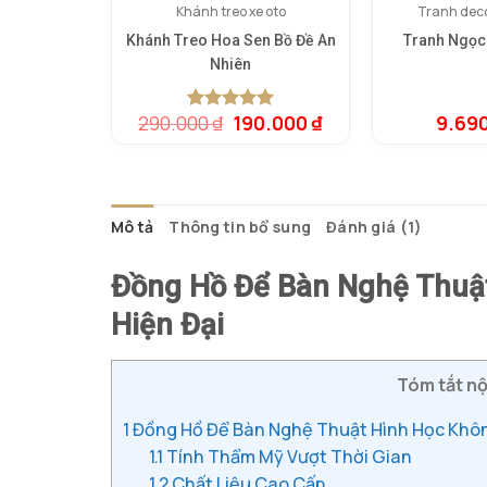
Khánh treo xe oto
Tranh deco
Khánh Treo Hoa Sen Bồ Đề An
Tranh Ngọc
Nhiên
Giá
Giá
290.000
₫
190.000
₫
9.69
5.00
1
trên 5
gốc
hiện
dựa trên
là:
tại
đánh giá
290.000 ₫.
là:
190.000 ₫.
Mô tả
Thông tin bổ sung
Đánh giá (1)
Đồng Hồ Để Bàn Nghệ Thuật
Hiện Đại
Tóm tắt nộ
1
Đồng Hồ Để Bàn Nghệ Thuật Hình Học Khôn
1.1
Tính Thẩm Mỹ Vượt Thời Gian
1.2
Chất Liệu Cao Cấp