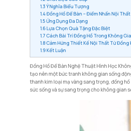
1.3
Ý Nghĩa Biểu Tượng
1.4
Đồng Hồ Để Bàn – Điểm Nhấn Nội Thấ
1.5
Ứng Dụng Đa Dạng
1.6
Lựa Chọn Quà Tặng Đặc Biệt
1.7
Cách Bài Trí Đồng Hồ Trong Không Gi
1.8
Cảm Hứng Thiết Kế Nội Thất Từ Đồng
1.9
Kết Luận
Đồng Hồ Để Bàn Nghệ Thuật Hình Học Không 
tạo nên một bức tranh không gian sống động
thanh kim loại mạ vàng sang trọng, đồng hồ
sức sống và sự sang trọng cho không gian s