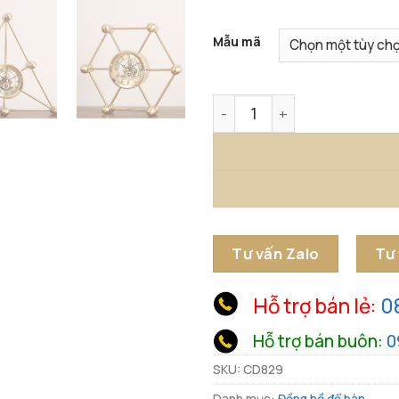
Mẫu mã
Đồng Hồ Để Bàn Hình Học K
Tư vấn Zalo
Tư
Hỗ trợ bán lẻ:
0
Hỗ trợ bán buôn:
0
SKU:
CD829
Danh mục:
Đồng hồ để bàn