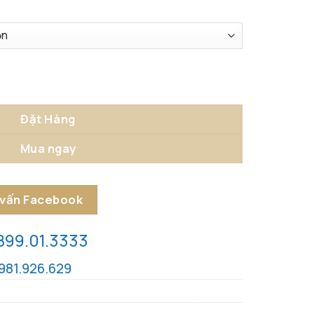
hông Gian số lượng
Đặt Hàng
Mua ngay
 vấn Facebook
899.01.3333
981.926.629