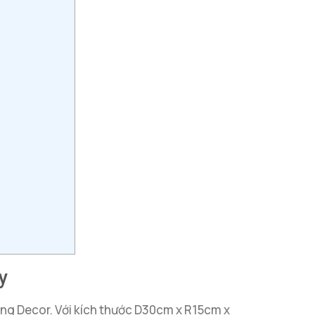
y
g Decor. Với kích thước D30cm x R15cm x