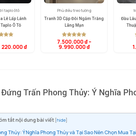
rí taplo ôtô
Phù điêu treo tường
M
a Lê Lấp Lánh
Tranh 3D Cặp Đôi Ngắm Trăng
Đầu Lâ
 Taplo Ô Tô
Lãng Mạn
Thuậ
7.500.000
₫
–
rên 5
5.00
1
trên 5
Giá
Giá
220.000
₫
9.990.000
₫
1
rên
dựa trên
gốc
hiện
giá
đánh giá
là:
tại
320.000 ₫.
là:
220.000 ₫.
ứng Trấn Phong Thủy: Ý Nghĩa Pho
óm tắt nội dung bài viết
[
hide
]
g Thủy: Ý Nghĩa Phong Thủy và Tại Sao Nên Chọn Mua Tạ