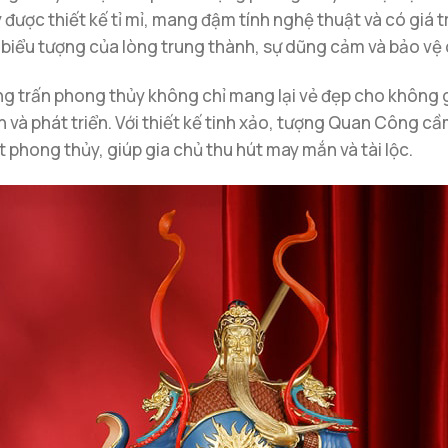
được thiết kế tỉ mỉ, mang đậm tính nghệ thuật và có giá 
, biểu tượng của lòng trung thành, sự dũng cảm và bảo vệ 
g trấn phong thủy không chỉ mang lại vẻ đẹp cho không 
ổn và phát triển. Với thiết kế tinh xảo, tượng Quan Công 
t phong thủy, giúp gia chủ thu hút may mắn và tài lộc.