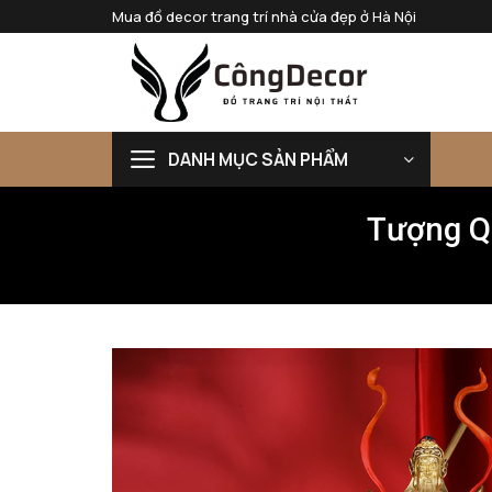
Bỏ
Mua đồ decor trang trí nhà cửa đẹp ở Hà Nội
qua
nội
dung
DANH MỤC SẢN PHẨM
Tượng Q