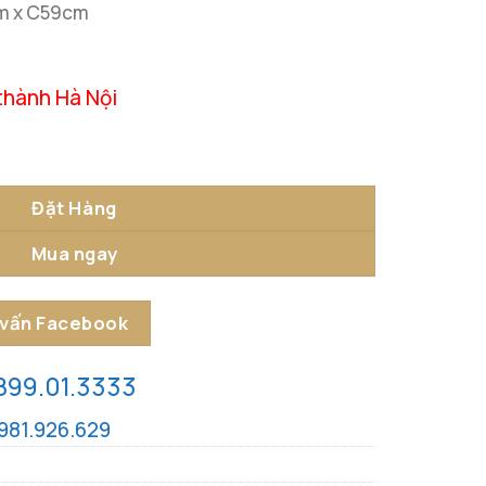
cm x C59cm
thành Hà Nội
Đứng Trấn Phong Thủy số lượng
Đặt Hàng
Mua ngay
 vấn Facebook
899.01.3333
981.926.629