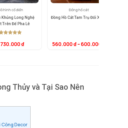
ô hình cổ điển
Đồng hồ cát
u Khủng Long Nghệ
Đồng Hồ Cát Tam Trụ Đối Xứng
Bộ B
t Trên Đế Pha Lê
5.00
1
trên 5
.730.000
₫
560.000
₫
–
600.000
₫
dựa trên
đánh giá
ng Thủy và Tại Sao Nên
i Công Decor