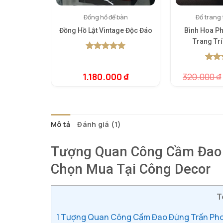
Đồng hồ để bàn
Đồ trang t
Đồng Hồ Lật Vintage Độc Đáo
Bình Hoa Ph
Trang Trí
5.00
1
trên 5
dựa trên
5.00
1
t
đánh giá
1.180.000
₫
320.000
₫
dựa t
đánh 
Mô tả
Đánh giá (1)
Tượng Quan Công Cầm Đao Đ
Chọn Mua Tại Công Decor
T
1
Tượng Quan Công Cầm Đao Đứng Trấn Phon