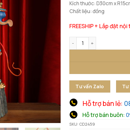
Kích thước: D30cm x R15
Chất liệu: đồng
FREESHIP + Lắp đặt nội 
Tượng Quan Công Cầm Đao 
Tư vấn Zalo
Tư
Hỗ trợ bán lẻ:
0
Hỗ trợ bán buôn:
0
SKU:
CD2459