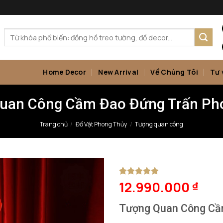
Tìm
kiếm:
Home Decor
New Arrival
Về Chúng Tôi
Tư 
uan Công Cầm Đao Đứng Trấn Ph
Trang chủ
/
Đồ Vật Phong Thủy
/
Tượng quan công
12.990.000
5
1
trên 5
₫
dựa trên
đánh giá
Tượng Quan Công Cầ