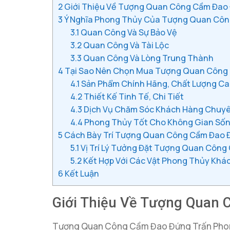
2
Giới Thiệu Về Tượng Quan Công Cầm Đao
3
Ý Nghĩa Phong Thủy Của Tượng Quan Côn
3.1
Quan Công Và Sự Bảo Vệ
3.2
Quan Công Và Tài Lộc
3.3
Quan Công Và Lòng Trung Thành
4
Tại Sao Nên Chọn Mua Tượng Quan Công 
4.1
Sản Phẩm Chính Hãng, Chất Lượng C
4.2
Thiết Kế Tinh Tế, Chi Tiết
4.3
Dịch Vụ Chăm Sóc Khách Hàng Chuyê
4.4
Phong Thủy Tốt Cho Không Gian Số
5
Cách Bày Trí Tượng Quan Công Cầm Đao 
5.1
Vị Trí Lý Tưởng Đặt Tượng Quan Côn
5.2
Kết Hợp Với Các Vật Phong Thủy Khá
6
Kết Luận
Giới Thiệu Về Tượng Quan
Tượng Quan Công Cầm Đao Đứng Trấn Phong 