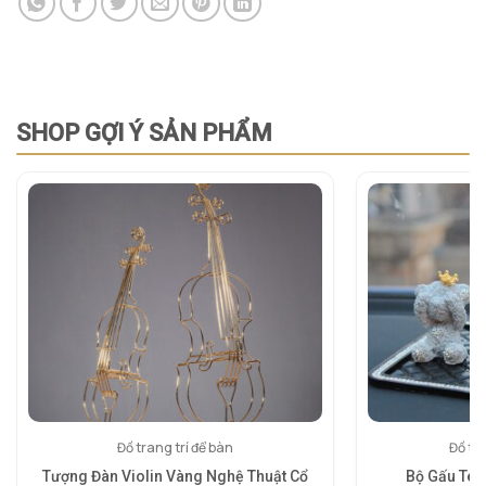
SHOP GỢI Ý SẢN PHẨM
Đồ trang trí để bàn
Đồ tra
Tượng Đàn Violin Vàng Nghệ Thuật Cổ
Bộ Gấu Ted