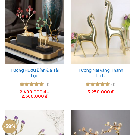
Tượng Hươu Đính Đá Tài
Tượng Nai Vàng Thanh
Lộc
Lịch
(1)
(1)
2.400.000
Được xếp
₫
–
Được xếp
3.250.000
₫
2.680.000
₫
hạng
5
5
hạng
5
5
sao
sao
-38%