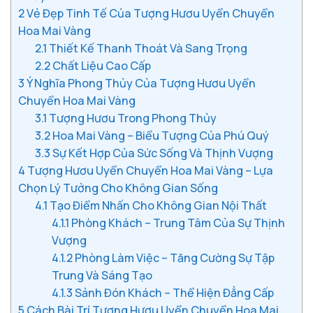
2
Vẻ Đẹp Tinh Tế Của Tượng Hươu Uyển Chuyển
Hoa Mai Vàng
2.1
Thiết Kế Thanh Thoát Và Sang Trọng
2.2
Chất Liệu Cao Cấp
3
Ý Nghĩa Phong Thủy Của Tượng Hươu Uyển
Chuyển Hoa Mai Vàng
3.1
Tượng Hươu Trong Phong Thủy
3.2
Hoa Mai Vàng – Biểu Tượng Của Phú Quý
3.3
Sự Kết Hợp Của Sức Sống Và Thịnh Vượng
4
Tượng Hươu Uyển Chuyển Hoa Mai Vàng – Lựa
Chọn Lý Tưởng Cho Không Gian Sống
4.1
Tạo Điểm Nhấn Cho Không Gian Nội Thất
4.1.1
Phòng Khách – Trung Tâm Của Sự Thịnh
Vượng
4.1.2
Phòng Làm Việc – Tăng Cường Sự Tập
Trung Và Sáng Tạo
4.1.3
Sảnh Đón Khách – Thể Hiện Đẳng Cấp
5
Cách Bài Trí Tượng Hươu Uyển Chuyển Hoa Mai