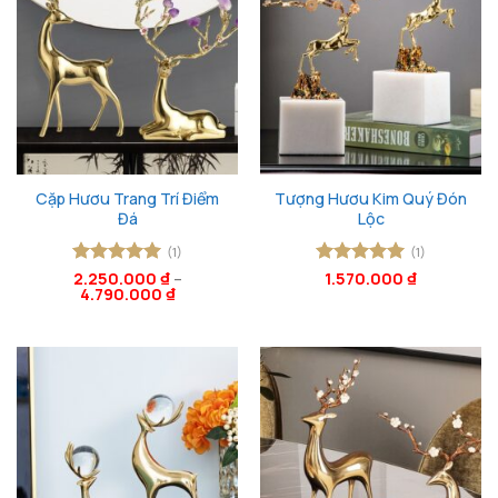
Cặp Hươu Trang Trí Điểm
Tượng Hươu Kim Quý Đón
Đá
Lộc
(1)
(1)
Được xếp
2.250.000
₫
–
Được xếp
1.570.000
₫
4.790.000
₫
hạng
5
5
hạng
5
5
sao
sao