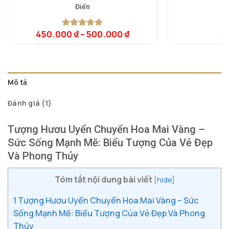
Điển
5.
1
dự
450.000
₫
–
500.000
₫
3
5.00
1
trên 5
đá
dựa trên
đánh giá
Mô tả
Đánh giá (1)
Tượng Hươu Uyển Chuyển Hoa Mai Vàng –
Sức Sống Mạnh Mẽ: Biểu Tượng Của Vẻ Đẹp
Và Phong Thủy
Tóm tắt nội dung bài viết
[
hide
]
1
Tượng Hươu Uyển Chuyển Hoa Mai Vàng – Sức
Sống Mạnh Mẽ: Biểu Tượng Của Vẻ Đẹp Và Phong
Thủy