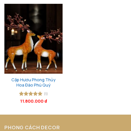
Cặp Hươu Phong Thủy
Hoa Đào Phú Quý
(1)
Được xếp
11.800.000
₫
hạng
5
5
sao
PHONG CÁCH DECOR