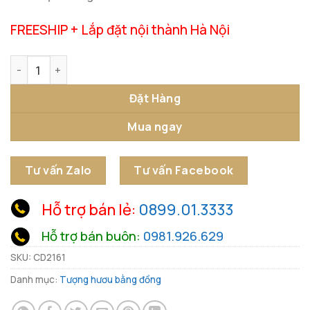
FREESHIP + Lắp đặt nội thành Hà Nội
Tượng Hươu Uyển Chuyển Hoa Mai Vàng số lượng
Đặt Hàng
Mua ngay
Tư vấn Zalo
Tư vấn Facebook
Hỗ trợ bán lẻ:
0899.01.3333
Hỗ trợ bán buôn:
0981.926.629
SKU:
CD2161
Danh mục:
Tượng hươu bằng đồng