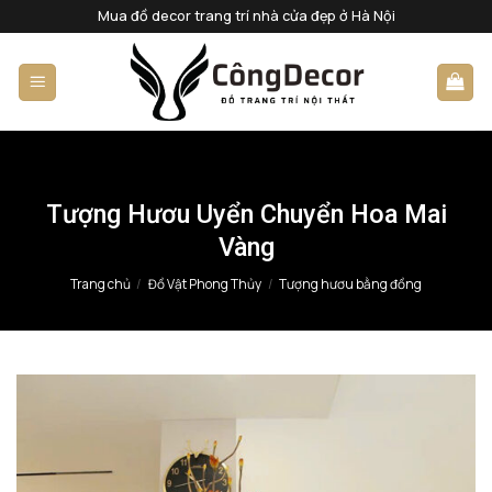
Bỏ
Mua đồ decor trang trí nhà cửa đẹp ở Hà Nội
qua
nội
dung
Tượng Hươu Uyển Chuyển Hoa Mai
Vàng
Trang chủ
/
Đồ Vật Phong Thủy
/
Tượng hươu bằng đồng