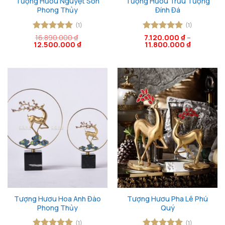
Tượng Hươu Nguyệt Sơn
Tượng Hươu Trừu Tượng
Phong Thủy
Đính Đá
(1)
(1)
Được xếp
16.890.000
₫
Được xếp
7.120.000
₫
–
Giá
Giá
12.500.000
₫
11.800.000
₫
hạng
5
5
hạng
5
5
gốc
hiện
sao
sao
là:
tại
16.890.000 ₫.
là:
12.500.000 ₫.
Tượng Hươu Hoa Anh Đào
Tượng Hươu Pha Lê Phú
Phong Thủy
Quý
(1)
(1)