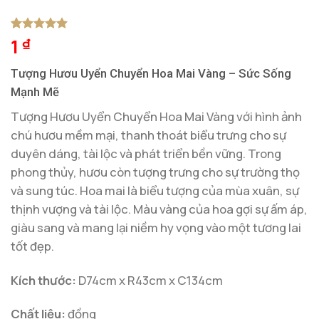
1
5
1
trên 5
₫
dựa trên
đánh giá
Tượng Hươu Uyển Chuyển Hoa Mai Vàng – Sức Sống
Mạnh Mẽ
Tượng Hươu Uyển Chuyển Hoa Mai Vàng với hình ảnh
chú hươu mềm mại, thanh thoát biểu trưng cho sự
duyên dáng, tài lộc và phát triển bền vững. Trong
phong thủy, hươu còn tượng trưng cho sự trường thọ
và sung túc. Hoa mai là biểu tượng của mùa xuân, sự
thịnh vượng và tài lộc. Màu vàng của hoa gợi sự ấm áp,
giàu sang và mang lại niềm hy vọng vào một tương lai
tốt đẹp.
Kích thước:
D74cm x R43cm x C134cm
Chất liệu:
đồng