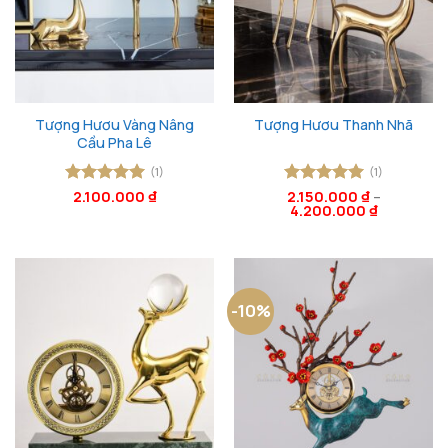
Tượng Hươu Vàng Nâng
Tượng Hươu Thanh Nhã
Cầu Pha Lê
(1)
(1)
Được xếp
2.100.000
₫
Được xếp
2.150.000
₫
–
4.200.000
₫
hạng
5
5
hạng
5
5
sao
sao
-10%