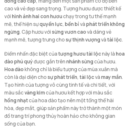
đồng cao cấp
, mang đến một sản phẩm có độ bền
cao và vẻ đẹp sang trọng. Tượng hươu được thiết kế
với
hình ảnh hai con hươu
chạy trong tư thế mạnh
mẽ, thể hiện sự
quyền lực
,
bền bỉ
và
phát triển không
ngừng
. Cặp hươu với
sừng vươn cao
và dáng vẻ
mạnh mẽ, tượng trưng cho
sự thịnh vượng
và
tài lộc
.
Điểm nhấn đặc biệt của
tượng hươu tài lộc
này là
hoa
đào phú quý
được gắn trên
nhánh sừng
của hươu.
Hoa đào
không chỉ là biểu tượng của mùa xuân mà
còn là đại diện cho
sự phát triển
,
tài lộc
và
may mắn
.
Tạo hình của tượng vô cùng tinh tế và chi tiết, với
màu sắc
vàng kim
của hươu kết hợp với màu sắc
hồng nhạt
của hoa đào tạo nên một tổng thể hài
hòa, đẹp mắt, giúp sản phẩm này trở thành một món
đồ trang trí phong thủy hoàn hảo cho không gian
sống của bạn.