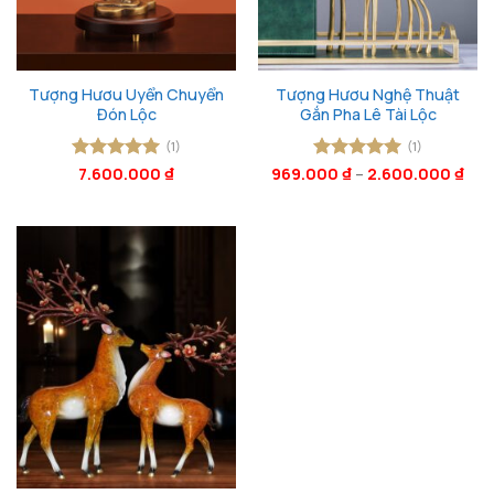
Tượng Hươu Uyển Chuyển
Tượng Hươu Nghệ Thuật
Đón Lộc
Gắn Pha Lê Tài Lộc
(1)
(1)
Được xếp
7.600.000
₫
969.000
Được xếp
₫
–
2.600.000
₫
hạng
5
5
hạng
5
5
sao
sao