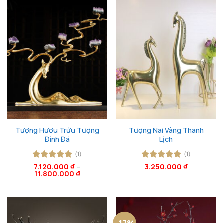
Tượng Hươu Trừu Tượng
Tượng Nai Vàng Thanh
Đính Đá
Lịch
(1)
(1)
Được xếp
7.120.000
₫
–
Được xếp
3.250.000
₫
11.800.000
₫
hạng
5
5
hạng
5
5
sao
sao
-17%