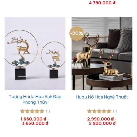
4.790.000
₫
hạng
5
5
hạng
5
5
sao
sao
-20%
Tượng Hươu Hoa Anh Đào
Hươu Nở Hoa Nghệ Thuật
Phong Thủy
(1)
(1)
Được xếp
1.660.000
₫
–
Được xếp
2.990.000
₫
–
3.650.000
₫
5.900.000
₫
hạng
5
5
hạng
5
5
sao
sao