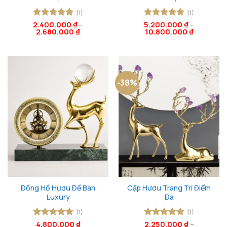
(1)
(1)
2.400.000
Được xếp
₫
–
5.200.000
Được xếp
₫
–
2.680.000
₫
10.800.000
₫
hạng
5
5
hạng
5
5
sao
sao
-38%
Đồng Hồ Hươu Để Bàn
Cặp Hươu Trang Trí Điểm
Luxury
Đá
(1)
(1)
Được xếp
4.800.000
₫
Được xếp
2.250.000
₫
–