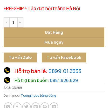
FREESHIP + Lắp đặt nội thành Hà Nội
Đôi Hươu Hoa Đào Phong Thủy số lượng
Đặt Hàng
Mua ngay
Tư vấn Zalo
Tư vấn Facebook
Hỗ trợ bán lẻ:
0899.01.3333
Hỗ trợ bán buôn:
0981.926.629
SKU:
CD269
Danh mục:
Tượng hươu bằng đồng