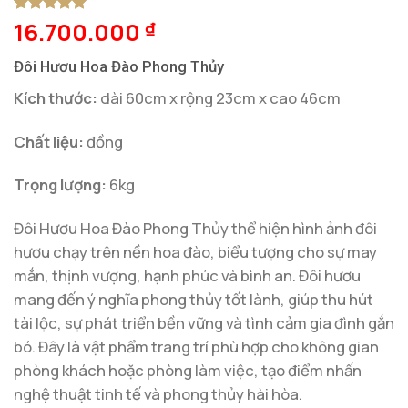
16.700.000
5
1
trên 5
₫
dựa trên
đánh giá
Đôi Hươu Hoa Đào Phong Thủy
Kích thước:
dài 60cm x rộng 23cm x cao 46cm
Chất liệu:
đồng
Trọng lượng:
6kg
Đôi Hươu Hoa Đào Phong Thủy thể hiện hình ảnh đôi
hươu chạy trên nền hoa đào, biểu tượng cho sự may
mắn, thịnh vượng, hạnh phúc và bình an. Đôi hươu
mang đến ý nghĩa phong thủy tốt lành, giúp thu hút
tài lộc, sự phát triển bền vững và tình cảm gia đình gắn
bó. Đây là vật phẩm trang trí phù hợp cho không gian
phòng khách hoặc phòng làm việc, tạo điểm nhấn
nghệ thuật tinh tế và phong thủy hài hòa.