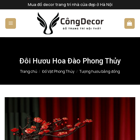
Bỏ
Mua đồ decor trang trí nhà cửa đẹp ở Hà Nội
qua
nội
dung
Đôi Hươu Hoa Đào Phong Thủy
Trang chủ
/
Đồ Vật Phong Thủy
/
Tượng hươu bằng đồng