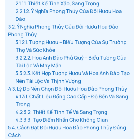
2.1
1.1. Thiết Kế Tinh Xảo, Sang Trọng
2.2
1.2. Ý Nghĩa Phong Thủy Của Đôi Hươu Hoa
Đào
3
2. Ý Nghĩa Phong Thủy Của Đôi Hươu Hoa Đào
Phong Thủy
3.1
2.1. Tượng Hươu – Biểu Tượng Của Sự Trường
Thọ Và Sức Khỏe
3.2
2.2. Hoa Anh Đào Phú Quý – Biểu Tượng Của
Tài Lộc Và May Mắn
3.3
2.3. Kết Hợp Tượng Hươu Và Hoa Anh Đào Tạo
Nên Tài Lộc Và Thịnh Vượng
4
3. Lý Do Nên Chọn Đôi Hươu Hoa Đào Phong Thủy
4.1
3.1. Chất Liệu Đồng Cao Cấp – Độ Bền Và Sang
Trọng
4.2
3.2. Thiết Kế Tinh Tế Và Sang Trọng
4.3
3.3. Tạo Điểm Nhấn Cho Không Gian
5
4. Cách Đặt Đôi Hươu Hoa Đào Phong Thủy Đúng
Cách