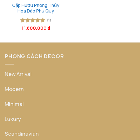
Cặp Hươu Phong Thủy
Hoa Đào Phú Quý
(1)
Được xếp
11.800.000
₫
hạng
5
5
sao
PHONG CÁCH DECOR
New Arrival
Modern
Minimal
Luxury
Scandinavian