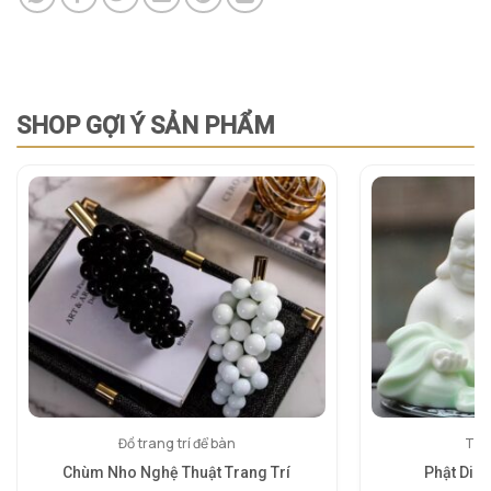
SHOP GỢI Ý SẢN PHẨM
Đồ trang trí để bàn
Tượn
Chùm Nho Nghệ Thuật Trang Trí
Phật Di 