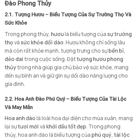
Đào Phong Thủy
2.1. Tượng Hươu – Biểu Tượng Của Sự Trường Thọ Và
Sức Khỏe
Trong phong thủy,
hươu
là biểu tượng của
sự trường
thọ
và
sức khỏe dồi dào
. Hươu không chỉ sống lâu
mà còn rất khỏe mạnh, tượng trưng cho sự
bền bỉ
,
dẻo dai
trong cuộc sống. Đặt
tượng hươu phong
thủy
trong nhà giúp gia chủ bảo vệ sức khỏe, mang
đến sự bình an và giữ gìn sự dồi dào năng lượng cho
gia đình.
2.2. Hoa Anh Đào Phú Quý – Biểu Tượng Của Tài Lộc
Và May Mắn
Hoa anh đào
là loài hoa đại diện cho mùa xuân, mang
lại sự
tươi mới
và
khởi đầu tốt đẹp
. Trong phong
thủy, hoa anh đào là biểu tượng của
phú quý
,
tài lộc