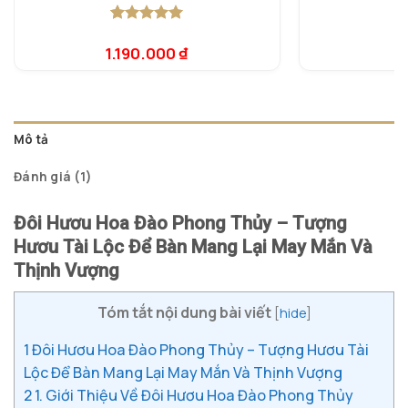
5.00
1
trên 5
5.
1
dựa trên
dự
1.190.000
₫
9
đánh giá
đá
Mô tả
Đánh giá (1)
Đôi Hươu Hoa Đào Phong Thủy – Tượng
Hươu Tài Lộc Để Bàn Mang Lại May Mắn Và
Thịnh Vượng
Tóm tắt nội dung bài viết
[
hide
]
1
Đôi Hươu Hoa Đào Phong Thủy – Tượng Hươu Tài
Lộc Để Bàn Mang Lại May Mắn Và Thịnh Vượng
2
1. Giới Thiệu Về Đôi Hươu Hoa Đào Phong Thủy