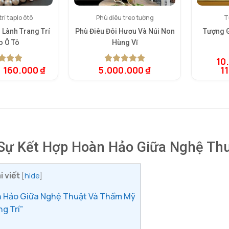
rí taplo ôtô
Phù điêu treo tường
T
 Lành Trang Trí
Phù Điêu Đôi Hươu Và Núi Non
Tượng G
o Ô Tô
Hùng Vĩ
10
Giá
Giá
160.000
₫
5.000.000
₫
1
rên 5
5.00
1
trên 5
gốc
hiện
rên
dựa trên
là:
tại
giá
đánh giá
260.000 ₫.
là:
160.000 ₫.
– Sự Kết Hợp Hoàn Hảo Giữa Nghệ T
i viết
[
hide
]
àn Hảo Giữa Nghệ Thuật Và Thẩm Mỹ
g Trí”