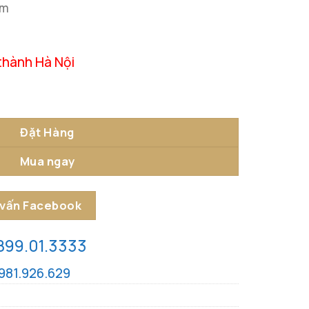
cm
thành Hà Nội
 lượng
Đặt Hàng
Mua ngay
 vấn Facebook
899.01.3333
981.926.629