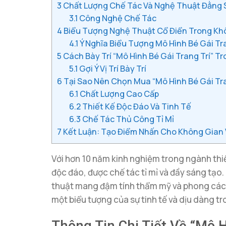
3
Chất Lượng Chế Tác Và Nghệ Thuật Đằng S
3.1
Công Nghệ Chế Tác
4
Biểu Tượng Nghệ Thuật Cổ Điển Trong Khô
4.1
Ý Nghĩa Biểu Tượng Mô Hình Bé Gái Tra
5
Cách Bày Trí “Mô Hình Bé Gái Trang Trí” 
5.1
Gợi Ý Vị Trí Bày Trí
6
Tại Sao Nên Chọn Mua “Mô Hình Bé Gái Tra
6.1
Chất Lượng Cao Cấp
6.2
Thiết Kế Độc Đáo Và Tinh Tế
6.3
Chế Tác Thủ Công Tỉ Mỉ
7
Kết Luận: Tạo Điểm Nhấn Cho Không Gian V
Với hơn 10 năm kinh nghiệm trong ngành thiế
độc đáo, được chế tác tỉ mỉ và đầy sáng tạo
thuật mang đậm tính thẩm mỹ và phong cách 
một biểu tượng của sự tinh tế và dịu dàng t