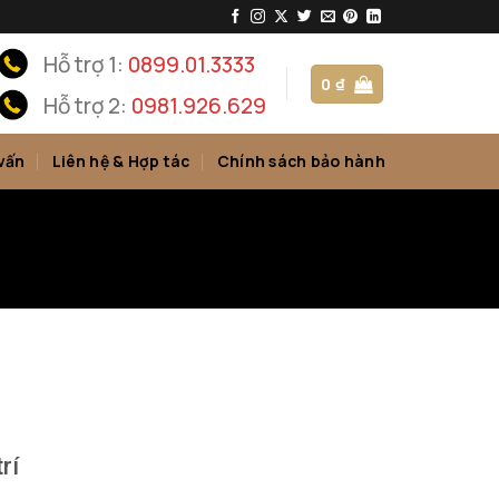
Hỗ trợ 1:
0899.01.3333
0
₫
Hỗ trợ 2:
0981.926.629
vấn
Liên hệ & Hợp tác
Chính sách bảo hành
rí