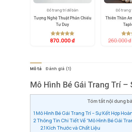
Đồ trang trí để bàn
Đồ trang t
Tượng Nghệ Thuật Phản Chiếu
Thiên Thần An
Tư Duy
Tapl
870.000
₫
260.000
₫
5.00
1
trên 5
5.00
1
t
dựa trên
dựa t
đánh giá
đánh 
Mô tả
Đánh giá (1)
Mô Hình Bé Gái Trang Trí 
Tóm tắt nội dung bà
1
Mô Hình Bé Gái Trang Trí – Sự Kết Hợp Ho
2
Thông Tin Chi Tiết Về “Mô Hình Bé Gái Tran
2.1
Kích Thước và Chất Liệu