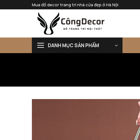
Bỏ
Mua đồ decor trang trí nhà cửa đẹp ở Hà Nội
qua
nội
dung
DANH MỤC SẢN PHẨM