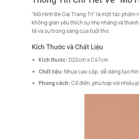
Thông Tin Chi Tiết Về “Mô H
“Mô Hình Bé Gái Trang Trí” là một tác phẩm 
không gian yêu thích sự nhẹ nhàng và thanh
tế và sự trong sáng của tuổi thơ.
Kích Thước và Chất Liệu
Kích thước:
D22cm x C47cm
Chất liệu:
Nhựa cao cấp, dễ dàng tạo hình 
Phong cách:
Cổ điển, phù hợp với nhiều p