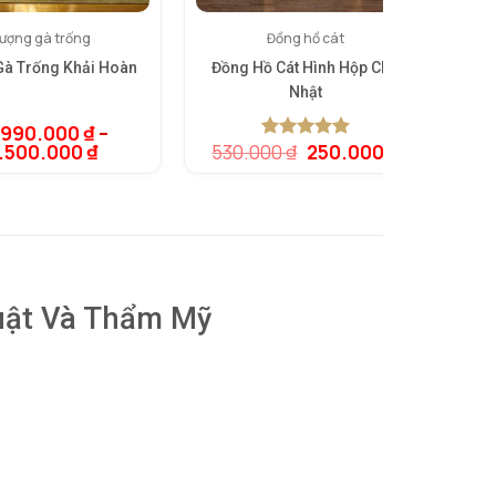
ượng gà trống
Đồng hồ cát
à Trống Khải Hoàn
Đồng Hồ Cát Hình Hộp Chữ
B
Nhật
.990.000
₫
–
Giá
Giá
1.500.000
₫
530.000
₫
250.000
₫
5.00
1
trên 5
gốc
hiện
dựa trên
là:
tại
đánh giá
530.000 ₫.
là:
250.000 ₫
huật Và Thẩm Mỹ