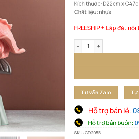
Kích thước: D22cm x C47
Chất liệu: nhựa
FREESHIP + Lắp đặt nội 
Mô Hình Bé Gái Trang Trí số
Tư vấn Zalo
Tư
Hỗ trợ bán lẻ:
0
Hỗ trợ bán buôn:
0
SKU:
CD2055