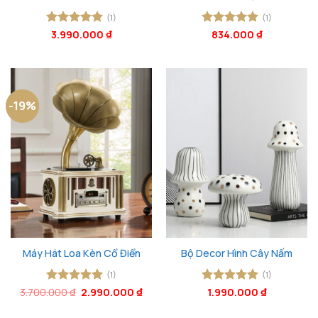
(1)
(1)
Được xếp
3.990.000
₫
Được xếp
834.000
₫
hạng
5
5
hạng
5
5
sao
sao
-19%
Máy Hát Loa Kèn Cổ Điển
Bộ Decor Hình Cây Nấm
(1)
(1)
Giá
Giá
3.700.000
Được xếp
₫
2.990.000
₫
Được xếp
1.990.000
₫
gốc
hiện
hạng
5
5
hạng
5
5
là:
tại
sao
sao