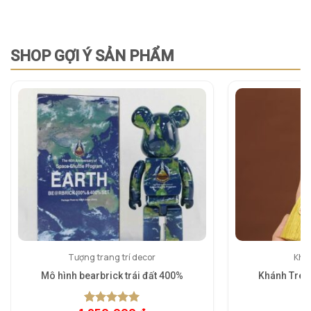
SHOP GỢI Ý SẢN PHẨM
Tượng trang trí decor
Khán
Mô hình bearbrick trái đất 400%
Khánh Treo