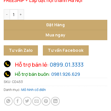
FREESHIP + Lắp đặt nội thành Hà Nội
Mô Hình Điện Thoại Cổ Điển số lượng
Đặt Hàng
Mua ngay
Tư vấn Zalo
Tư vấn Facebook
Hỗ trợ bán lẻ:
0899.01.3333
Hỗ trợ bán buôn:
0981.926.629
SKU:
CD453
Danh mục:
Mô hình cổ điển