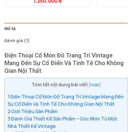
1.250.000
₫
3
5.00
1
trên 5
dựa trên
đánh giá
Mô tả
Đánh giá (1)
Điện Thoại Cổ Món Đồ Trang Trí Vintage
Mang Đến Sự Cổ Điển Và Tinh Tế Cho Không
Gian Nội Thất
Tóm tắt nội dung bài viết
[
hide
]
1
Điện Thoại Cổ Món Đồ Trang Trí Vintage Mang Đến
Sự Cổ Điển Và Tinh Tế Cho Không Gian Nội Thất
2
Giới Thiệu Sản Phẩm
3
Đánh Giá Thiết Kế Sản Phẩm – Góc Nhìn Từ Một
Nhà Thiết Kế Vintage