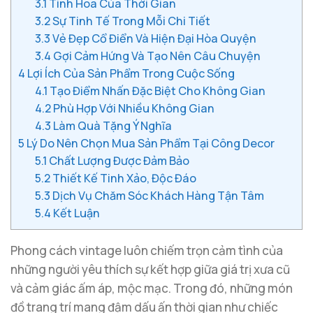
3.1
Tinh Hoa Của Thời Gian
3.2
Sự Tinh Tế Trong Mỗi Chi Tiết
3.3
Vẻ Đẹp Cổ Điển Và Hiện Đại Hòa Quyện
3.4
Gợi Cảm Hứng Và Tạo Nên Câu Chuyện
4
Lợi Ích Của Sản Phẩm Trong Cuộc Sống
4.1
Tạo Điểm Nhấn Đặc Biệt Cho Không Gian
4.2
Phù Hợp Với Nhiều Không Gian
4.3
Làm Quà Tặng Ý Nghĩa
5
Lý Do Nên Chọn Mua Sản Phẩm Tại Công Decor
5.1
Chất Lượng Được Đảm Bảo
5.2
Thiết Kế Tinh Xảo, Độc Đáo
5.3
Dịch Vụ Chăm Sóc Khách Hàng Tận Tâm
5.4
Kết Luận
Phong cách vintage luôn chiếm trọn cảm tình của
những người yêu thích sự kết hợp giữa giá trị xưa cũ
và cảm giác ấm áp, mộc mạc. Trong đó, những món
đồ trang trí mang đậm dấu ấn thời gian như chiếc