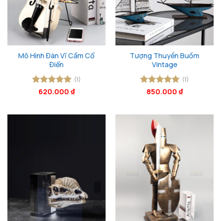
Mô Hình Đàn Vĩ Cầm Cổ
Tượng Thuyền Buồm
Điển
Vintage
(1)
(1)
Được xếp
620.000
₫
Được xếp
850.000
₫
hạng
5
5
hạng
5
5
sao
sao