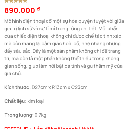
890.000
5
1
trên 5
₫
dựa trên
đánh giá
Mô hình điện thoại cổ một sự hòa quyện tuyệt vời giữa
giá trị lịch sử và sự tỉ mỉ trong từng chi tiết. Mỗi phần
của chiếc điện thoại không chỉ được chế tác tinh xảo
mà còn mang lại cảm giác hoài cổ, nhẹ nhàng nhưng
đầy sâu sắc. Đây là một sản phẩm không chỉ để trang
trí, mà còn là một phần không thể thiếu trong không
gian sống, giúp làm nổi bật cá tính và gu thẩm mỹ của
gia chủ.
Kích thước:
D27cm x R13cm x C23cm
Chất liệu:
kim loại
Trọng lượng:
0.7kg