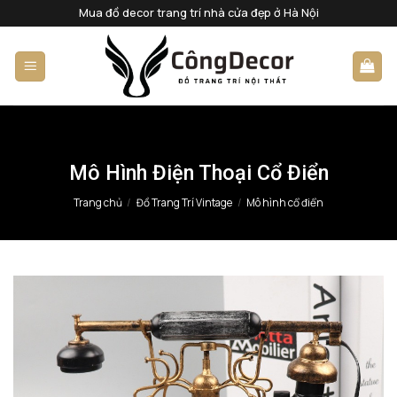
Bỏ
Mua đồ decor trang trí nhà cửa đẹp ở Hà Nội
qua
nội
dung
Mô Hình Điện Thoại Cổ Điển
Trang chủ
/
Đồ Trang Trí Vintage
/
Mô hình cổ điển