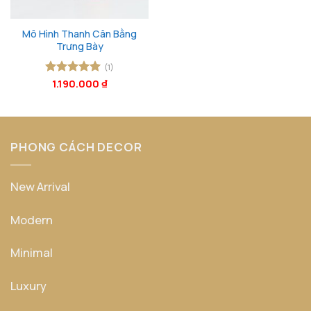
Mô Hình Thanh Cân Bằng
Trưng Bày
(1)
Được xếp
1.190.000
₫
hạng
5
5
sao
PHONG CÁCH DECOR
New Arrival
Modern
Minimal
Luxury