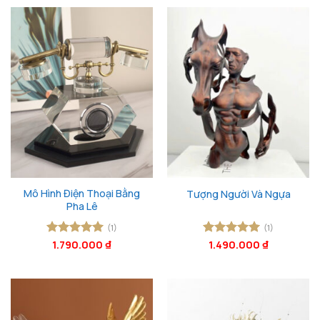
3.700.000 ₫.
là:
2.990.000 ₫.
Mô Hình Điện Thoại Bằng
Tượng Người Và Ngựa
Pha Lê
(1)
(1)
Được xếp
1.790.000
₫
Được xếp
1.490.000
₫
hạng
5
5
hạng
5
5
sao
sao