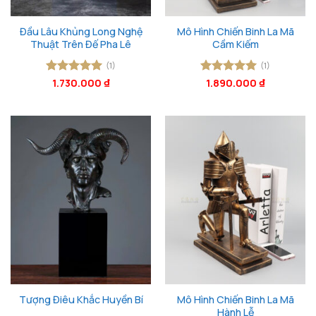
Đầu Lâu Khủng Long Nghệ
Mô Hình Chiến Binh La Mã
Thuật Trên Đế Pha Lê
Cầm Kiếm
(1)
(1)
Được xếp
1.730.000
₫
Được xếp
1.890.000
₫
hạng
5
5
hạng
5
5
sao
sao
Mô Hình Chiến Binh La Mã
Tượng Điêu Khắc Huyền Bí
Hành Lễ