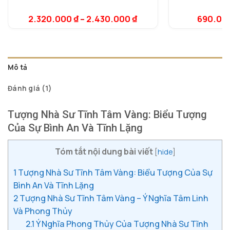
5.00
1
trên 5
dựa trên
2.320.000
₫
–
2.430.000
₫
690.00
5.
1
đánh giá
dự
đá
Mô tả
Đánh giá (1)
Tượng Nhà Sư Tĩnh Tâm Vàng: Biểu Tượng
Của Sự Bình An Và Tĩnh Lặng
Tóm tắt nội dung bài viết
[
hide
]
1
Tượng Nhà Sư Tĩnh Tâm Vàng: Biểu Tượng Của Sự
Bình An Và Tĩnh Lặng
2
Tượng Nhà Sư Tĩnh Tâm Vàng – Ý Nghĩa Tâm Linh
Và Phong Thủy
2.1
Ý Nghĩa Phong Thủy Của Tượng Nhà Sư Tĩnh