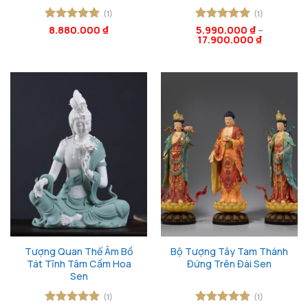
(1)
(1)
Được xếp
8.880.000
₫
Được xếp
5.990.000
₫
–
17.900.000
₫
hạng
5
5
hạng
5
5
sao
sao
Tượng Quan Thế Âm Bồ
Bộ Tượng Tây Tam Thánh
Tát Tĩnh Tâm Cầm Hoa
Đứng Trên Đài Sen
Sen
(1)
(1)