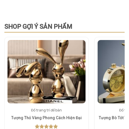
SHOP GỢI Ý SẢN PHẨM
Đồ trang trí để bàn
Đồ tra
Tượng Thỏ Vàng Phong Cách Hiện Đại
Tượng Bò Tót T