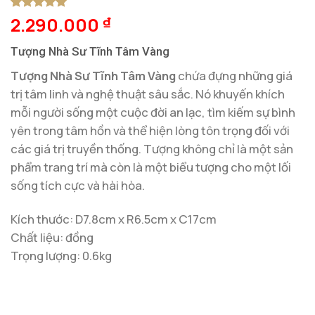
2.290.000
5
1
trên 5
₫
dựa trên
đánh giá
Tượng Nhà Sư Tĩnh Tâm Vàng
Tượng Nhà Sư Tĩnh Tâm Vàng
chứa đựng những giá
trị tâm linh và nghệ thuật sâu sắc. Nó khuyến khích
mỗi người sống một cuộc đời an lạc, tìm kiếm sự bình
yên trong tâm hồn và thể hiện lòng tôn trọng đối với
các giá trị truyền thống. Tượng không chỉ là một sản
phẩm trang trí mà còn là một biểu tượng cho một lối
sống tích cực và hài hòa.
Kích thước: D7.8cm x R6.5cm x C17cm
Chất liệu: đồng
Trọng lượng: 0.6kg