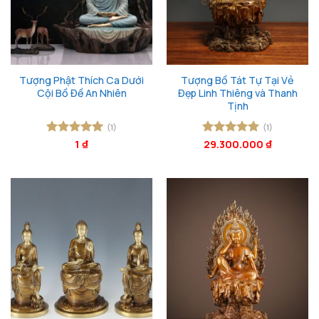
Tượng Phật Thích Ca Dưới
Tượng Bồ Tát Tự Tại Vẻ
Cội Bồ Đề An Nhiên
Đẹp Linh Thiêng và Thanh
Tịnh
(1)
(1)
Được xếp
1
₫
Được xếp
29.300.000
₫
hạng
5
5
hạng
5
5
sao
sao