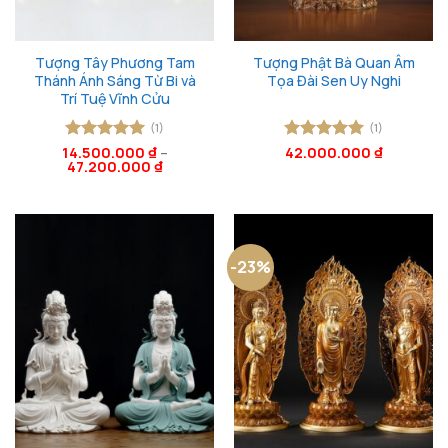
Tượng Tây Phương Tam
Tượng Phật Bà Quan Âm
Thánh Ánh Sáng Từ Bi và
Tọa Đài Sen Uy Nghi
Trí Tuệ Vĩnh Cửu
(1)
(1)
14.500.000
Được xếp
₫
–
Được xếp
42.000.000
₫
47.200.000
₫
hạng
5
5
hạng
5
5
sao
sao
-23%