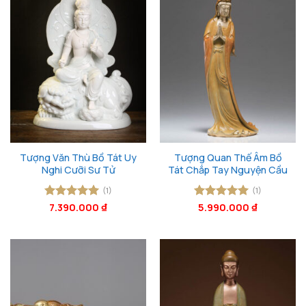
Tượng Văn Thù Bồ Tát Uy
Tượng Quan Thế Âm Bồ
Nghi Cưỡi Sư Tử
Tát Chắp Tay Nguyện Cầu
(1)
(1)
Được xếp
7.390.000
₫
Được xếp
5.990.000
₫
hạng
5
5
hạng
5
5
sao
sao