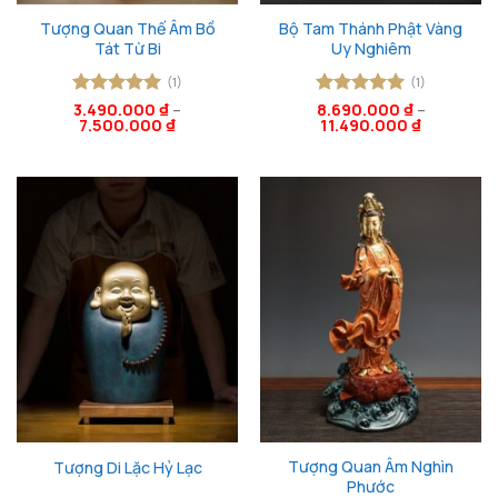
Tượng Quan Thế Âm Bồ
Bộ Tam Thánh Phật Vàng
Tát Từ Bi
Uy Nghiêm
(1)
(1)
Được xếp
3.490.000
₫
–
Được xếp
8.690.000
₫
–
7.500.000
₫
11.490.000
₫
hạng
5
5
hạng
5
5
sao
sao
Tượng Quan Âm Nghìn
Tượng Di Lặc Hỷ Lạc
Phước