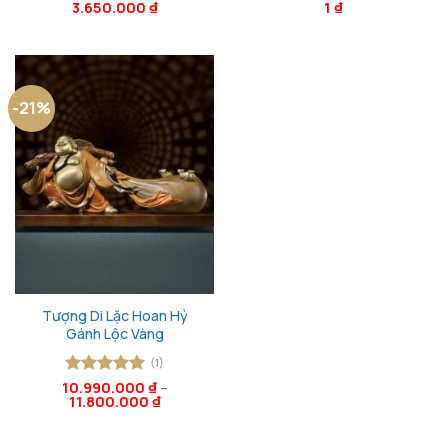
Được xếp
3.650.000
₫
Được xếp
1
₫
hạng
5
5
hạng
5
5
sao
sao
-21%
Tượng Di Lặc Hoan Hỷ
Gánh Lộc Vàng
(1)
10.990.000
Được xếp
₫
–
11.800.000
₫
hạng
5
5
sao