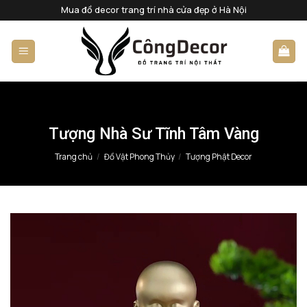
Bỏ
Mua đồ decor trang trí nhà cửa đẹp ở Hà Nội
qua
nội
dung
Tượng Nhà Sư Tĩnh Tâm Vàng
Trang chủ
/
Đồ Vật Phong Thủy
/
Tượng Phật Decor