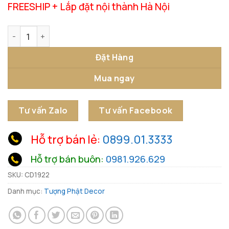
FREESHIP + Lắp đặt nội thành Hà Nội
Tượng Nhà Sư Tĩnh Tâm Vàng số lượng
Đặt Hàng
Mua ngay
Tư vấn Zalo
Tư vấn Facebook
Hỗ trợ bán lẻ:
0899.01.3333
Hỗ trợ bán buôn:
0981.926.629
SKU:
CD1922
Danh mục:
Tượng Phật Decor