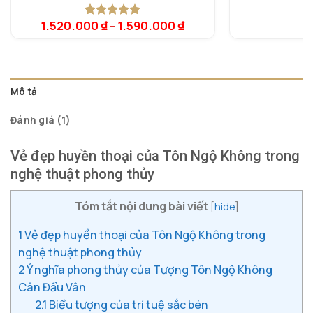
1.520.000
₫
–
1.590.000
₫
3
5.00
1
trên 5
dựa trên
đánh giá
Mô tả
Đánh giá (1)
Vẻ đẹp huyền thoại của Tôn Ngộ Không trong
nghệ thuật phong thủy
Tóm tắt nội dung bài viết
[
hide
]
1
Vẻ đẹp huyền thoại của Tôn Ngộ Không trong
nghệ thuật phong thủy
2
Ý nghĩa phong thủy của Tượng Tôn Ngộ Không
Cân Đẩu Vân
2.1
Biểu tượng của trí tuệ sắc bén