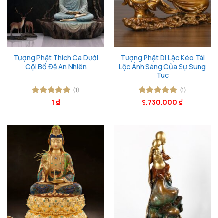
Tượng Phật Thích Ca Dưới
Tượng Phật Di Lặc Kéo Tài
Cội Bồ Đề An Nhiên
Lộc Ánh Sáng Của Sự Sung
Túc
(1)
(1)
Được xếp
1
₫
Được xếp
9.730.000
₫
hạng
5
5
hạng
5
5
sao
sao