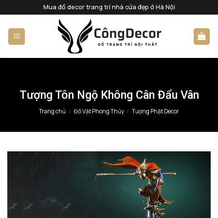
Bỏ
Mua đồ decor trang trí nhà cửa đẹp ở Hà Nội
qua
nội
dung
Tượng Tôn Ngộ Không Cân Đẩu Vân
Trang chủ
/
Đồ Vật Phong Thủy
/
Tượng Phật Decor