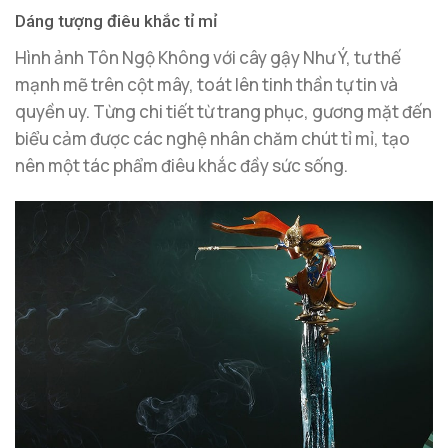
Dáng tượng điêu khắc tỉ mỉ
Hình ảnh Tôn Ngộ Không với cây gậy Như Ý, tư thế
mạnh mẽ trên cột mây, toát lên tinh thần tự tin và
quyền uy. Từng chi tiết từ trang phục, gương mặt đến
biểu cảm được các nghệ nhân chăm chút tỉ mỉ, tạo
nên một tác phẩm điêu khắc đầy sức sống.