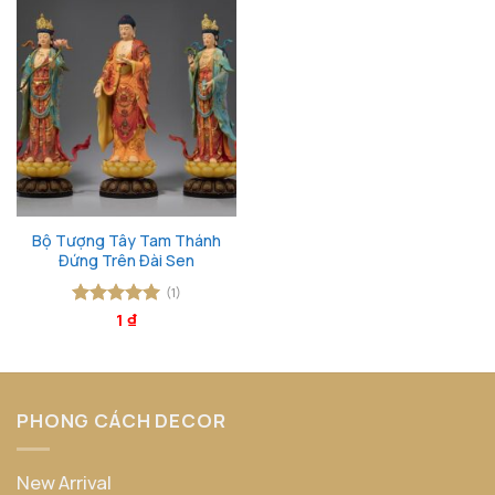
Bộ Tượng Tây Tam Thánh
Đứng Trên Đài Sen
(1)
Được xếp
1
₫
hạng
5
5
sao
PHONG CÁCH DECOR
New Arrival