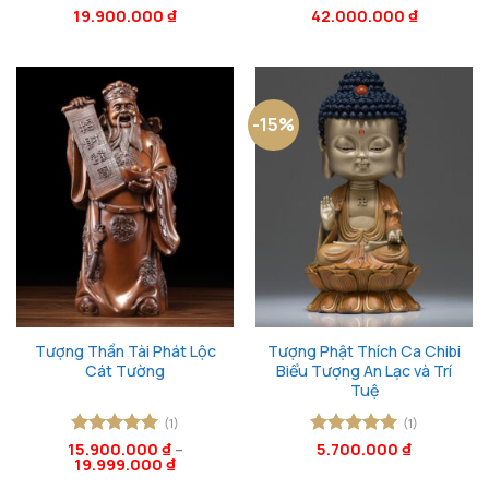
Được xếp
19.900.000
₫
Được xếp
42.000.000
₫
hạng
5
5
hạng
5
5
sao
sao
-15%
Tượng Thần Tài Phát Lộc
Tượng Phật Thích Ca Chibi
Cát Tường
Biểu Tượng An Lạc và Trí
Tuệ
(1)
(1)
15.900.000
Được xếp
₫
–
Được xếp
5.700.000
₫
19.999.000
₫
hạng
5
5
hạng
5
5
sao
sao