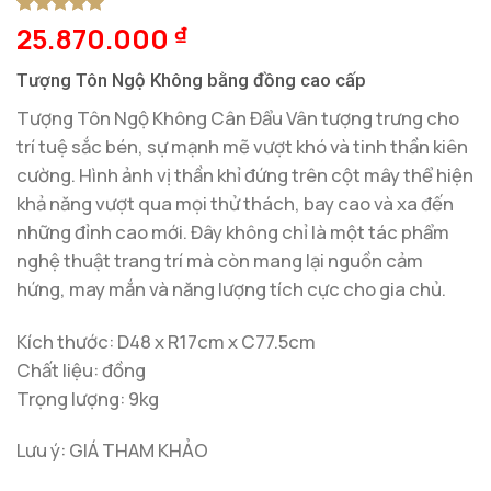
25.870.000
5
1
trên 5
₫
dựa trên
đánh giá
Tượng Tôn Ngộ Không bằng đồng cao cấp
Tượng Tôn Ngộ Không Cân Đẩu Vân tượng trưng cho
trí tuệ sắc bén, sự mạnh mẽ vượt khó và tinh thần kiên
cường. Hình ảnh vị thần khỉ đứng trên cột mây thể hiện
khả năng vượt qua mọi thử thách, bay cao và xa đến
những đỉnh cao mới. Đây không chỉ là một tác phẩm
nghệ thuật trang trí mà còn mang lại nguồn cảm
hứng, may mắn và năng lượng tích cực cho gia chủ.
Kích thước: D48 x R17cm x C77.5cm
Chất liệu: đồng
Trọng lượng: 9kg
Lưu ý: GIÁ THAM KHẢO