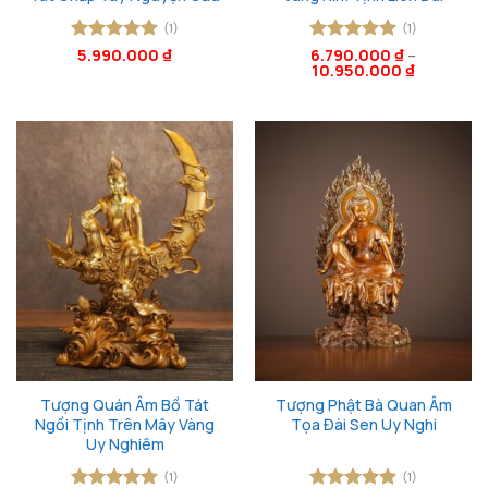
(1)
(1)
Được xếp
5.990.000
₫
Được xếp
6.790.000
₫
–
10.950.000
₫
hạng
5
5
hạng
5
5
sao
sao
Tượng Quán Âm Bồ Tát
Tượng Phật Bà Quan Âm
Ngồi Tịnh Trên Mây Vàng
Tọa Đài Sen Uy Nghi
Uy Nghiêm
(1)
(1)