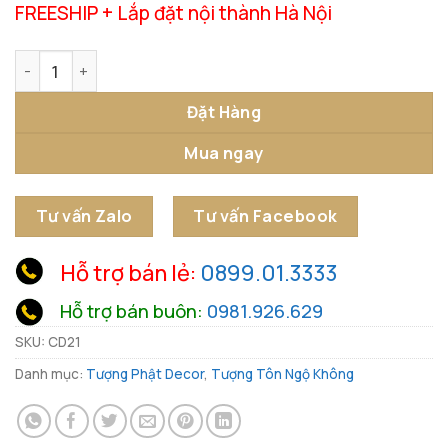
FREESHIP + Lắp đặt nội thành Hà Nội
Tượng Tôn Ngộ Không Cân Đẩu Vân số lượng
Đặt Hàng
Mua ngay
Tư vấn Zalo
Tư vấn Facebook
Hỗ trợ bán lẻ:
0899.01.3333
Hỗ trợ bán buôn:
0981.926.629
SKU:
CD21
Danh mục:
Tượng Phật Decor
,
Tượng Tôn Ngộ Không