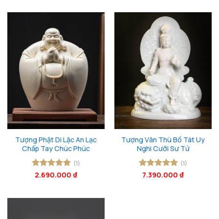
Tượng Phật Di Lặc An Lạc
Tượng Văn Thù Bồ Tát Uy
Chấp Tay Chúc Phúc
Nghi Cưỡi Sư Tử
(1)
(1)
Được xếp
2.690.000
₫
Được xếp
7.390.000
₫
hạng
5
5
hạng
5
5
sao
sao