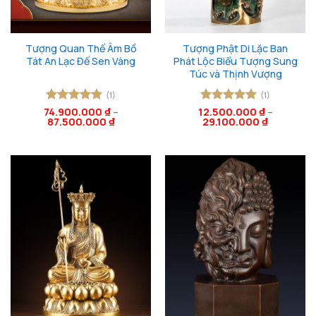
Tượng Quan Thế Âm Bồ
Tượng Phật Di Lặc Ban
Tát An Lạc Đế Sen Vàng
Phát Lộc Biểu Tượng Sung
Túc và Thịnh Vượng
(1)
(1)
74.900.000
Được xếp
₫
–
12.500.000
Được xếp
₫
–
87.500.000
₫
29.100.000
₫
hạng
5
5
hạng
5
5
sao
sao