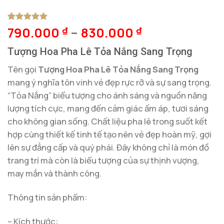
790.000
–
830.000
5
1
trên 5
₫
₫
dựa trên
đánh giá
Tượng Hoa Pha Lê Tỏa Nắng Sang Trọng
Tên gọi
Tượng Hoa Pha Lê Tỏa Nắng Sang Trọng
mang ý nghĩa tôn vinh vẻ đẹp rực rỡ và sự sang trọng.
“Tỏa Nắng” biểu tượng cho ánh sáng và nguồn năng
lượng tích cực, mang đến cảm giác ấm áp, tươi sáng
cho không gian sống. Chất liệu pha lê trong suốt kết
hợp cùng thiết kế tinh tế tạo nên vẻ đẹp hoàn mỹ, gợi
lên sự đẳng cấp và quý phái. Đây không chỉ là món đồ
trang trí mà còn là biểu tượng của sự thịnh vượng,
may mắn và thành công.
Thông tin sản phẩm:
– Kích thước: