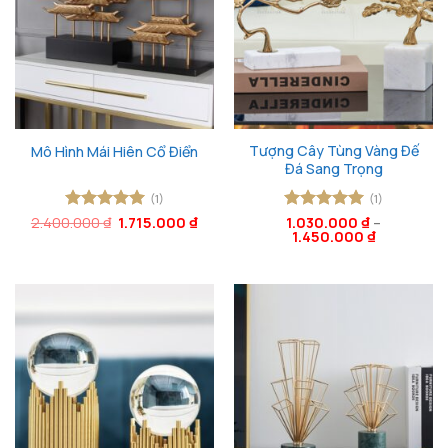
Tượng Cây Tùng Vàng Đế
Mô Hình Mái Hiên Cổ Điển
Đá Sang Trọng
(1)
(1)
Giá
Giá
2.400.000
Được xếp
₫
1.715.000
₫
Được xếp
1.030.000
₫
–
gốc
hiện
1.450.000
₫
hạng
5
5
hạng
5
5
là:
tại
sao
sao
2.400.000 ₫.
là:
1.715.000 ₫.