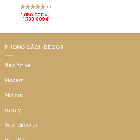
(1)
Được xếp
1.050.000
₫
–
1.390.000
₫
hạng
5
5
sao
PHONG CÁCH DECOR
New Arrival
Modern
Minimal
Luxury
Scandinavian
Wabi Sabi