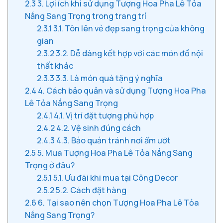
2.3
3. Lợi ích khi sử dụng Tượng Hoa Pha Lê Tỏa
Nắng Sang Trọng trong trang trí
2.3.1
3.1. Tôn lên vẻ đẹp sang trọng của không
gian
2.3.2
3.2. Dễ dàng kết hợp với các món đồ nội
thất khác
2.3.3
3.3. Là món quà tặng ý nghĩa
2.4
4. Cách bảo quản và sử dụng Tượng Hoa Pha
Lê Tỏa Nắng Sang Trọng
2.4.1
4.1. Vị trí đặt tượng phù hợp
2.4.2
4.2. Vệ sinh đúng cách
2.4.3
4.3. Bảo quản tránh nơi ẩm ướt
2.5
5. Mua Tượng Hoa Pha Lê Tỏa Nắng Sang
Trọng ở đâu?
2.5.1
5.1. Ưu đãi khi mua tại Công Decor
2.5.2
5.2. Cách đặt hàng
2.6
6. Tại sao nên chọn Tượng Hoa Pha Lê Tỏa
Nắng Sang Trọng?