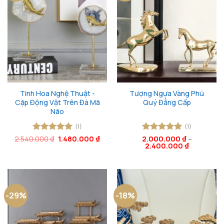
Tinh Hoa Nghệ Thuật -
Tượng Ngựa Vàng Phú
Cặp Động Vật Trên Đá Mã
Quý Đẳng Cấp
Não
(1)
(1)
Giá
Giá
2.540.000
Được xếp
₫
1.480.000
₫
2.000.000
Được xếp
₫
–
gốc
hiện
2.400.000
₫
hạng
5
5
hạng
5
5
là:
tại
sao
sao
2.540.000 ₫.
là:
1.480.000 ₫.
-29%
-18%