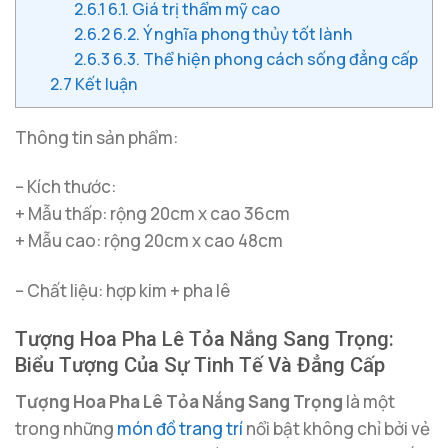
2.6.1
6.1. Giá trị thẩm mỹ cao
2.6.2
6.2. Ý nghĩa phong thủy tốt lành
2.6.3
6.3. Thể hiện phong cách sống đẳng cấp
2.7
Kết luận
Thông tin sản phẩm:
– Kích thước:
+ Mẫu thấp: rộng 20cm x cao 36cm
+ Mẫu cao: rộng 20cm x cao 48cm
– Chất liệu: hợp kim + pha lê
Tượng Hoa Pha Lê Tỏa Nắng Sang Trọng:
Biểu Tượng Của Sự Tinh Tế Và Đẳng Cấp
Tượng Hoa Pha Lê Tỏa Nắng Sang Trọng
là một
trong những
món đồ trang trí
nổi bật không chỉ bởi vẻ