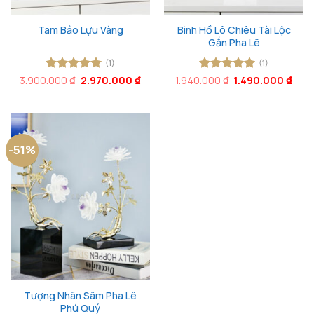
Bình Hồ Lô Chiêu Tài Lộc
Tam Bảo Lựu Vàng
Gắn Pha Lê
(1)
(1)
Giá
Giá
Giá
Giá
3.900.000
Được xếp
₫
2.970.000
₫
1.940.000
Được xếp
₫
1.490.000
₫
gốc
hiện
gốc
hiện
hạng
5
5
hạng
5
5
là:
tại
là:
tại
sao
sao
3.900.000 ₫.
là:
1.940.000 ₫.
là:
2.970.000 ₫.
1.49
-51%
Tượng Nhân Sâm Pha Lê
Phú Quý