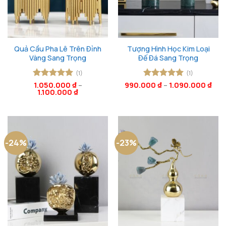
Quả Cầu Pha Lê Trên Đỉnh
Tượng Hình Học Kim Loại
Vàng Sang Trọng
Đế Đá Sang Trọng
(1)
(1)
Được xếp
1.050.000
₫
–
990.000
Được xếp
₫
–
1.090.000
₫
1.100.000
₫
hạng
5
5
hạng
5
5
sao
sao
-24%
-23%