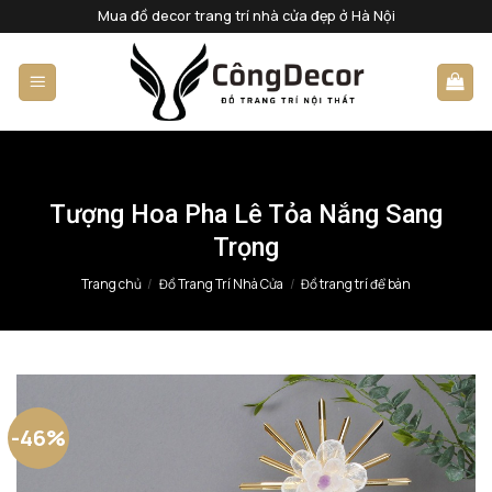
Bỏ
Mua đồ decor trang trí nhà cửa đẹp ở Hà Nội
qua
nội
dung
Tượng Hoa Pha Lê Tỏa Nắng Sang
Trọng
Trang chủ
/
Đồ Trang Trí Nhà Cửa
/
Đồ trang trí để bàn
-46%