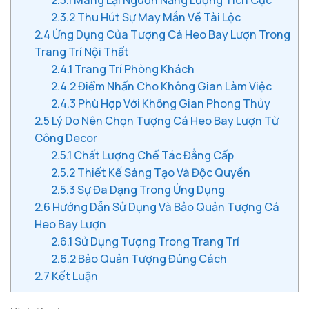
2.3.2
Thu Hút Sự May Mắn Về Tài Lộc
2.4
Ứng Dụng Của Tượng Cá Heo Bay Lượn Trong
Trang Trí Nội Thất
2.4.1
Trang Trí Phòng Khách
2.4.2
Điểm Nhấn Cho Không Gian Làm Việc
2.4.3
Phù Hợp Với Không Gian Phong Thủy
2.5
Lý Do Nên Chọn Tượng Cá Heo Bay Lượn Từ
Công Decor
2.5.1
Chất Lượng Chế Tác Đẳng Cấp
2.5.2
Thiết Kế Sáng Tạo Và Độc Quyền
2.5.3
Sự Đa Dạng Trong Ứng Dụng
2.6
Hướng Dẫn Sử Dụng Và Bảo Quản Tượng Cá
Heo Bay Lượn
2.6.1
Sử Dụng Tượng Trong Trang Trí
2.6.2
Bảo Quản Tượng Đúng Cách
2.7
Kết Luận