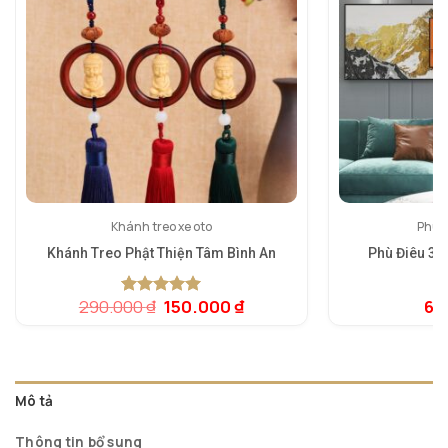
Khánh treo xe oto
Phù đ
Khánh Treo Phật Thiện Tâm Bình An
Phù Điêu 3D
Giá
Giá
290.000
₫
150.000
₫
6.
5.00
1
trên 5
5.
1
gốc
hiện
dựa trên
dự
là:
tại
đánh giá
đá
290.000 ₫.
là:
150.000 ₫.
Mô tả
Thông tin bổ sung