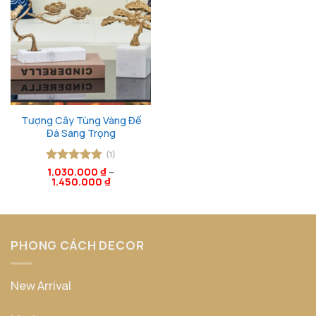
Tượng Cây Tùng Vàng Đế
Đá Sang Trọng
(1)
Được xếp
1.030.000
₫
–
1.450.000
₫
hạng
5
5
sao
PHONG CÁCH DECOR
New Arrival