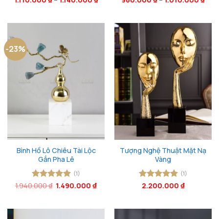
hạng
5
5
hạng
5
5
sao
sao
-23%
Bình Hồ Lô Chiêu Tài Lộc
Tượng Nghệ Thuật Mặt Nạ
Gắn Pha Lê
Vàng
(1)
(1)
Giá
Giá
1.940.000
Được xếp
₫
1.490.000
₫
Được xếp
2.200.000
₫
gốc
hiện
hạng
5
5
hạng
5
5
là:
tại
sao
sao
1.940.000 ₫.
là:
1.490.000 ₫.