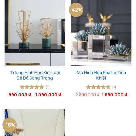
-42%
Tượng Hình Học Kim Loại
Mô Hình Hoa Pha Lê Tinh
Đế Đá Sang Trọng
Khiết
(1)
(1)
Giá
Giá
990.000
Được xếp
₫
–
1.090.000
₫
2.890.000
Được xếp
₫
1.690.000
₫
gốc
hiện
hạng
5
5
hạng
5
5
là:
tại
sao
sao
2.890.000 ₫.
là:
1.69
-18%