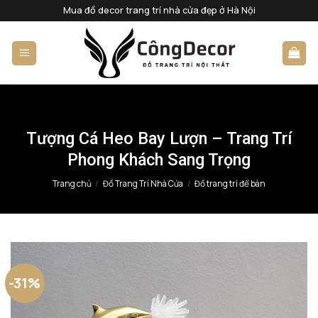
Bỏ
Mua đồ decor trang trí nhà cửa đẹp ở Hà Nội
qua
nội
dung
Tượng Cá Heo Bay Lượn – Trang Trí
Phong Khách Sang Trọng
Trang chủ
/
Đồ Trang Trí Nhà Cửa
/
Đồ trang trí để bàn
-31%