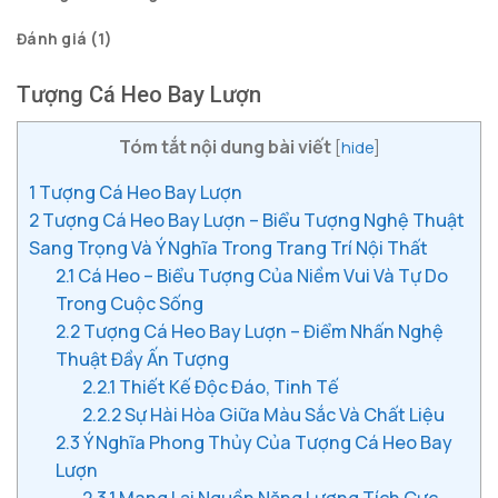
Đánh giá (1)
Tượng Cá Heo Bay Lượn
Tóm tắt nội dung bài viết
[
hide
]
1
Tượng Cá Heo Bay Lượn
2
Tượng Cá Heo Bay Lượn – Biểu Tượng Nghệ Thuật
Sang Trọng Và Ý Nghĩa Trong Trang Trí Nội Thất
2.1
Cá Heo – Biểu Tượng Của Niềm Vui Và Tự Do
Trong Cuộc Sống
2.2
Tượng Cá Heo Bay Lượn – Điểm Nhấn Nghệ
Thuật Đầy Ấn Tượng
2.2.1
Thiết Kế Độc Đáo, Tinh Tế
2.2.2
Sự Hài Hòa Giữa Màu Sắc Và Chất Liệu
2.3
Ý Nghĩa Phong Thủy Của Tượng Cá Heo Bay
Lượn
2.3.1
Mang Lại Nguồn Năng Lượng Tích Cực