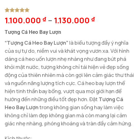
1.100.000
–
1.130.000
5
1
trên 5
₫
₫
dựa trên
đánh giá
Tượng Cá Heo Bay Lượn
“Tượng Cá Heo Bay Lượn”
là biểu tượng đầy ý nghĩa
của sự tự do, niềm vui và khát vọng vươn xa. Với hình
dáng cá heo uốn lượn nhẹ nhàng như đang bứt phá
khỏi mặt nước, tượng không chỉ tái hiện vẻ đẹp sống
động của thiên nhiên mà còn gợi lên cảm giác thư thái
và nguồn năng lượng tích cực. Cá heo bay lượn thể
hiện tinh thần bay bổng, vượt qua mọi giới hạn để
hướng đến những điều tốt đẹp hơn. Đặt
Tượng Cá
Heo Bay Lượn
trong không gian sống hay làm việc
không chỉ làm đẹp không gian mà còn mang lại cảm
giác nhẹ nhàng, phóng khoáng và tràn đầy cảm hứng.
Kích thước: