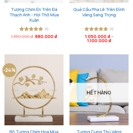
Tượng Chim Én Trên Đá
Quả Cầu Pha Lê Trên Đỉnh
Thạch Anh - Hơi Thở Mùa
Vàng Sang Trọng
Xuân
(1)
(1)
Giá
Giá
1.350.000
Được xếp
₫
880.000
₫
Được xếp
1.050.000
₫
–
gốc
hiện
1.100.000
₫
hạng
5
5
hạng
5
5
là:
tại
sao
sao
1.350.000 ₫.
là:
880.000 ₫.
-24%
HẾT HÀNG
Bộ Tượng Chim Hoa Mùa
Tượng Cung Thủ Vàng