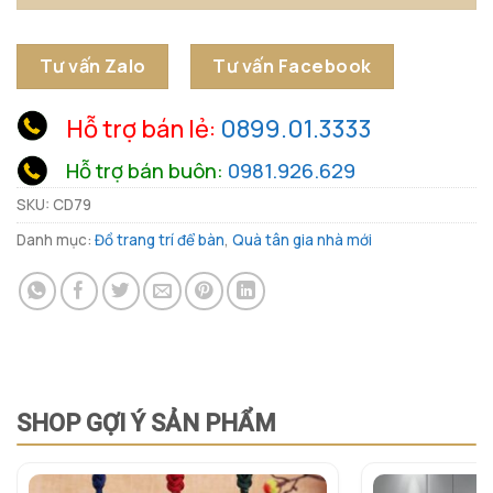
Tư vấn Zalo
Tư vấn Facebook
Hỗ trợ bán lẻ:
0899.01.3333
Hỗ trợ bán buôn:
0981.926.629
SKU:
CD79
Danh mục:
Đồ trang trí để bàn
,
Quà tân gia nhà mới
SHOP GỢI Ý SẢN PHẨM