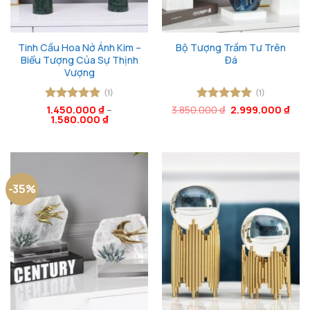
Tinh Cầu Hoa Nở Ánh Kim –
Bộ Tượng Trầm Tư Trên
Biểu Tượng Của Sự Thịnh
Đá
Vượng
(1)
(1)
Giá
Giá
Được xếp
1.450.000
₫
–
3.850.000
Được xếp
₫
2.999.000
₫
gốc
hiện
1.580.000
₫
hạng
5
5
hạng
5
5
là:
tại
sao
sao
3.850.000 ₫.
là:
2.99
-35%