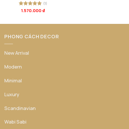
(1)
Được xếp
1.570.000
₫
hạng
5
5
sao
PHONG CÁCH DECOR
New Arrival
Modern
Minimal
Luxury
Scandinavian
Wabi Sabi