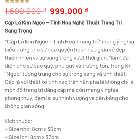
Giá
Giá
1.600.000
999.000
5
1
trên 5
₫
₫
dựa trên
gốc
hiện
đánh giá
Cặp Lá Kim Ngọc – Tinh Hoa Nghệ Thuật Trang Trí
là:
tại
Sang Trọng
1.600.000 ₫.
là:
999.000 ₫.
“Cặp Lá Kim Ngọc – Tinh Hoa Trang Trí”
mang ý nghĩa
biểu trưng cho sự hòa quyện hoàn hảo giữa vẻ đẹp
thiên nhiên và sự sang trọng vượt thời gian. “Kim” đại
diện cho sự cao quý, phú quý và trường tồn, trong khi
“Ngọc” tượng trưng cho sự trong sáng và tinh khiết.
Cặp lá với thiết kế tinh xảo trên nền pha lê không chỉ là
món đồ trang trí đẳng cấp mà còn mang ý nghĩa
phong thủy, đem lại sự thịnh vượng và cân bằng cho
không gian sống.
Kích thước:
+ Size nhỏ: 8cm x 30cm
+ Size lớn: 8cm x 37cm