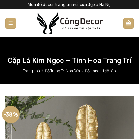
Bỏ
Mua đồ decor trang trí nhà cửa đẹp ở Hà Nội
qua
nội
dung
Cặp Lá Kim Ngọc – Tinh Hoa Trang Trí
Trang chủ
/
Đồ Trang Trí Nhà Cửa
/
Đồ trang trí để bàn
-38%