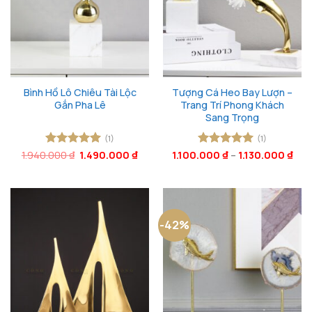
Bình Hồ Lô Chiêu Tài Lộc
Tượng Cá Heo Bay Lượn –
Gắn Pha Lê
Trang Trí Phong Khách
Sang Trọng
(1)
(1)
Giá
Giá
1.940.000
Được xếp
₫
1.490.000
₫
1.100.000
Được xếp
₫
–
1.130.000
₫
gốc
hiện
hạng
5
5
hạng
5
5
là:
tại
sao
sao
1.940.000 ₫.
là:
1.490.000 ₫.
-42%