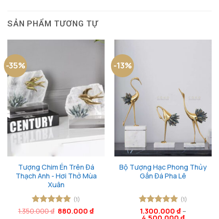
SẢN PHẨM TƯƠNG TỰ
-35%
-13%
Tượng Chim Én Trên Đá
Bộ Tượng Hạc Phong Thủy
Thạch Anh - Hơi Thở Mùa
Gắn Đá Pha Lê
Xuân
(1)
(1)
Giá
Giá
1.350.000
Được xếp
₫
880.000
₫
Được xếp
1.300.000
₫
–
gốc
hiện
4.500.000
₫
hạng
5
5
hạng
5
5