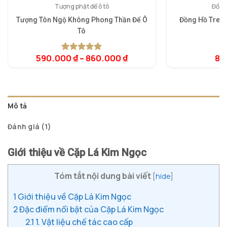
Tượng phật để ô tô
Đồng
Tượng Tôn Ngộ Không Phong Thần Để Ô
Đồng Hồ Treo 
Tô
K
590.000
₫
–
860.000
₫
8.
5.00
1
trên 5
5.
1
dựa trên
dự
đánh giá
đá
Mô tả
Đánh giá (1)
Giới thiệu về Cặp Lá Kim Ngọc
Tóm tắt nội dung bài viết
[
hide
]
1
Giới thiệu về Cặp Lá Kim Ngọc
2
Đặc điểm nổi bật của Cặp Lá Kim Ngọc
2.1
1. Vật liệu chế tác cao cấp