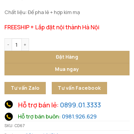
Chất liệu: Đế pha lê + hợp kim mạ
FREESHIP + Lắp đặt nội thành Hà Nội
Cặp Lá Kim Ngọc - Tinh Hoa Trang Trí số lượng
Đặt Hàng
Mua ngay
Tư vấn Zalo
Tư vấn Facebook
Hỗ trợ bán lẻ:
0899.01.3333
Hỗ trợ bán buôn:
0981.926.629
SKU:
CD67