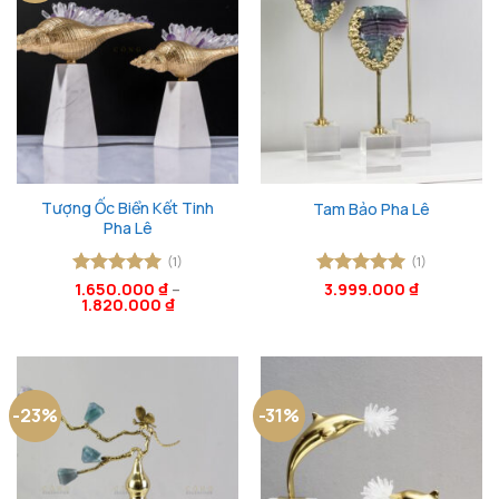
Tượng Ốc Biển Kết Tinh
Tam Bảo Pha Lê
Pha Lê
(1)
(1)
Được xếp
1.650.000
₫
–
Được xếp
3.999.000
₫
1.820.000
₫
hạng
5
5
hạng
5
5
sao
sao
-23%
-31%