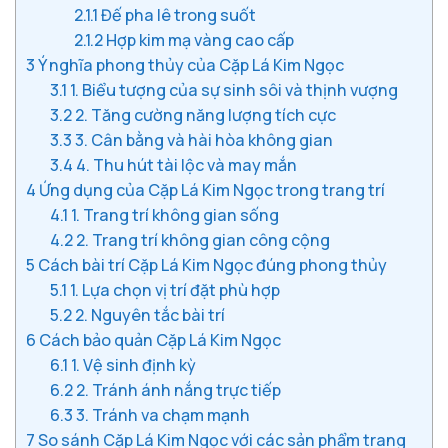
2.1.1
Đế pha lê trong suốt
2.1.2
Hợp kim mạ vàng cao cấp
3
Ý nghĩa phong thủy của Cặp Lá Kim Ngọc
3.1
1. Biểu tượng của sự sinh sôi và thịnh vượng
3.2
2. Tăng cường năng lượng tích cực
3.3
3. Cân bằng và hài hòa không gian
3.4
4. Thu hút tài lộc và may mắn
4
Ứng dụng của Cặp Lá Kim Ngọc trong trang trí
4.1
1. Trang trí không gian sống
4.2
2. Trang trí không gian công cộng
5
Cách bài trí Cặp Lá Kim Ngọc đúng phong thủy
5.1
1. Lựa chọn vị trí đặt phù hợp
5.2
2. Nguyên tắc bài trí
6
Cách bảo quản Cặp Lá Kim Ngọc
6.1
1. Vệ sinh định kỳ
6.2
2. Tránh ánh nắng trực tiếp
6.3
3. Tránh va chạm mạnh
7
So sánh Cặp Lá Kim Ngọc với các sản phẩm trang