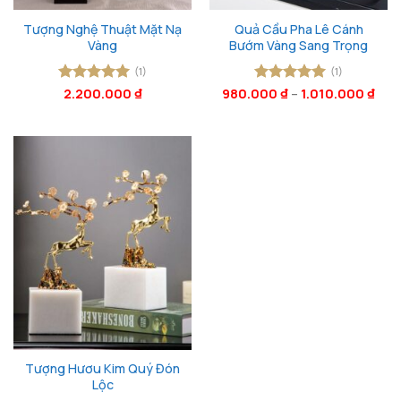
Tượng Nghệ Thuật Mặt Nạ
Quả Cầu Pha Lê Cánh
Vàng
Bướm Vàng Sang Trọng
(1)
(1)
Được xếp
2.200.000
₫
980.000
Được xếp
₫
–
1.010.000
₫
hạng
5
5
hạng
5
5
sao
sao
Tượng Hươu Kim Quý Đón
Lộc