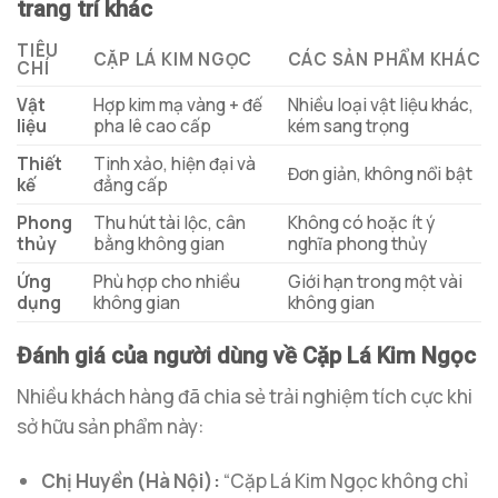
trang trí khác
TIÊU
CẶP LÁ KIM NGỌC
CÁC SẢN PHẨM KHÁC
CHÍ
Vật
Hợp kim mạ vàng + đế
Nhiều loại vật liệu khác,
liệu
pha lê cao cấp
kém sang trọng
Thiết
Tinh xảo, hiện đại và
Đơn giản, không nổi bật
kế
đẳng cấp
Phong
Thu hút tài lộc, cân
Không có hoặc ít ý
thủy
bằng không gian
nghĩa phong thủy
Ứng
Phù hợp cho nhiều
Giới hạn trong một vài
dụng
không gian
không gian
Đánh giá của người dùng về Cặp Lá Kim Ngọc
Nhiều khách hàng đã chia sẻ trải nghiệm tích cực khi
sở hữu sản phẩm này:
Chị Huyền (Hà Nội):
“Cặp Lá Kim Ngọc không chỉ