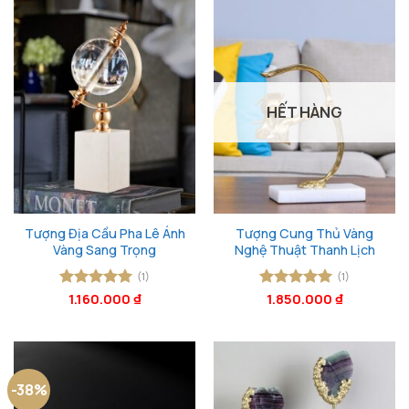
2.700.000 ₫.
1.69
HẾT HÀNG
Tượng Địa Cầu Pha Lê Ánh
Tượng Cung Thủ Vàng
Vàng Sang Trọng
Nghệ Thuật Thanh Lịch
(1)
(1)
Được xếp
1.160.000
₫
Được xếp
1.850.000
₫
hạng
5
5
hạng
5
5
sao
sao
-38%