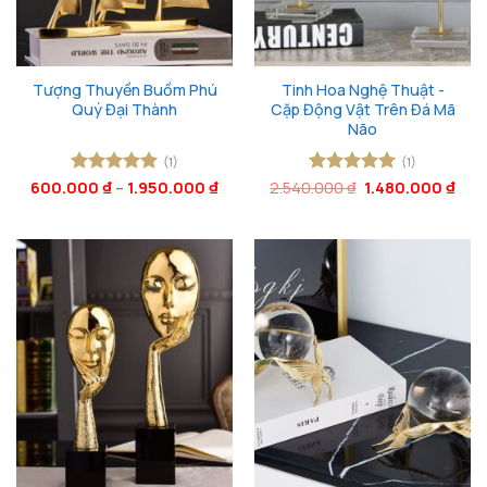
Tượng Thuyền Buồm Phú
Tinh Hoa Nghệ Thuật -
Quý Đại Thành
Cặp Động Vật Trên Đá Mã
Não
(1)
(1)
Giá
Giá
600.000
Được xếp
₫
–
1.950.000
₫
2.540.000
Được xếp
₫
1.480.000
₫
gốc
hiện
hạng
5
5
hạng
5
5
là:
tại
sao
sao
2.540.000 ₫.
là:
1.48