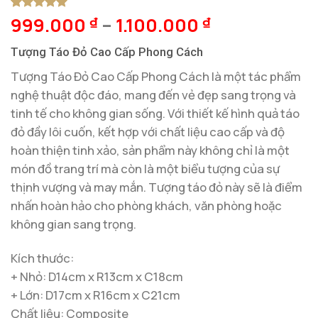
999.000
–
1.100.000
5
1
trên 5
₫
₫
dựa trên
đánh giá
Tượng Táo Đỏ Cao Cấp Phong Cách
Tượng Táo Đỏ Cao Cấp Phong Cách là một tác phẩm
nghệ thuật độc đáo, mang đến vẻ đẹp sang trọng và
tinh tế cho không gian sống. Với thiết kế hình quả táo
đỏ đầy lôi cuốn, kết hợp với chất liệu cao cấp và độ
hoàn thiện tinh xảo, sản phẩm này không chỉ là một
món đồ trang trí mà còn là một biểu tượng của sự
thịnh vượng và may mắn. Tượng táo đỏ này sẽ là điểm
nhấn hoàn hảo cho phòng khách, văn phòng hoặc
không gian sang trọng.
Kích thước:
+ Nhỏ: D14cm x R13cm x C18cm
+ Lớn: D17cm x R16cm x C21cm
Chất liệu: Composite