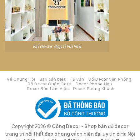
Đồ decor đẹp ở Hà Nội
Về Chúng Tôi
Bạn cần biết
Tư vấn
Đồ Decor Văn Phòng
Đồ Decor Quán Cafe
Decor Phòng Ngủ
Decor Bàn Làm Việc
Decor Phòng Khách
Copyright 2026 ©
Công Decor - Shop bán đồ decor
trang trí nội thất đẹp phong cách hiện đại uy tín ở Hà Nội