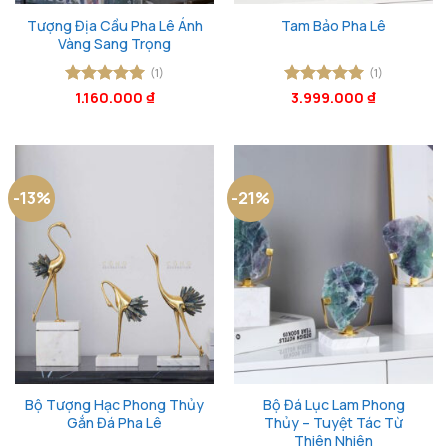
Tượng Địa Cầu Pha Lê Ánh
Tam Bảo Pha Lê
Vàng Sang Trọng
(1)
(1)
Được xếp
1.160.000
₫
Được xếp
3.999.000
₫
hạng
5
5
hạng
5
5
sao
sao
-13%
-21%
Bộ Tượng Hạc Phong Thủy
Bộ Đá Lục Lam Phong
Gắn Đá Pha Lê
Thủy – Tuyệt Tác Từ
Thiên Nhiên