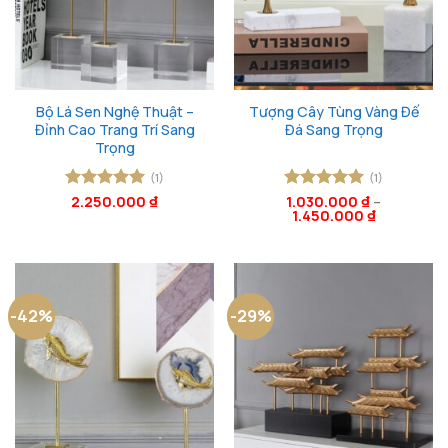
Bộ Lá Sen Nghệ Thuật –
Tượng Cây Tùng Vàng Đế
Đỉnh Cao Trang Trí Sang
Đá Sang Trọng
Trọng
(1)
(1)
Được xếp
2.250.000
₫
Được xếp
1.030.000
₫
–
1.450.000
₫
hạng
5
5
hạng
5
5
sao
sao
-42%
-29%