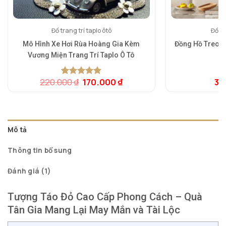
Đồ trang trí taplo ôtô
Đồng
Mô Hình Xe Hơi Rùa Hoàng Gia Kèm
Đồng Hồ Treo T
Vương Miện Trang Trí Taplo Ô Tô
5.
1
dự
Giá
Giá
220.000
₫
170.000
₫
3.
5.00
1
trên 5
đá
gốc
hiện
dựa trên
là:
tại
đánh giá
220.000 ₫.
là:
170.000 ₫.
Mô tả
Thông tin bổ sung
Đánh giá (1)
Tượng Táo Đỏ Cao Cấp Phong Cách – Quà
Tân Gia Mang Lại May Mắn và Tài Lộc