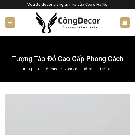
Bỏ
Mua đồ decor trang trí nhà cửa đẹp ở Hà Nội
qua
nội
dung
Tượng Táo Đỏ Cao Cấp Phong Cách
Trang chủ
/
Đồ Trang Trí Nhà Cửa
/
Đồ trang trí để bàn