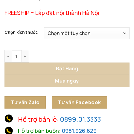
FREESHIP + Lắp đặt nội thành Hà Nội
Chọn kích thước
Tượng Táo Đỏ Cao Cấp Phong Cách số lượng
Đặt Hàng
Mua ngay
Tư vấn Zalo
Tư vấn Facebook
Hỗ trợ bán lẻ:
0899.01.3333
Hỗ trợ bán buôn:
0981.926.629