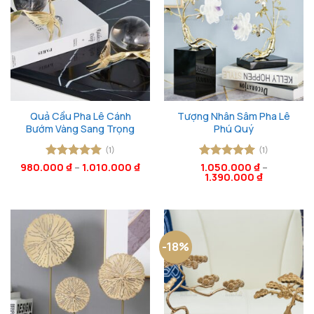
Quả Cầu Pha Lê Cánh
Tượng Nhân Sâm Pha Lê
Bướm Vàng Sang Trọng
Phú Quý
(1)
(1)
980.000
Được xếp
₫
–
1.010.000
₫
Được xếp
1.050.000
₫
–
1.390.000
₫
hạng
5
5
hạng
5
5
sao
sao
-18%