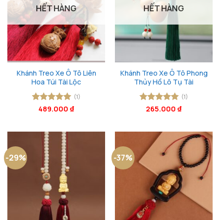
HẾT HÀNG
HẾT HÀNG
Khánh Treo Xe Ô Tô Liên
Khánh Treo Xe Ô Tô Phong
Hoa Túi Tài Lộc
Thủy Hồ Lô Tụ Tài
(1)
(1)
Được xếp
489.000
₫
Được xếp
265.000
₫
hạng
5
5
hạng
5
5
sao
sao
-29%
-37%