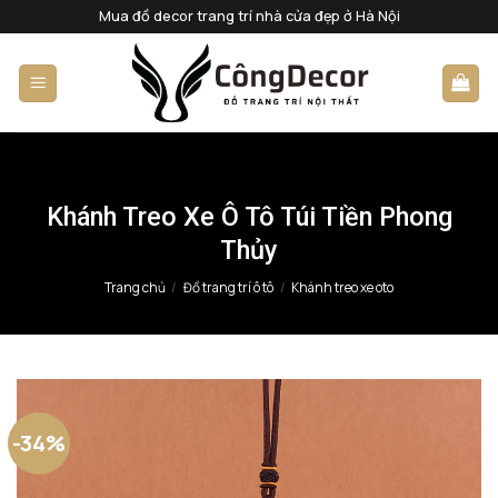
Bỏ
Mua đồ decor trang trí nhà cửa đẹp ở Hà Nội
qua
nội
dung
Khánh Treo Xe Ô Tô Túi Tiền Phong
Thủy
Trang chủ
/
Đồ trang trí ô tô
/
Khánh treo xe oto
-34%