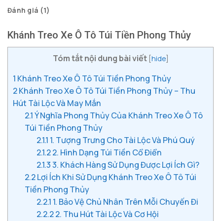
Đánh giá (1)
Khánh Treo Xe Ô Tô Túi Tiền Phong Thủy
Tóm tắt nội dung bài viết
[
hide
]
1
Khánh Treo Xe Ô Tô Túi Tiền Phong Thủy
2
Khánh Treo Xe Ô Tô Túi Tiền Phong Thủy – Thu
Hút Tài Lộc Và May Mắn
2.1
Ý Nghĩa Phong Thủy Của Khánh Treo Xe Ô Tô
Túi Tiền Phong Thủy
2.1.1
1. Tượng Trưng Cho Tài Lộc Và Phú Quý
2.1.2
2. Hình Dạng Túi Tiền Cổ Điển
2.1.3
3. Khách Hàng Sử Dụng Được Lợi Ích Gì?
2.2
Lợi Ích Khi Sử Dụng Khánh Treo Xe Ô Tô Túi
Tiền Phong Thủy
2.2.1
1. Bảo Vệ Chủ Nhân Trên Mỗi Chuyến Đi
2.2.2
2. Thu Hút Tài Lộc Và Cơ Hội