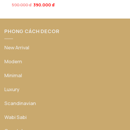
Giá
Giá
590.000
Được xếp
₫
390.000
₫
gốc
hiện
hạng
5
5
là:
tại
sao
590.000 ₫.
là:
390.000 ₫.
PHONG CÁCH DECOR
New Arrival
Modern
Minimal
Luxury
Scandinavian
Wabi Sabi