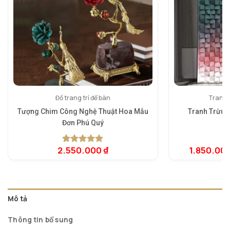
Đồ trang trí để bàn
Tranh 
Tượng Chim Công Nghệ Thuật Hoa Mẫu
Tranh Trừu 
Đơn Phú Quý
5.
1
dự
2.550.000
₫
1.850.00
5.00
1
trên 5
đá
dựa trên
đánh giá
Mô tả
Thông tin bổ sung