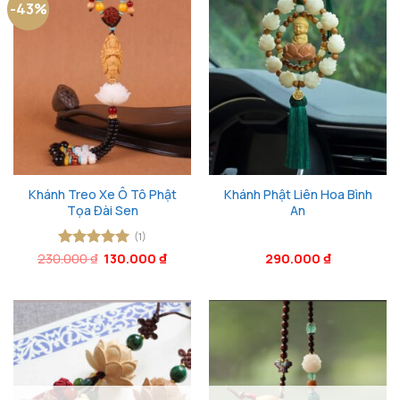
-43%
Khánh Treo Xe Ô Tô Phật
Khánh Phật Liên Hoa Bình
Tọa Đài Sen
An
(1)
Giá
Giá
230.000
Được xếp
₫
130.000
₫
290.000
₫
gốc
hiện
hạng
5
5
là:
tại
sao
230.000 ₫.
là:
130.000 ₫.