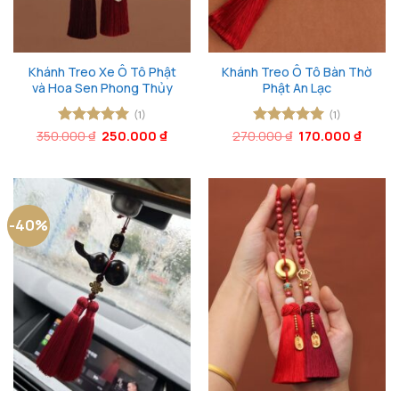
Khánh Treo Xe Ô Tô Phật
Khánh Treo Ô Tô Bàn Thờ
và Hoa Sen Phong Thủy
Phật An Lạc
(1)
(1)
Giá
Giá
Giá
Giá
350.000
Được xếp
₫
250.000
₫
270.000
Được xếp
₫
170.000
₫
gốc
hiện
gốc
hiện
hạng
5
5
hạng
5
5
là:
tại
là:
tại
sao
sao
350.000 ₫.
là:
270.000 ₫.
là:
250.000 ₫.
170.00
-40%