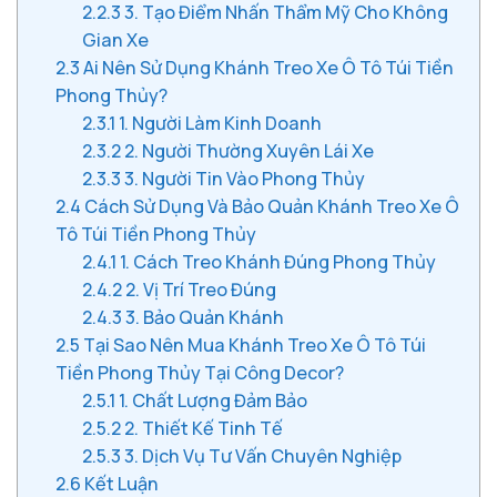
2.2.3
3. Tạo Điểm Nhấn Thẩm Mỹ Cho Không
Gian Xe
2.3
Ai Nên Sử Dụng Khánh Treo Xe Ô Tô Túi Tiền
Phong Thủy?
2.3.1
1. Người Làm Kinh Doanh
2.3.2
2. Người Thường Xuyên Lái Xe
2.3.3
3. Người Tin Vào Phong Thủy
2.4
Cách Sử Dụng Và Bảo Quản Khánh Treo Xe Ô
Tô Túi Tiền Phong Thủy
2.4.1
1. Cách Treo Khánh Đúng Phong Thủy
2.4.2
2. Vị Trí Treo Đúng
2.4.3
3. Bảo Quản Khánh
2.5
Tại Sao Nên Mua Khánh Treo Xe Ô Tô Túi
Tiền Phong Thủy Tại Công Decor?
2.5.1
1. Chất Lượng Đảm Bảo
2.5.2
2. Thiết Kế Tinh Tế
2.5.3
3. Dịch Vụ Tư Vấn Chuyên Nghiệp
2.6
Kết Luận