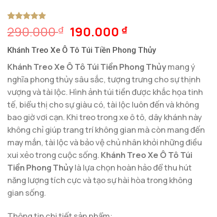
Giá
Giá
290.000
190.000
5
1
trên 5
₫
₫
dựa trên
gốc
hiện
đánh giá
Khánh Treo Xe Ô Tô Túi Tiền Phong Thủy
là:
tại
290.000 ₫.
là:
Khánh Treo Xe Ô Tô Túi Tiền Phong Thủy
mang ý
190.000 ₫.
nghĩa phong thủy sâu sắc, tượng trưng cho sự thịnh
vượng và tài lộc. Hình ảnh túi tiền được khắc họa tinh
tế, biểu thị cho sự giàu có, tài lộc luôn đến và không
bao giờ vơi cạn. Khi treo trong xe ô tô, dây khánh này
không chỉ giúp trang trí không gian mà còn mang đến
may mắn, tài lộc và bảo vệ chủ nhân khỏi những điều
xui xẻo trong cuộc sống.
Khánh Treo Xe Ô Tô Túi
Tiền Phong Thủy
là lựa chọn hoàn hảo để thu hút
năng lượng tích cực và tạo sự hài hòa trong không
gian sống.
Thông tin chi tiết sản phẩm: