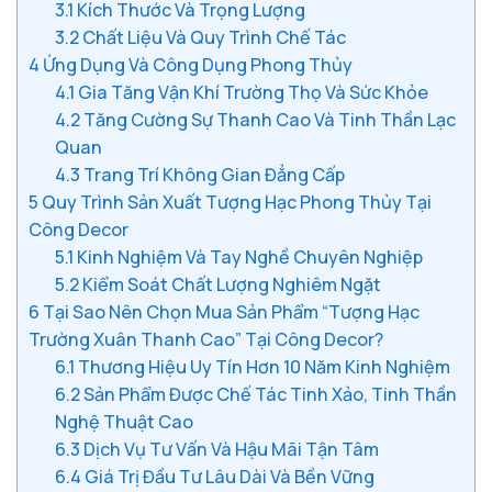
3.1
Kích Thước Và Trọng Lượng
3.2
Chất Liệu Và Quy Trình Chế Tác
4
Ứng Dụng Và Công Dụng Phong Thủy
4.1
Gia Tăng Vận Khí Trường Thọ Và Sức Khỏe
4.2
Tăng Cường Sự Thanh Cao Và Tinh Thần Lạc
Quan
4.3
Trang Trí Không Gian Đẳng Cấp
5
Quy Trình Sản Xuất Tượng Hạc Phong Thủy Tại
Công Decor
5.1
Kinh Nghiệm Và Tay Nghề Chuyên Nghiệp
5.2
Kiểm Soát Chất Lượng Nghiêm Ngặt
6
Tại Sao Nên Chọn Mua Sản Phẩm “Tượng Hạc
Trường Xuân Thanh Cao” Tại Công Decor?
6.1
Thương Hiệu Uy Tín Hơn 10 Năm Kinh Nghiệm
6.2
Sản Phẩm Được Chế Tác Tinh Xảo, Tinh Thần
Nghệ Thuật Cao
6.3
Dịch Vụ Tư Vấn Và Hậu Mãi Tận Tâm
6.4
Giá Trị Đầu Tư Lâu Dài Và Bền Vững