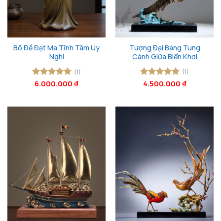
Bồ Đề Đạt Ma Tĩnh Tâm Uy
Tượng Đại Bàng Tung
Nghi
Cánh Giữa Biển Khơi
(1)
(1)
Được xếp
6.000.000
₫
Được xếp
4.500.000
₫
hạng
5
5
hạng
5
5
sao
sao