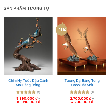
SẢN PHẨM TƯƠNG TỰ
-11%
Chim Hỷ Tước Đậu Cành
Tượng Đại Bàng Tung
Mai Bằng Đồng
Cánh Bắt Mồi
(1)
(1)
Được xếp
9.990.000
₫
–
Được xếp
2.700.000
₫
–
10.990.000
₫
4.200.000
₫
hạng
5
5
hạng
5
5
sao
sao