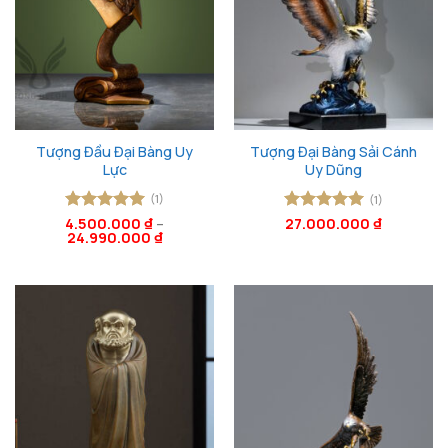
Tượng Đầu Đại Bàng Uy
Tượng Đại Bàng Sải Cánh
Lực
Uy Dũng
(1)
(1)
4.500.000
Được xếp
₫
–
Được xếp
27.000.000
₫
24.990.000
₫
hạng
5
5
hạng
5
5
sao
sao