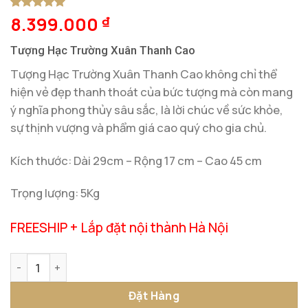
8.399.000
5
1
trên 5
₫
dựa trên
đánh giá
Tượng Hạc Trường Xuân Thanh Cao
Tượng Hạc Trường Xuân Thanh Cao không chỉ thể
hiện vẻ đẹp thanh thoát của bức tượng mà còn mang
ý nghĩa phong thủy sâu sắc, là lời chúc về sức khỏe,
sự thịnh vượng và phẩm giá cao quý cho gia chủ.
Kích thước: Dài 29cm – Rộng 17 cm – Cao 45 cm
Trọng lượng: 5Kg
FREESHIP + Lắp đặt nội thành Hà Nội
Tượng Hạc Trường Xuân Thanh Cao số lượng
Đặt Hàng