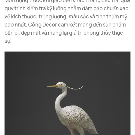
Mỗi tượng trước khi giao đến khách hàng đều trải qua
quy trình kiểm tra kỹ lưỡng nhằm đảm bảo chuẩn xác
về kích thước, trọng lượng, màu sắc và tính thẩm mỹ
cao nhất. Công Decor cam kết mang đến sản phẩm
bền bỉ, đẹp mắt và mang lại giá trị phong thủy thực
sự.