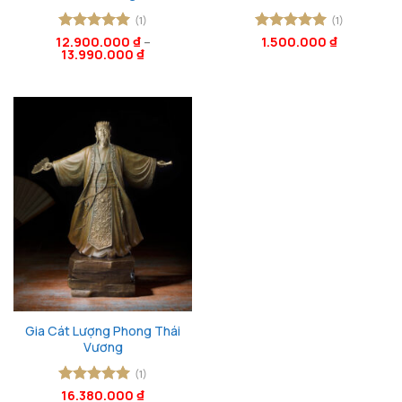
(1)
(1)
12.900.000
Được xếp
₫
–
Được xếp
1.500.000
₫
13.990.000
₫
hạng
5
5
hạng
5
5
sao
sao
Gia Cát Lượng Phong Thái
Vương
(1)
Được xếp
16.380.000
₫