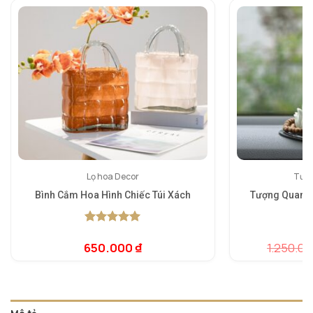
Lọ hoa Decor
Tượn
Bình Cắm Hoa Hình Chiếc Túi Xách
Tượng Quan Â
5.00
1
trên 5
5.
1
dựa trên
dự
650.000
₫
1.250.0
đánh giá
đá