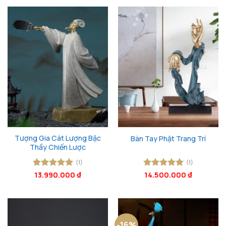
Tượng Gia Cát Lượng Bậc
Bàn Tay Phật Trang Trí
Thầy Chiến Lược
(1)
(1)
Được xếp
13.990.000
₫
Được xếp
14.500.000
₫
hạng
5
5
hạng
5
5
sao
sao
-16%