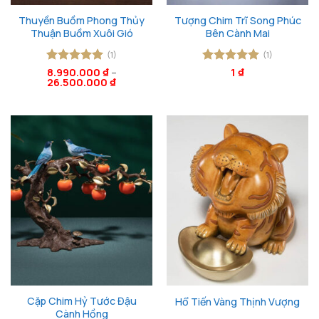
Thuyền Buồm Phong Thủy
Tượng Chim Trĩ Song Phúc
Thuận Buồm Xuôi Gió
Bên Cành Mai
(1)
(1)
Được xếp
8.990.000
₫
–
Được xếp
1
₫
26.500.000
₫
hạng
5
5
hạng
5
5
sao
sao
Cặp Chim Hỷ Tước Đậu
Hổ Tiến Vàng Thịnh Vượng
Cành Hồng