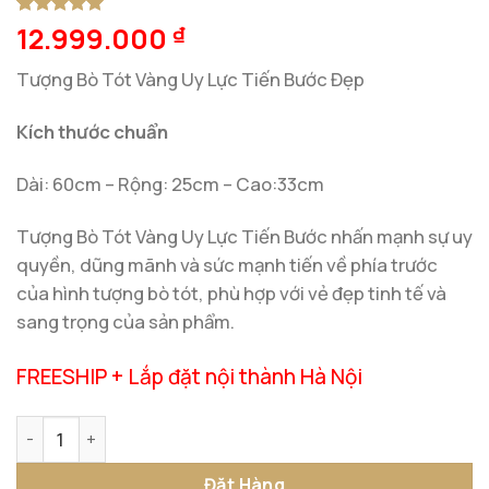
12.999.000
5
1
trên 5
₫
dựa trên
đánh giá
Tượng Bò Tót Vàng Uy Lực Tiến Bước Đẹp
Kích thước chuẩn
Dài: 60cm – Rộng: 25cm – Cao:33cm
Tượng Bò Tót Vàng Uy Lực Tiến Bước nhấn mạnh sự uy
quyền, dũng mãnh và sức mạnh tiến về phía trước
của hình tượng bò tót, phù hợp với vẻ đẹp tinh tế và
sang trọng của sản phẩm.
FREESHIP + Lắp đặt nội thành Hà Nội
Tượng Bò Tót Vàng Uy Lực Tiến Bước số lượng
Đặt Hàng