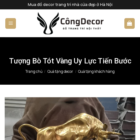
Bỏ
Mua đồ decor trang trí nhà cửa đẹp ở Hà Nội
qua
nội
dung
Tượng Bò Tót Vàng Uy Lực Tiến Bước
Trang chủ
/
Quà tặng decor
/
Quà tặng khách hàng