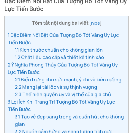
Đặc Điểm Nổi Bật Của Tượng Bò Tót Vàng Uy
Lực Tiến Bước
Tóm tắt nội dung bài viết
[
hide
]
1
Đặc Điểm Nổi Bật Của Tượng Bò Tót Vàng Uy Lực
Tiến Bước
1.1
Kích thước chuẩn cho không gian lớn
1.2
Chất liệu cao cấp và thiết kế tinh xảo
2
Ý Nghĩa Phong Thủy Của Tượng Bò Tót Vàng Uy
Lực Tiến Bước
2.1
Biểu trưng cho sức mạnh, ý chí và kiên cường
2.2
Mang lại tài lộc và sự thịnh vượng
2.3
Thể hiện quyền uy và vị thế của gia chủ
3
Lợi Ích Khi Trang Trí Tượng Bò Tót Vàng Uy Lực
Tiến Bước
3.1
Tạo vẻ đẹp sang trọng và cuốn hút cho không
gian
3.2
Nguồn cảm hứng và năng lượng tích cực