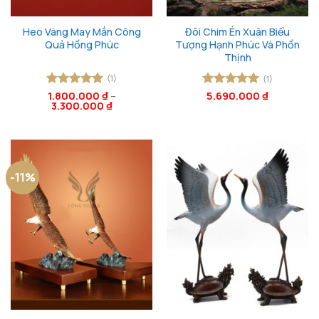
Heo Vàng May Mắn Cõng
Đôi Chim Én Xuân Biểu
Quả Hồng Phúc
Tượng Hạnh Phúc Và Phồn
Thịnh
(1)
(1)
Được xếp
1.800.000
₫
–
Được xếp
5.690.000
₫
3.300.000
₫
hạng
5
5
hạng
5
5
sao
sao
-11%