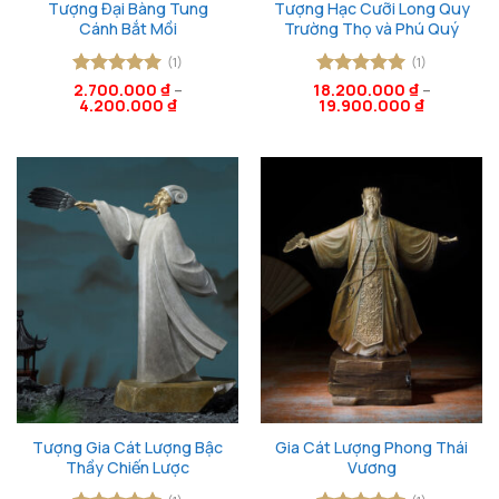
Tượng Đại Bàng Tung
Tượng Hạc Cưỡi Long Quy
Cánh Bắt Mồi
Trường Thọ và Phú Quý
(1)
(1)
Được xếp
2.700.000
₫
–
18.200.000
Được xếp
₫
–
4.200.000
₫
19.900.000
₫
hạng
5
5
hạng
5
5
sao
sao
Tượng Gia Cát Lượng Bậc
Gia Cát Lượng Phong Thái
Thầy Chiến Lược
Vương