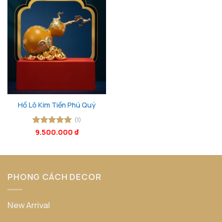
Hồ Lô Kim Tiền Phú Quý
(1)
Được xếp
9.500.000
₫
hạng
5
5
sao
PHONG CÁCH DECOR
New Arrival